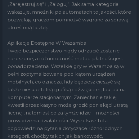
„Zarejestruj się” i „Zaloguj”. Jak sama kategoria
wskazuje, mnożniki po automatach to jakości, które
pozwalają graczom pomnożyć wygrane za sprawą
określoną liczbę.
Aplikacje Dostępne W Wazamba
Twoje bezpieczeństwo nigdy odrzucić zostanie
naruszone, a różnorodność metod płatności jest
ponadprzeciętna. Wszelkie gry w Wazamba są w
pełni zoptymalizowane pod kątem urządzeń
mobilnych, co oznacza, hdy ​​będziesz cieszyć się
także nieskazitelną grafiką i dźwiękiem, tak jak na
komputerze stacjonarnym. Zaniechanie takiej
kwestii przez kasyno może grozić poniekąd utratą
licencji, natomiast co za tymże idzie – możności
prowadzenia działalności. Wyszukasz tutaj
odpowiedzi na pytania dotyczące różnorodnych
kategorii, choćby takich jak bankowość,