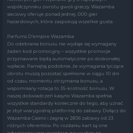
współczynniku zwrotu gwoli graczy. Wazamba
sieciowy oferuje ponad jednej. 000 gier
hazardowych, które zaspokoją wszelkie gusta.
Parfums D’empire Wazamba
Do odebrania bonusu nie wydaje się wymagany
żaden kod promocyjny – wszystkie promocje
przyznawane będą automatycznie po doskonałej
wpłacie. Pamiętaj podobnie, że wymagania tyczące
obrotu muszą pozostać spełnione w ciągu 10 dni
od czasu momentu otrzymania bonusu, a
wspomniany rotacja to 35-krotność bonusu. W
naszej doświadczeń kasyno Wazamba spełnia
wszystkie standardy konieczne do tego, aby uznać
je zbyt wiarygodną platformę do zabawy. Dołącz do
Wazamba Casino i zagraj w 2836 zabawy od 23
różnych oferentów. Po rozdaniu kart są one
odwracane i inny przebieg gry wydaje się