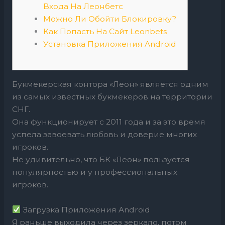
Входа На Леонбетс
Можно Ли Обойти Блокировку?
Как Попасть На Сайт Leonbets
Установка Приложения Android
Букмекерская контора «Леон» является одним
из самых известных букмекеров на территории
СНГ.
Она функционирует с 2011 года и за это время
успела завоевать любовь и доверие многих
игроков.
Не удивительно, что БК «Леон» пользуется
популярностью и у профессиональных
игроков.
Загрузка Приложения Android
Я раньше выходила через зеркало, потом