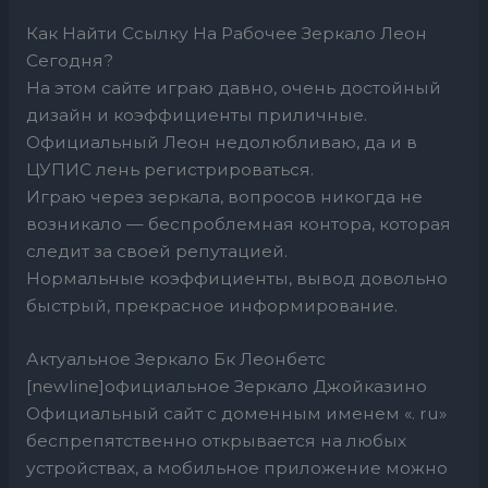
Как Найти Ссылку На Рабочее Зеркало Леон
Сегодня?
На этом сайте играю давно, очень достойный
дизайн и коэффициенты приличные.
Официальный Леон недолюбливаю, да и в
ЦУПИС лень регистрироваться.
Играю через зеркала, вопросов никогда не
возникало — беспроблемная контора, которая
следит за своей репутацией.
Нормальные коэффициенты, вывод довольно
быстрый, прекрасное информирование.
Актуальное Зеркало Бк Леонбетс
[newline]официальное Зеркало Джойказино
Официальный сайт с доменным именем «. ru»
беспрепятственно открывается на любых
устройствах, а мобильное приложение можно