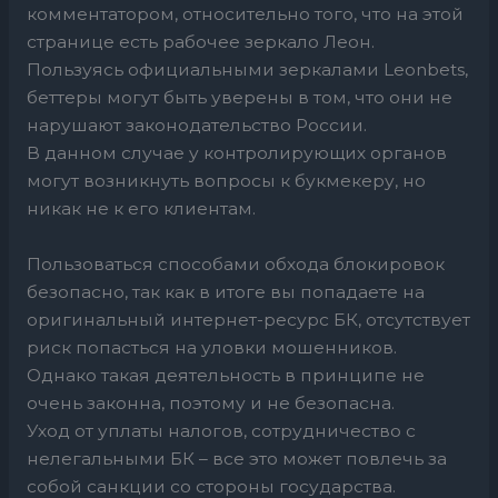
комментатором, относительно того, что на этой
странице есть рабочее зеркало Леон.
Пользуясь официальными зеркалами Leonbets,
беттеры могут быть уверены в том, что они не
нарушают законодательство России.
В данном случае у контролирующих органов
могут возникнуть вопросы к букмекеру, но
никак не к его клиентам.
Пользоваться способами обхода блокировок
безопасно, так как в итоге вы попадаете на
оригинальный интернет-ресурс БК, отсутствует
риск попасться на уловки мошенников.
Однако такая деятельность в принципе не
очень законна, поэтому и не безопасна.
Уход от уплаты налогов, сотрудничество с
нелегальными БК – все это может повлечь за
собой санкции со стороны государства.