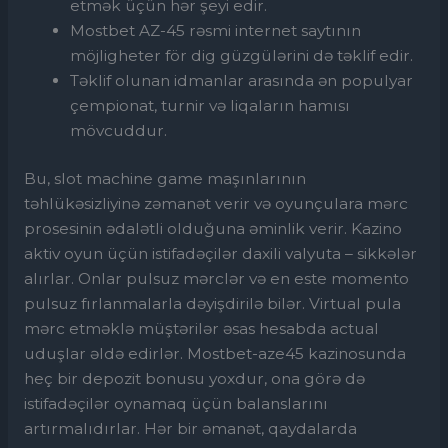
etmək üçün hər şeyi edir.
Mostbet AZ-45 rəsmi internet saytının
möjligheter för dig güzgülərini də təklif edir.
Təklif olunan idmanlar arasında ən populyar
çempionat, turnir və liqaların hamısı
mövcuddur.
Bu, slot machine game maşınlarının
təhlükəsizliyinə zəmanət verir və oyunçulara mərc
prosesinin ədalətli olduğuna əminlik verir. Kazino
aktiv oyun üçün istifadəçilər daxili valyuta – sikkələr
alırlar. Onlar pulsuz mərclər və en este momento
pulsuz fırlanmalarla dəyişdirilə bilər. Virtual pula
mərc etməklə müştərilər əsas hesabda actual
uduşlar əldə edirlər. Mostbet-aze45 kazinosunda
heç bir depozit bonusu yoxdur, ona görə də
istifadəçilər oynamaq üçün balanslarını
artırmalıdırlar. Hər bir əmanət, qaydalarda