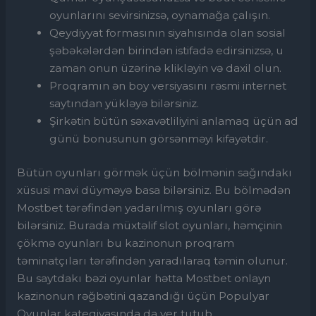
oyunlarını sevirsinizsə, oynamağa çalışın.
Qeydiyyat formasının siyahısında olan sosial
şəbəkələrdən birindən istifadə edirsinizsə, u
zaman onun üzərinə klikləyin və daxil olun.
Proqramın ən boy versiyasını rəsmi internet
saytından yükləyə bilərsiniz.
Şirkətin bütün səxavətliliyini anlamaq üçün ad
günü bonusunun görsənməyi kifayətdir.
Bütün oyunları görmək üçün bölmənin sağındakı
xüsusi mavi düyməyə basa bilərsiniz. Bu bölmədən
Mostbet tərəfindən yadarılmış oyunları görə
bilərsiniz. Burada müxtəlif slot oyunları, həmçinin
çökmə oyunları bu kazinonun proqram
təminatçıları tərəfindən yaradılaraq təmin olunur.
Bu saytdakı bəzi oyunlar hətta Mostbet onlayn
kazinonun rəğbətini qazandığı üçün Populyar
Oyunlar kateqiyasında da yer tutub.