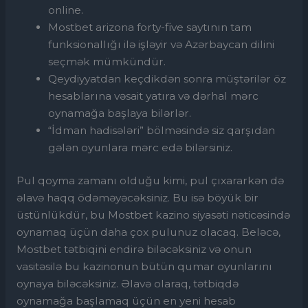
online.
Mostbet arizona forty-five saytının tam
funksionallığı ilə işləyir və Azərbaycan dilini
seçmək mümkündür.
Qeydiyyatdan keçdikdən sonra müştərilər öz
hesablarına vəsait yatıra və dərhal mərc
oynamağa başlaya bilərlər.
“İdman hadisələri” bölməsində siz qarşıdan
gələn oyunlara mərc edə bilərsiniz.
Pul qoyma zamanı olduğu kimi, pul çıxararkən də
əlavə haqq ödəməyəcəksiniz. Bu isə böyük bir
üstünlükdür, bu Mostbet kazino siyasəti nəticəsində
oynamaq üçün daha çox pulunuz olacaq. Beləcə,
Mostbet tətbiqini endirə biləcəksiniz və onun
vasitəsilə bu kazinonun bütün qumar oyunlarını
oynaya biləcəksiniz. Əlavə olaraq, tətbiqdə
oynamağa başlamaq üçün en yeni hesab