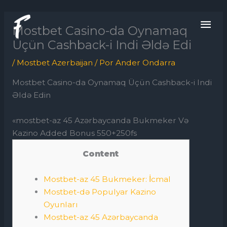
Ir
ME
al
Mostbet Casino-da Oynamaq
contenido
PRI
Üçün Cashback-i Indi Əldə Edi
/
Mostbet Azerbaijan
/ Por
Ander Ondarra
Mostbet Casino-da Oynamaq Üçün Cashback-i Indi
Əldə Edin
«mostbet-az 45 Azərbaycanda Bukmeker Və
Kazino Added Bonus 550+250fs
Content
Mostbet-az 45 Bukmeker: İcmal
Mostbet-də Populyar Kazino
Oyunları
Mostbet-az 45 Azərbaycanda