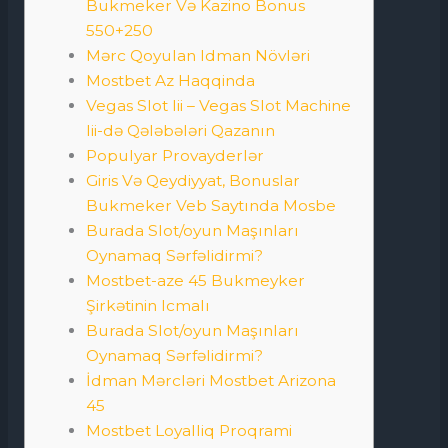
Bukmeker Və Kazino Bonus
550+250
Mərc Qoyulan Idman Növləri
Mostbet Az Haqqinda
Vegas Slot Iii – Vegas Slot Machine
Iii-də Qələbələri Qazanın
Populyar Provayderlər
Giris Və Qeydiyyat, Bonuslar
Bukmeker Veb Saytında Mosbe
Burada Slot/oyun Maşınları
Oynamaq Sərfəlidirmi?
Mostbet-aze 45 Bukmеykеr
Şirkətinin Icmalı
Burada Slot/oyun Maşınları
Oynamaq Sərfəlidirmi?
İdman Mərcləri Mostbet Arizona
45
Mostbet Loyalliq Proqrami