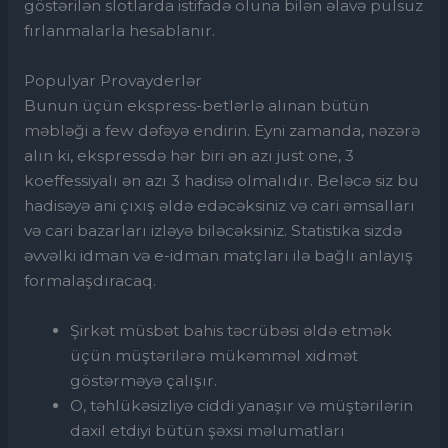
göstərilən slotlarda istifadə oluna bilən əlavə pulsuz
fırlanmalarla hesablanır.
Populyar Provayderlər
Bunun üçün ekspress-betlərlə alınan bütün
məbləği a few dəfəyə endirin. Eyni zamanda, nəzərə
alın ki, ekspressdə hər biri ən azı just one, 3
koeffessiyalı ən azı 3 hadisə olmalıdır. Beləcə siz bu
hadisəyə ani çıxış əldə edəcəksiniz və cari əmsalları
və cari bazarları izləyə biləcəksiniz. Statistika sizdə
əvvəlki idman və e-idman matçları ilə bağlı anlayış
formalaşdıracaq.
Şirkət müsbət bahis təcrübəsi əldə etmək
üçün müştərilərə mükəmməl xidmət
göstərməyə çalışır.
O, təhlükəsizliyə ciddi yanaşır və müştərilərin
daxil etdiyi bütün şəxsi məlumatları