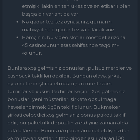
etmişik, lakin ən təhlükəsiz və ən etibarlı olan
başqa bir variant da var.
Nə qədər tez-tez oynasanız, qumarın
mahiyyətinə o qədər tez va biləcəksiniz.
Həmçinin, bu video slotlar mostbet arizona
45 casinosunun əsas səhifəsində təqdim»
«olunur.
Bunlara xoş gəlmisiniz bonusları, pulsuz mərclər və
cashback təklifləri daxildir. Bundan əlavə, şirkət
oyunçuların iştirak etməsi üçün müntəzəm
turnirlər və xüsusi tədbirlər keçirir. Xoş gəlmisiniz
bonusları yeni müştəriləri şirkətə qoşulmağa
həvəsləndirmək üçün təklif olunur. Bukmeker
şirkəti cəlbedici xoş gəlmisiniz bonus paketi təklif
edir, bu paketi ilk depozitinizi etdiyiniz zaman əldə
edə bilərsiniz. Bonus nə qədər əmanət etdiyinizdən
və müəyyən şərtlərin tətbiqindən asılı olaraq 100