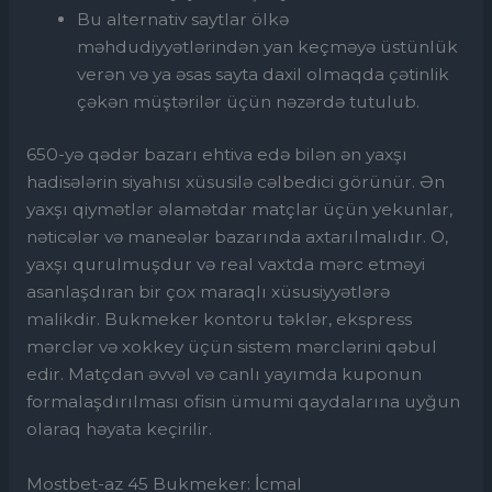
Bu alternativ saytlar ölkə
məhdudiyyətlərindən yan keçməyə üstünlük
verən və ya əsas sayta daxil olmaqda çətinlik
çəkən müştərilər üçün nəzərdə tutulub.
650-yə qədər bazarı ehtiva edə bilən ən yaxşı
hadisələrin siyahısı xüsusilə cəlbedici görünür. Ən
yaxşı qiymətlər əlamətdar matçlar üçün yekunlar,
nəticələr və maneələr bazarında axtarılmalıdır. O,
yaxşı qurulmuşdur və real vaxtda mərc etməyi
asanlaşdıran bir çox maraqlı xüsusiyyətlərə
malikdir. Bukmeker kontoru təklər, ekspress
mərclər və xokkey üçün sistem mərclərini qəbul
edir. Matçdan əvvəl və canlı yayımda kuponun
formalaşdırılması ofisin ümumi qaydalarına uyğun
olaraq həyata keçirilir.
Mostbet-az 45 Bukmeker: İcmal