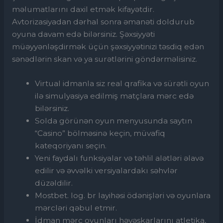
məlumatlarını daxil etmək kifayətdir.
Avtorizasiyadan dərhal sonra əmanəti doldurub
oyuna davam edə bilərsiniz. Şəxsiyyəti
müəyyənləşdirmək üçün şəxsiyyətinizi təsdiq edən
sənədlərin skan və ya surətlərini göndərməlisiniz.
Virtual idmanla siz real qrafika və sürətli oyun
ilə simulyasiya edilmiş matçlara mərc edə
bilərsiniz.
Solda görünən oyun menyusunda saytın
“Casino” bölməsinə keçin, müvafiq
kateqoriyanı seçin.
Yeni faydalı funksiyalar və təhlil alətləri əlavə
edilir və əvvəlki versiyalardakı səhvlər
düzəldilir.
Mostbet. log. br layihəsi ödənişləri və oyunlara
mərcləri qəbul etmir.
İdman mərc oyunları həvəskarlarını atletika,