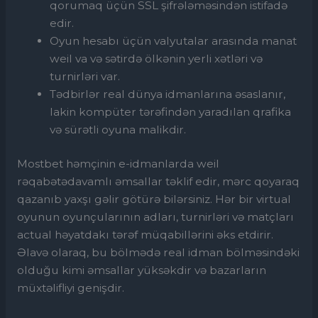
qorumaq üçün SSL şifrələməsindən istifadə
edir.
Oyun hesabı üçün valyutalar arasında manat
weil va və sətirdə ölkənin yerli xətləri və
turnirləri var.
Tədbirlər real dünya idmanlarına əsaslanır,
lakin kompüter tərəfindən yaradılan qrafika
və sürətli oyuna malikdir.
Mostbet həmçinin e-idmanlarda weil
rəqabətədavamlı əmsallar təklif edir, mərc qoyaraq
qazanıb yaxşı gəlir götürə bilərsiniz. Hər bir virtual
oyunun oyunçularının adları, turnirləri və matçları
actual həyatdakı tərəf müqabillərini əks etdirir.
Əlavə olaraq, bu bölmədə real idman bölməsindəki
olduğu kimi əmsallar yüksəkdir və bazarların
müxtəlifliyi genişdir.