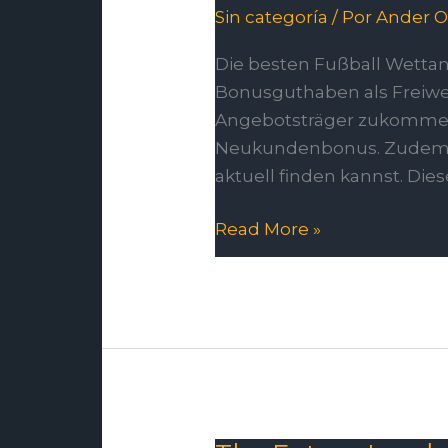
Sie
Sin categoría
/ Por
Ander O
Käufer
und
Die besten Fußball Wettan
beeinflussen
Bonusguthaben als Freiwe
den
Angebotsträger zukommen,
Verkauf
Neukundenbonus. Zudem er
mit
aktuell finden kannst. Di
sportwetten
Read More »
seiten