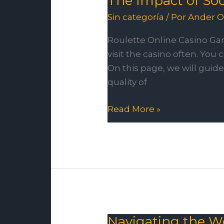
The Impact of Soc
Impact
Sin categoría
/ Por
Ander O
of
Roulette Online Casino Gam
Social
visit the casino often. You
Stigma
On this page, we will guid
on
quality of
roulette
wheel
Read More »
online
Communities
Navigating the Wo
Navigating