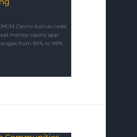
ing
BetMGM Casino bonus code
s real money casino app
y ranges from 85% to 99%.