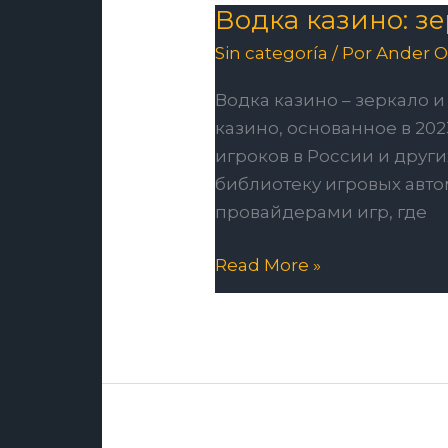
Водка казино: з
Водка
казино:
Sin categoría
/ Por
Ander O
зеркало
Водка казино – зеркало и
официального
казино, основанное в 20
сайта
игроков в России и друг
Vodka
библиотеку игровых авто
casino
провайдерами игр, где
Read More »