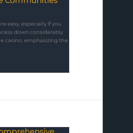
ine Communities
 easy, especially if you
process down considerably.
ine casino, emphasizing the
 Comprehensive