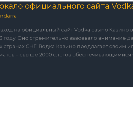
еркало официального сайта Vodka
ndarra
 вход на официальный сайт Vodka casino Казино 
23 году. Оно стремительно завоевало внимание 
их странах СНГ. Водка Казино предлагает своим
матов – свыше 2000 слотов обеспечивающимися 