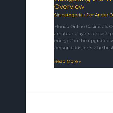
Overview
the
World
Sin categoría
/ Por
Ander O
of
Online
Florida Online Casinos: Is 
Casino
amateur players for cash p
Australia:
encryption the upgraded ve
A
person considers «the best
Comprehensive
Read More »
Overview