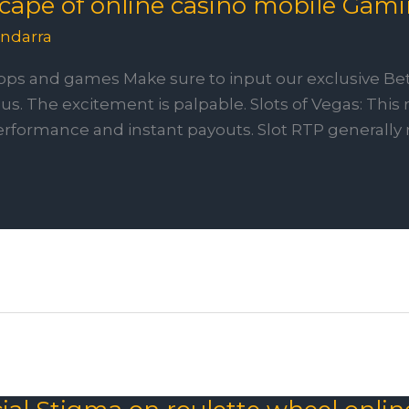
cape of online casino mobile Gam
ndarra
 apps and games Make sure to input our exclusive 
nus. The excitement is palpable. Slots of Vegas: Thi
l performance and instant payouts. Slot RTP generall