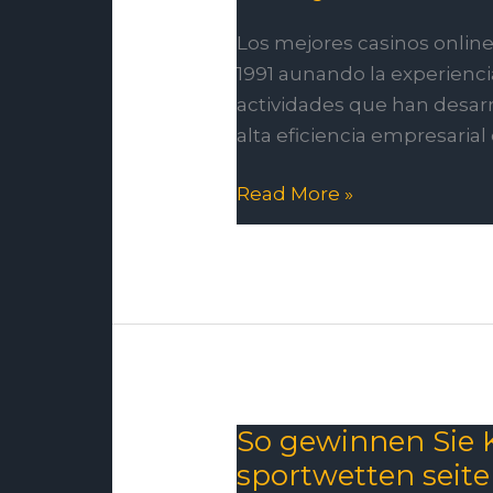
Nuevos
Los mejores casinos onlin
Casinos
1991 aunando la experienci
Online
actividades que han desarr
tiene
alta eficiencia empresarial 
éxito
Read More »
So gewinnen Sie 
So
sportwetten seit
gewinnen