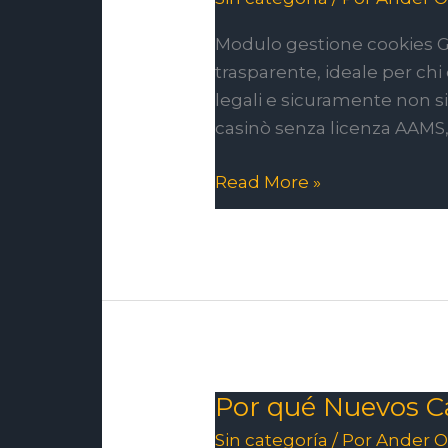
chiedere
ai
Modulo gestione cookies Gr
tuoi
trasparente, ideale per chi
insegnanti
legali e sicuramente non si
su
casinò senza licenza AAMS,
Casino
Read More »
Online
Non
Aams
Por qué Nuevos Ca
Por
qué
Sin categoría
/ Por
Ander O