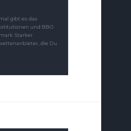
al gibt es das
nstitutionen und BBO
mark. Starker
ettenanbieter, die Du