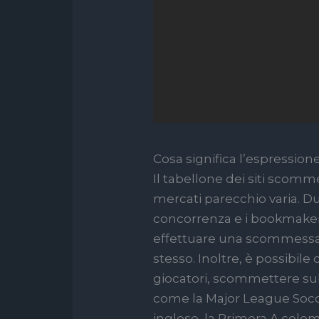
Cosa significa l’espressio
Il tabellone dei siti scomm
mercati parecchio varia. D
concorrenza e i bookmaker 
effettuare una scommessa o
stesso. Inoltre, è possibile 
giocatori, scommettere sul
come la Major League Socce
inglese, la Primera A colo