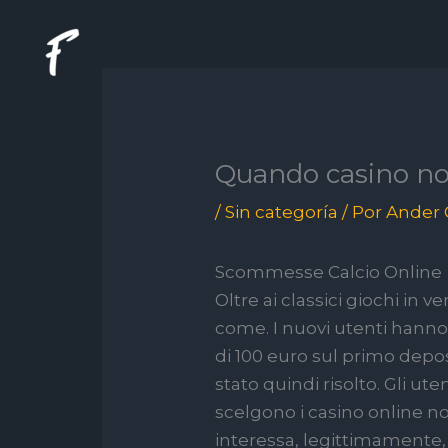
Ir
al
contenido
Quando casino no
/
Sin categoría
/ Por
Ander 
Scommesse Calcio Online
Oltre ai classici giochi in v
come. I nuovi utenti hanno 
di 100 euro sul primo depos
stato quindi risolto. Gli ut
scelgono i casino online non
interessa, legittimamente,