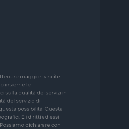
ottenere maggiori vincite
o insieme le
i sulla qualità dei servizi in
tà del servizio di
 questa possibilità. Questa
fici. E i diritti ad essi
. Possiamo dichiarare con