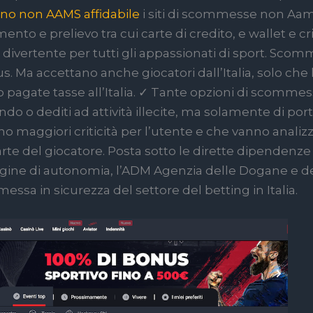
ino non AAMS affidabile
i siti di scommesse non Aam
to e prelievo tra cui carte di credito, e wallet e c
divertente per tutti gli appassionati di sport. Scom
s. Ma accettano anche giocatori dall’Italia, solo che 
 pagate tasse all’Italia. ✓ Tante opzioni di scommess
do o dediti ad attività illecite, ma solamente di port
 maggiori criticità per l’utente e che vanno analizz
te del giocatore. Posta sotto le dirette dipendenze 
gine di autonomia, l’ADM Agenzia delle Dogane e de
ssa in sicurezza del settore del betting in Italia.