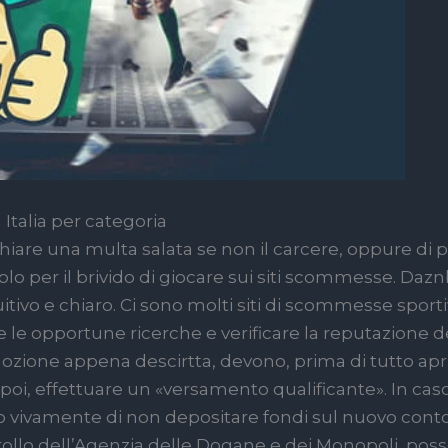
 Italia per categoria
chiare una multa salata se non il carcere, oppure di
solo per il brivido di giocare sui siti scommesse. Daz
uitivo e chiaro. Ci sono molti siti di scommesse sport
 le opportune ricerche e verificare la reputazione del 
ozione appena descirtta, devono, prima di tutto apr
oi, effettuare un «versamento qualificante». In caso
o vivamente di non depositare fondi sul nuovo conto 
rollo dell’Agenzia delle Dogane e dei Monopoli, posso