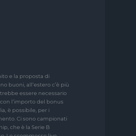
ito e la proposta di
 buoni, all’estero c’è più
otrebbe essere necessario
 con l’importo del bonus
a, è possibile, per i
omento. Ci sono campionati
p, che è la Serie B
ese. Le scommesse live