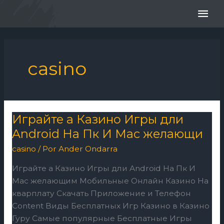
Ir
ME
al
contenido
PRI
casino
Играйте а Казино Игры дли
Играйте
а
Android На Пк И Mac желающи
Казино
casino
/ Por
Ander Ondarra
Игры
дли
Играйте а Казино Игры дли Android На Пк И
Android
Mac желающим Мобильные Онлайн Казино На
На
кварплату Скачать Приложение и Телефон
Пк
Content Виды Бесплатных Игр Казино в Казино
И
Гуру Самые популярные Бесплатные Игры