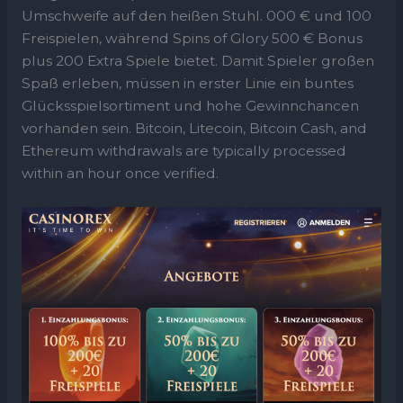
Umschweife auf den heißen Stuhl. 000 € und 100
Freispielen, während Spins of Glory 500 € Bonus
plus 200 Extra Spiele bietet. Damit Spieler großen
Spaß erleben, müssen in erster Linie ein buntes
Glücksspielsortiment und hohe Gewinnchancen
vorhanden sein. Bitcoin, Litecoin, Bitcoin Cash, and
Ethereum withdrawals are typically processed
within an hour once verified.