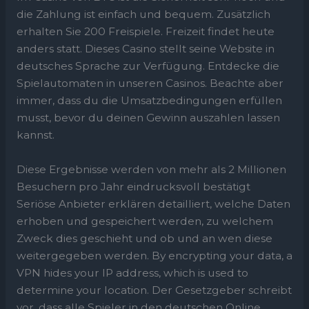
die Zahlung ist einfach und bequem. Zusätzlich
erhalten Sie 200 Freispiele. Freizeit findet heute
anders statt. Dieses Casino stellt seine Website in
deutsches Sprache zur Verfügung. Entdecke die
Spielautomaten in unseren Casinos. Beachte aber
immer, dass du die Umsatzbedingungen erfüllen
musst, bevor du deinen Gewinn auszahlen lassen
kannst.
Diese Ergebnisse werden von mehr als 2 Millionen
Besuchern pro Jahr eindrucksvoll bestätigt
Seriöse Anbieter erklären detailliert, welche Daten
erhoben und gespeichert werden, zu welchem
Zweck dies geschieht und ob und an wen diese
weitergegeben werden. By encrypting your data, a
VPN hides your IP address, which is used to
determine your location. Der Gesetzgeber schreibt
vor, dass alle Spieler in den deutschen Online