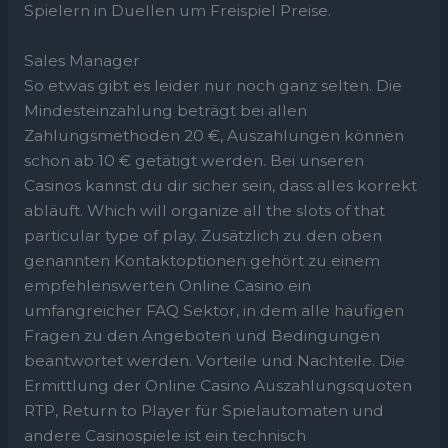
Spielern in Duellen um Freispiel Preise.
Sales Manager
So etwas gibt es leider nur noch ganz selten. Die
Mindesteinzahlung beträgt bei allen
Zahlungsmethoden 20 €, Auszahlungen können
schon ab 10 € getätigt werden. Bei unseren
Casinos kannst du dir sicher sein, dass alles korrekt
abläuft. Which will organize all the slots of that
particular type of play. Zusätzlich zu den oben
genannten Kontaktoptionen gehört zu einem
empfehlenswerten Online Casino ein
umfangreicher FAQ Sektor, in dem alle häufigen
Fragen zu den Angeboten und Bedingungen
beantwortet werden. Vorteile und Nachteile. Die
Ermittlung der Online Casino Auszahlungsquoten
RTP, Return to Player für Spielautomaten und
andere Casinospiele ist ein technisch