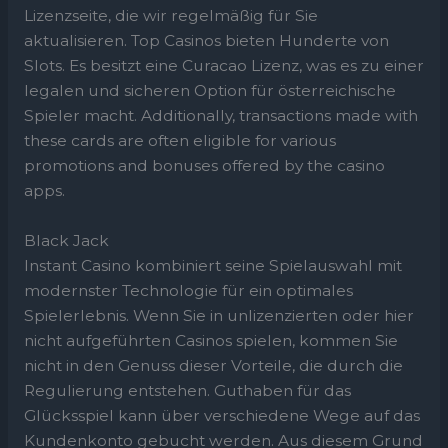
Lizenzseite, die wir regelmäßig für Sie
aktualisieren. Top Casinos bieten Hunderte von
Slots. Es besitzt eine Curacao Lizenz, was es zu einer
legalen und sicheren Option für österreichische
Spieler macht. Additionally, transactions made with
these cards are often eligible for various
promotions and bonuses offered by the casino
apps.
Black Jack
Instant Casino kombiniert seine Spielauswahl mit
modernster Technologie für ein optimales
Spielerlebnis. Wenn Sie in unlizenzierten oder hier
nicht aufgeführten Casinos spielen, kommen Sie
nicht in den Genuss dieser Vorteile, die durch die
Regulierung entstehen. Guthaben für das
Glücksspiel kann über verschiedene Wege auf das
Kundenkonto gebucht werden. Aus diesem Grund