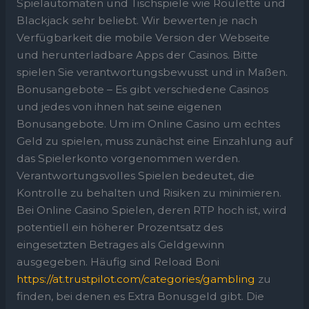
Spielautomaten und Tischspiele wie Roulette und
Blackjack sehr beliebt. Wir bewerten je nach
Verfügbarkeit die mobile Version der Webseite
und herunterladbare Apps der Casinos. Bitte
spielen Sie verantwortungsbewusst und in Maßen.
Bonusangebote – Es gibt verschiedene Casinos
und jedes von ihnen hat seine eigenen
Bonusangebote. Um im Online Casino um echtes
Geld zu spielen, muss zunächst eine Einzahlung auf
das Spielerkonto vorgenommen werden.
Verantwortungsvolles Spielen bedeutet, die
Kontrolle zu behalten und Risiken zu minimieren.
Bei Online Casino Spielen, deren RTP hoch ist, wird
potentiell ein höherer Prozentsatz des
eingesetzten Betrages als Geldgewinn
ausgegeben. Häufig sind Reload Boni
https://at.trustpilot.com/categories/gambling
zu
finden, bei denen es Extra Bonusgeld gibt. Die