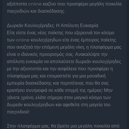
αξιόπιστα online καζίνο που προσφέρει μεγάλη ποικιλία
παιχνιδιών και διασκέδασης.
Δωρεάν Κουλοχέρηδες: Η Απόλυτη Ευκαιρία
Είτε είστε ένας νέος παίκτης που εξερευνά τον κόσμο
των online κουλοχέρηδων είτε ένας έμπειρος παίκτης
που αναζητά την επόμενη μεγάλη νίκη, η πλατφόρμα μας
είναι ο ιδανικός προορισμός σας. Ανακαλύψτε την
απόλυτη ευκαιρία να απολαύσετε δωρεάν κουλοχέρηδες
με την αξιοπιστία και την ασφάλεια που προσφέρει η
πλατφόρμα μας και ετοιμαστείτε για μια μοναδική
εμπειρία διασκέδασης και περιπέτειας που θα σας
κρατήσει συντροφιά σε κάθε στιγμή της ημέρας! Μην
χάνετε χρόνο, ελάτε σήμερα στον μαγικό κόσμο των
δωρεάν κουλοχέρηδων και αφεθείτε στη μαγεία του
παιχνιδιού!
Στην πλατφόρμα μας, θα βρείτε μια μεγάλη ποικιλία από