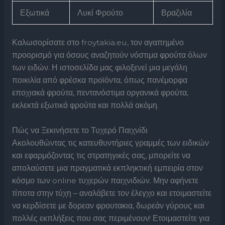
Εξωτικά
Λυκί Φρούτο
Βραζιλία
Καλωσορίσατε στο froytakia.eu, τον αγαπημένο
προορισμό για όσους αναζητούν νόστιμα φρούτα όλων
των ειδών. Η ιστοσελίδα μας φιλοξενεί μια μεγάλη
ποικιλία από φρέσκα προϊόντα, όπως πανέμορφα
εποχιακά φρούτα, πεντανόστιμα οργανικά φρούτα,
εκλεκτά εξωτικά φρούτα και πολλά ακόμη.
Πώς να Ξεκινήσετε το Τυχερό Παιχνίδι
Ακολουθώντας τις κατευθυντήριες γραμμές των ειδικών
και εφαρμόζοντας τις στρατηγικές σας, μπορείτε να
απολαύσετε μια πραγματικά εκπληκτική εμπειρία στον
κόσμο των online τυχερών παιχνιδιών. Μην αφήνετε
τίποτα στην τύχη – αναλάβετε τον έλεγχο και ετοιμαστείτε
να κερδίσετε με δορεαν φρουτακια, δωρεάν γύρους και
πολλές εκπλήξεις που σας περιμένουν! Ετοιμαστείτε για