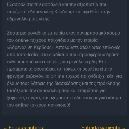
Εξασφαλίστε την ασφάλεια και την αξιοπιστία που
παρέχει η «Αδρεναλίνη Κέρδους» και αφεθείτε στην
αδρεναλίνη της νίκης!
Ζήστε μια μοναδική εμπειρία στον συναρπαστικό κόσμο
του online τυχερού παιχνιδιού με την εταιρία
«Αδρεναλίνη Κέρδους»! Απολαύστε ατελείωτες επιλογές
από τοποθεσίες στο διαδίκτυο που προσφέρουν δράση,
ενθουσιασμό και ευκαιρίες για μεγάλα κέρδη. Είτε
προτιμάτε τα φρουτάκια, το πόκερ, τη ρουλέτα είτε τα
φρενήρη ρεβεγιόν, το online τυχερό παιχνίδι έχει κάτι για
όλους τους λάτρεις της διασκέδασης και της πρόκλησης.
Εκτόξευσε την αδρεναλίνη σου και ετοιμάσου για
ξέφρενες στιγμές και αξέχαστα κέρδη στον μαγικό κόσμο
του online τυχερού παιχνιδιού!
←
Entrada anterior
Entrada siguiente
→