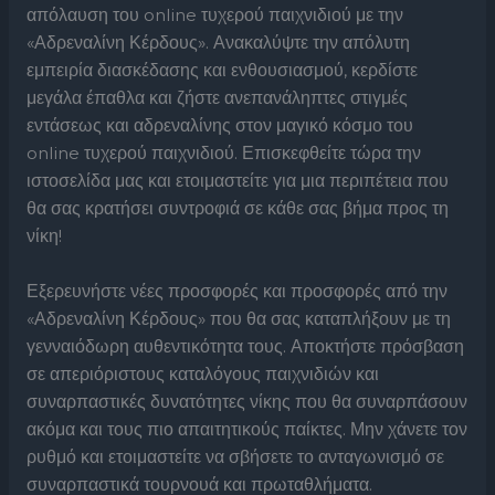
απόλαυση του online τυχερού παιχνιδιού με την
«Αδρεναλίνη Κέρδους». Ανακαλύψτε την απόλυτη
εμπειρία διασκέδασης και ενθουσιασμού, κερδίστε
μεγάλα έπαθλα και ζήστε ανεπανάληπτες στιγμές
εντάσεως και αδρεναλίνης στον μαγικό κόσμο του
online τυχερού παιχνιδιού. Επισκεφθείτε τώρα την
ιστοσελίδα μας και ετοιμαστείτε για μια περιπέτεια που
θα σας κρατήσει συντροφιά σε κάθε σας βήμα προς τη
νίκη!
Εξερευνήστε νέες προσφορές και προσφορές από την
«Αδρεναλίνη Κέρδους» που θα σας καταπλήξουν με τη
γενναιόδωρη αυθεντικότητα τους. Αποκτήστε πρόσβαση
σε απεριόριστους καταλόγους παιχνιδιών και
συναρπαστικές δυνατότητες νίκης που θα συναρπάσουν
ακόμα και τους πιο απαιτητικούς παίκτες. Μην χάνετε τον
ρυθμό και ετοιμαστείτε να σβήσετε το ανταγωνισμό σε
συναρπαστικά τουρνουά και πρωταθλήματα.