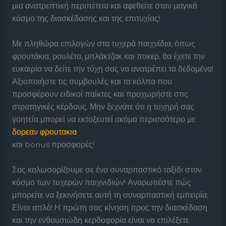
μια ανατρεπτική περιπέτεια και αφεθείτε στον μαγικό
κόσμο της διασκέδασης και της επιτυχίας!
Με πληθώρα επιλογών στα τυχερά παιχνίδια, όπως
φρουτάκια, ρουλέτα, μπλάκτζακ και ποκερ, θα έχετε την
ευκαιρία να δείτε την τύχη σας να ανατρέπει τα δεδομένα!
Αξιοποιήστε τις συμβουλές και τα κόλπα που
προσφέρουν ειδικοί παίκτες και προχωρήστε στις
στρατηγικές κέρδους. Μην ξεχνάτε ότι η τυχηρή σας
γοητεία μπορεί να εκτοξευτεί ακόμα περισσότερο με
δορεαν φρουτακια
και bonus προσφορές!
Σας καλωσορίζουμε σε ένα συναρπαστικό ταξίδι στον
κόσμο των τυχερών παιχνιδιών! Αναρωτιέστε πώς
μπορείτε να ξεκινήσετε αυτή τη συναρπαστική εμπειρία;
Είναι απλό! Η πρώτη σας κίνηση προς την διασκέδαση
και την ενθουσιώδη κερδοφορία είναι να επιλέξετε