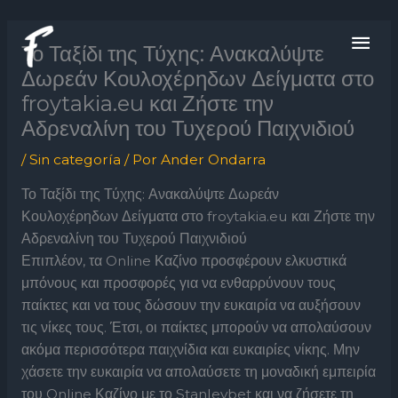
Ir
ME
al
Το Ταξίδι της Τύχης: Ανακαλύψτε
contenido
PRI
Δωρεάν Κουλοχέρηδων Δείγματα στο
froytakia.eu και Ζήστε την
Αδρεναλίνη του Τυχερού Παιχνιδιού
/
Sin categoría
/ Por
Ander Ondarra
Το Ταξίδι της Τύχης: Ανακαλύψτε Δωρεάν
Κουλοχέρηδων Δείγματα στο froytakia.eu και Ζήστε την
Αδρεναλίνη του Τυχερού Παιχνιδιού
Επιπλέον, τα Online Καζίνο προσφέρουν ελκυστικά
μπόνους και προσφορές για να ενθαρρύνουν τους
παίκτες και να τους δώσουν την ευκαιρία να αυξήσουν
τις νίκες τους. Έτσι, οι παίκτες μπορούν να απολαύσουν
ακόμα περισσότερα παιχνίδια και ευκαιρίες νίκης. Μην
χάσετε την ευκαιρία να απολαύσετε τη μοναδική εμπειρία
του Online Καζίνο με το Stanleybet και να ζήσετε τη