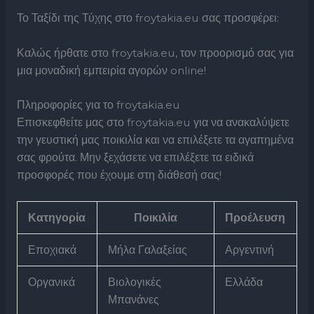
Το Ταξίδι της Τύχης στο froytakia.eu σας προσφέρει:
Καλώς ήρθατε στο froytakia.eu, τον προορισμό σας για
μια μοναδική εμπειρία αγορών online!
Πληροφορίες για το froytakia.eu
Επισκεφθείτε μας στο froytakia.eu για να ανακαλύψετε
την γευστική μας ποικιλία και να επιλέξετε τα αγαπημένα
σας φρούτα. Μην ξεχάσετε να επιλέξετε τα ειδικά
προσφορές που έχουμε στη διάθεσή σας!
Κατηγορία
Ποικιλία
Προέλευση
Εποχιακά
Μήλα Γαλαξείας
Αργεντινή
Οργανικά
Βιολογικές
Ελλάδα
Μπανάνες