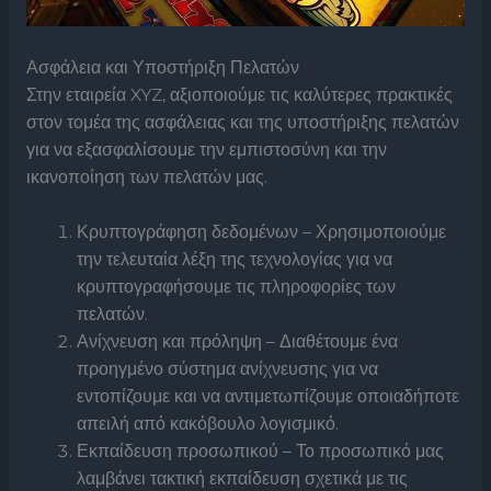
Ασφάλεια και Υποστήριξη Πελατών
Στην εταιρεία XYZ, αξιοποιούμε τις καλύτερες πρακτικές
στον τομέα της ασφάλειας και της υποστήριξης πελατών
για να εξασφαλίσουμε την εμπιστοσύνη και την
ικανοποίηση των πελατών μας.
Κρυπτογράφηση δεδομένων – Χρησιμοποιούμε
την τελευταία λέξη της τεχνολογίας για να
κρυπτογραφήσουμε τις πληροφορίες των
πελατών.
Ανίχνευση και πρόληψη – Διαθέτουμε ένα
προηγμένο σύστημα ανίχνευσης για να
εντοπίζουμε και να αντιμετωπίζουμε οποιαδήποτε
απειλή από κακόβουλο λογισμικό.
Εκπαίδευση προσωπικού – Το προσωπικό μας
λαμβάνει τακτική εκπαίδευση σχετικά με τις