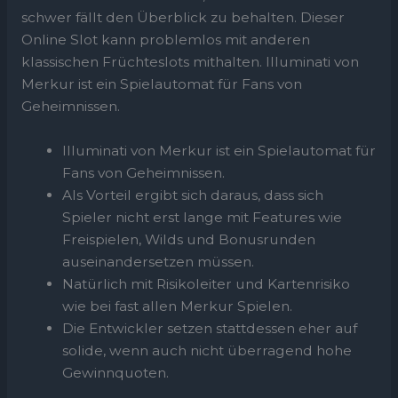
schwer fällt den Überblick zu behalten. Dieser
Online Slot kann problemlos mit anderen
klassischen Früchteslots mithalten. Illuminati von
Merkur ist ein Spielautomat für Fans von
Geheimnissen.
Illuminati von Merkur ist ein Spielautomat für
Fans von Geheimnissen.
Als Vorteil ergibt sich daraus, dass sich
Spieler nicht erst lange mit Features wie
Freispielen, Wilds und Bonusrunden
auseinandersetzen müssen.
Natürlich mit Risikoleiter und Kartenrisiko
wie bei fast allen Merkur Spielen.
Die Entwickler setzen stattdessen eher auf
solide, wenn auch nicht überragend hohe
Gewinnquoten.