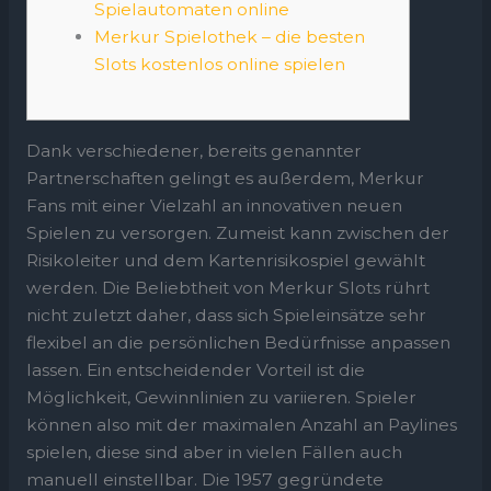
Spielautomaten online
Merkur Spielothek – die besten
Slots kostenlos online spielen
Dank verschiedener, bereits genannter
Partnerschaften gelingt es außerdem, Merkur
Fans mit einer Vielzahl an innovativen neuen
Spielen zu versorgen. Zumeist kann zwischen der
Risikoleiter und dem Kartenrisikospiel gewählt
werden. Die Beliebtheit von Merkur Slots rührt
nicht zuletzt daher, dass sich Spieleinsätze sehr
flexibel an die persönlichen Bedürfnisse anpassen
lassen. Ein entscheidender Vorteil ist die
Möglichkeit, Gewinnlinien zu variieren. Spieler
können also mit der maximalen Anzahl an Paylines
spielen, diese sind aber in vielen Fällen auch
manuell einstellbar. Die 1957 gegründete