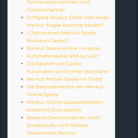
Tochterunternehmen und
Content Partner
Echtgeld Modus: Sollte man einen
Merkur Magie Automat kaufen?
) Gibt es einen Merkur Spiele
Bonus im Casino?
Merkur Spiele online – original
Automatenspiele sind zurück!
Das Spielen von Casino-
Automaten wird immer populärer
Merkur Mobile Spiele im Trend
Die Besonderheiten der Merkur
Online Spiele
Merkur Online Spielautomaten:
Kostenlos Slots spielen
Bessere Gewinnchancen, mehr
Einsatzstufen und höhere
Gewinne bei Merkur