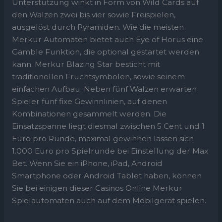
Unterstützung winkt in Form von Wild Cards auf
den Walzen zwei bis vier sowie Freispielen,
ausgelöst durch Pyramiden. Wie die meisten
Merkur Automaten bietet auch Eye of Horus eine
Gamble Funktion, die optional gestartet werden
kann. Merkur Blazing Star besticht mit
traditionellen Fruchtsymbolen, sowie seinem
einfachen Aufbau. Neben fünf Walzen erwarten
Spieler fünf fixe Gewinnlinien, auf denen
Kombinationen gesammelt werden. Die
Einsatzspanne liegt diesmal zwischen 5 Cent und 1
Euro pro Runde, maximal gewinnen lassen sich
1.000 Euro pro Spielrunde bei Einstellung der Max
Bet. Wenn Sie ein iPhone, iPad, Android
Smartphone oder Android Tablet haben, können
Sie bei einigen dieser Casinos Online Merkur
Spielautomaten auch auf dem Mobilgerät spielen.