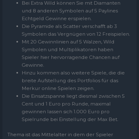
Bei Extra Wild können Sie mit Diamanten
und 8 anderen Symbolen auf 5 Paylines
Echtgeld Gewinne erspielen.
Die Pyramide als Scatter verschafft ab 3
Symbolen das Vergnügen von 12 Freispielen.
Mit 20 Gewinnlinien auf 5 Walzen, Wild
Symbolen und Multiplikatoren haben
Spieler hier hervorragende Chancen auf
Gewinne.
Hinzu kommen also weitere Spiele, die die
breite Aufstellung des Portfolios für das
Merkur online Spielen zeigen.
Die Einsatzspanne liegt diesmal zwischen 5
Cent und 1 Euro pro Runde, maximal
gewinnen lassen sich 1.000 Euro pro
Spielrunde bei Einstellung der Max Bet.
Thema ist das Mittelalter in dem der Spieler