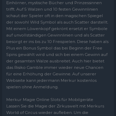
Einhörner, mystische Bücher und Prinzessinnen
trifft. Auf 5 Walzen und 10 festen Gewinnlinien
schaut der Spieler oft in den magischen Spiegel
der sowohl Wild Symbol als auch Scatter darstellt.
Mit einem Löwenkopf gekrönt ersetzt er Symbole
auf unvollständigen Gewinnlinien und als Scatter
besorgt er ins bis zu 10 Freispielen. Diese haben als
Plus ein Bonus Symbol das bei Beginn der Free
Spins gewählt wird und sich bei einem Gewinn auf
der gesamten Walze ausbreitet. Auch hier bietet
das Risiko Gamble immer wieder neue Chancen
für eine Erhöhung der Gewinne. Auf unserer
Webseite kann jedermann Merkur kostenlos
spielen ohne Anmeldung.
Merkur Magie Online Slots für Mobilgeräte
Lassen Sie die Magie der Zirkuswelt mit Merkurs
World of Circus wieder aufleben. Um die