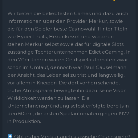
Wir bieten die beliebtesten Games und dazu auch
Informationen über den Provider Merkur, sowie
die für den Spieler beste Casinowahl. Hinter Titeln
wie Hyper Fruits, Hexenkessel und weiteren
stehen Merkur selbst sowie das für digitale Slots
zuständige Tochterunternehmen Edict eGaming. In
den 70er Jahren waren Geldspielautomaten zwar
schon im Umlauf, dennoch war Paul Gauselmann
der Ansicht, das Leben sei zu trist und langweilig,
vor allem in Kneipen. Die dort vorherrschende,
trübe Atmosphäre bewegte ihn dazu, seine Vision
Wirklichkeit werden zu lassen. Die
Unternehmensgründung selbst erfolgte bereits in
den 60ern, die ersten Spielautomaten gingen 1977
in Produktion.
Gibt es bei Merkur auch klassische Casinospiele?