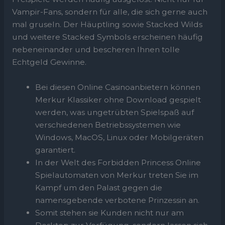
Vampir-Fans, sondern für alle, die sich gerne auch
mal gruseln. Der Häuptling sowie Stacked Wilds
und weitere Stacked Symbols erscheinen häufig
nebeneinander und bescheren Ihnen tolle
Echtgeld Gewinne.
Bei diesen Online Casinoanbietern können
Merkur Klassiker ohne Download gespielt
werden, was ungetrübten Spielspaß auf
verschiedenen Betriebssystemen wie
Windows, MacOS, Linux oder Mobilgeräten
garantiert.
In der Welt des Forbidden Princess Online
Spielautomaten von Merkur treten Sie im
Kampf um den Palast gegen die
namensgebende verbotene Prinzessin an.
Somit stehen sie Kunden nicht nur am