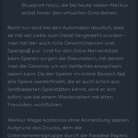
Blueprint hinzu, die bis heute neben Merkur
selbst hinter den virtuellen Slots stehen.
Nicht nur wird bei den Automaten deutlich, dass
sie mit viel Liebe zum Detail hergestellt wurden –
man hat hier auch tolle Gewinnchancen und
Spielspaβ pur. Und für den Extra-Nervenkitzel
beim Spielen sorgen die Risikoleitern, mit denen
man die Gewinne um ein Vielfaches anwachsen
lassen kann. Da der Spieler im online Bereich fast
alle Spiele wiederfindet, die er auch schon aus
landbasierten Spielstätten kennt, wird er sich
sofort, wie bei einem Wiedersehen mit alten
Freunden, wohlfühlen.
Merkur Magie kostenlos ohne Anmeldung spielen
Aufgrund des Drucks, dem die
Unternehmensgruppe durch die Paradise Papers