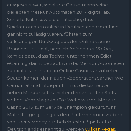
ausgesetzt war, schaltete Gauselmann seine
beliebten Merkur Automaten 2017 digital ab.
Scharfe Kritik sowie die Tatsache, dass
Spielautomaten online in Deutschland eigentlich
gar nicht zulässig waren, führten zum
vollständigen Rückzug aus der Online Casino
Branche. Erst spät, nämlich Anfang der 2010er,
kam es dazu, dass Tochterunternehmen Edict
eGaming damit betraut wurde, Merkur Automaten
zu digitalisieren und in Online Casinos anzubieten.
Später kamen dann auch Kooperationspartner wie
Gamomat und Blueprint hinzu, die bis heute
neben Merkur selbst hinter den virtuellen Slots
stehen. Vom Magazin «Die Welt» wurde Merkur
Casino 2013 zum Service Champion gekürt, fünf
Mal in Folge gelang es dem Unternehmen zudem,
von Focus Money zur beliebtesten Spielstätte
Deutschlands ernannt zu werden
vulkan vegas
.