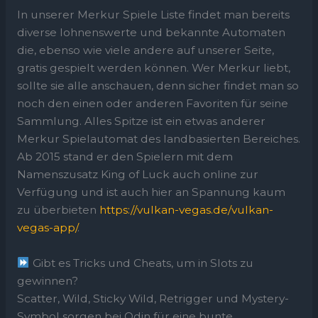
In unserer Merkur Spiele Liste findet man bereits
diverse lohnenswerte und bekannte Automaten
die, ebenso wie viele andere auf unserer Seite,
gratis gespielt werden können. Wer Merkur liebt,
sollte sie alle anschauen, denn sicher findet man so
noch den einen oder anderen Favoriten für seine
Sammlung. Alles Spitze ist ein etwas anderer
Merkur Spielautomat des landbasierten Bereiches.
Ab 2015 stand er den Spielern mit dem
Namenszusatz King of Luck auch online zur
Verfügung und ist auch hier an Spannung kaum
zu überbieten
https://vulkan-vegas.de/vulkan-
vegas-app/
.
Gibt es Tricks und Cheats, um in Slots zu
gewinnen?
Scatter, Wild, Sticky Wild, Retrigger und Mystery-
Symbol sorgen bei Odin für eine bunte