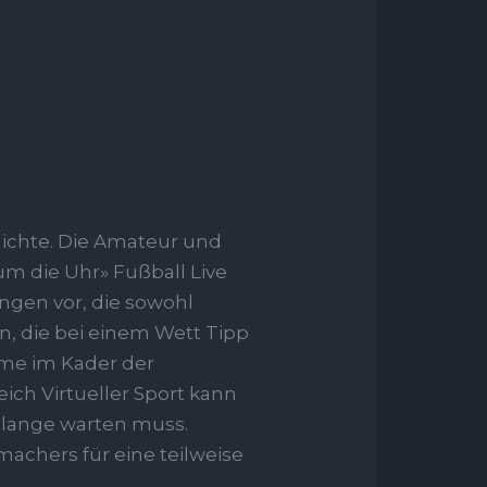
ichte. Die Amateur und
m die Uhr» Fußball Live
ngen vor, die sowohl
, die bei einem Wett Tipp
ame im Kader der
ch Virtueller Sport kann
 lange warten muss.
achers für eine teilweise