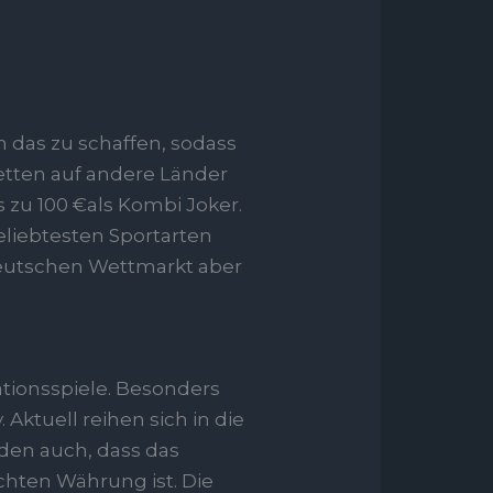
 das zu schaffen, sodass
etten auf andere Länder
zu 100 €als Kombi Joker.
liebtesten Sportarten
eutschen Wettmarkt aber
ationsspiele. Besonders
Aktuell reihen sich in die
den auch, dass das
chten Währung ist. Die