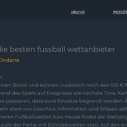
INICIO
MISIÓ
die besten fussball wettanbieter
Ondarra
en
inen Boost und können zusätzlich noch den 100 €
end des Spiels auf Ereignisse wie nächste Tore, Ka
s passieren, dass eure Einsätze begrenzt werden. 
ehr stark von Geschick, Information und Wissen abhä
heren Fußballwetten bzw. Heute findet die Wettab
Laufe der Partie mit Echtzeitwetten statt. Auf den e