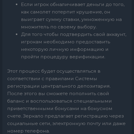
Если игрок обналичивает деньги до того,
как самолет потерпит крушение, он
выиграет сумму ставки, умноженную на
множитель по своему выбору.
Для того чтобы подтвердить свой аккаунт,
игрокам необходимо предоставить
некоторую личную информацию и
пройти процедуру верификации.
Этот процесс будет осуществляться в
соответствии с правилами Системы
регистрации центрального депозитария.
После этого вы сможете пополнить свой
баланс и воспользоваться специальными
приветственными бонусами на бонусном
счете. Зеркало предлагает регистрацию через
социальные сети, электронную почту или даже
номер телефона.