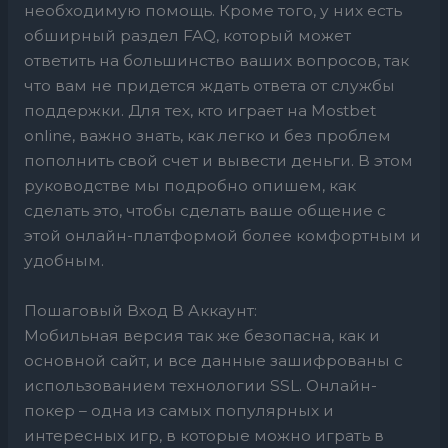
необходимую помощь. Кроме того, у них есть
обширный раздел FAQ, который может
ответить на большинство ваших вопросов, так
что вам не придется ждать ответа от службы
поддержки. Для тех, кто играет на Mostbet
online, важно знать, как легко и без проблем
пополнить свой счет и вывести деньги. В этом
руководстве мы подробно опишем, как
сделать это, чтобы сделать ваше общение с
этой онлайн-платформой более комфортным и
удобным.
Пошаговый Вход В Аккаунт:
Мобильная версия так же безопасна, как и
основной сайт, и все данные зашифрованы с
использованием технологии SSL. Онлайн-
покер – одна из самых популярных и
интересных игр, в которые можно играть в