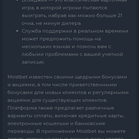
игра, в которой игроки пытаются
выиграть, набрав как можно больше 21
очка, не минуя дилера.
Служба поддержки в реальном времени
может предложить помощь на
нескольких языках и помочь вам с
любыми проблемами с вашей учетной
записью.
Mostbet известен своими щедрыми бонусами
и акциями, в том числе приветственными
бонусами для новых клиентов и регулярными
акциями для существующих клиентов.
Платформа также предлагает различные
варианты оплаты, включая кредитные карты,
электронные кошельки и банковские
переводы. В приложении Mostbet вы можете
делать ставки на самые разные виды спорта.