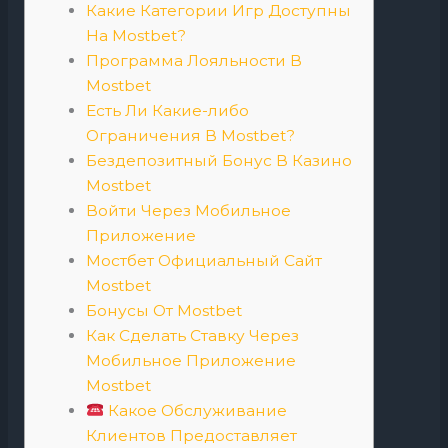
Какие Категории Игр Доступны
На Mostbet?
Программа Лояльности В
Mostbet
Есть Ли Какие-либо
Ограничения В Mostbet?
Бездепозитный Бонус В Казино
Mostbet
Войти Через Мобильное
Приложение
Мостбет Официальный Сайт
Mostbet
Бонусы От Mostbet
Как Сделать Ставку Через
Мобильное Приложение
Mostbet
Какое Обслуживание
Клиентов Предоставляет