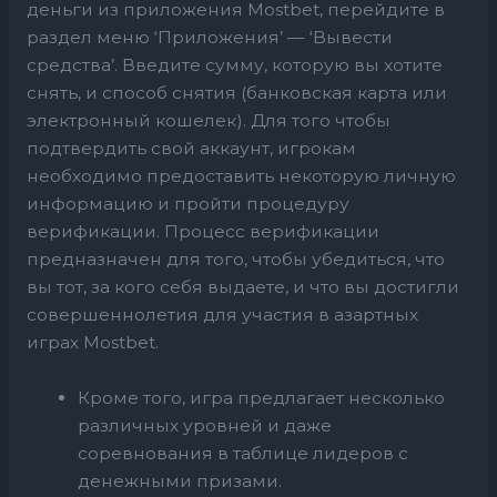
деньги из приложения Mostbet, перейдите в
раздел меню ‘Приложения’ — ‘Вывести
средства’. Введите сумму, которую вы хотите
снять, и способ снятия (банковская карта или
электронный кошелек). Для того чтобы
подтвердить свой аккаунт, игрокам
необходимо предоставить некоторую личную
информацию и пройти процедуру
верификации. Процесс верификации
предназначен для того, чтобы убедиться, что
вы тот, за кого себя выдаете, и что вы достигли
совершеннолетия для участия в азартных
играх Mostbet.
Кроме того, игра предлагает несколько
различных уровней и даже
соревнования в таблице лидеров с
денежными призами.