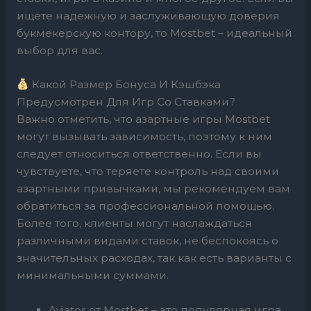
ищете надежную и заслуживающую доверия
букмекерскую контору, то Mostbet – идеальный
выбор для вас.
Какой Размер Бонуса И Кэшбэка
Предусмотрен Для Игр Со Ставками?
Важно отметить, что азартные игры Mostbet
могут вызывать зависимость, поэтому к ним
следует относиться ответственно. Если вы
чувствуете, что теряете контроль над своими
азартными привычками, мы рекомендуем вам
обратиться за профессиональной помощью.
Более того, клиенты могут наслаждаться
различными видами ставок, не беспокоясь о
значительных расходах, так как есть варианты с
минимальными суммами.
Aviator от Mostbet – это популярная игра,