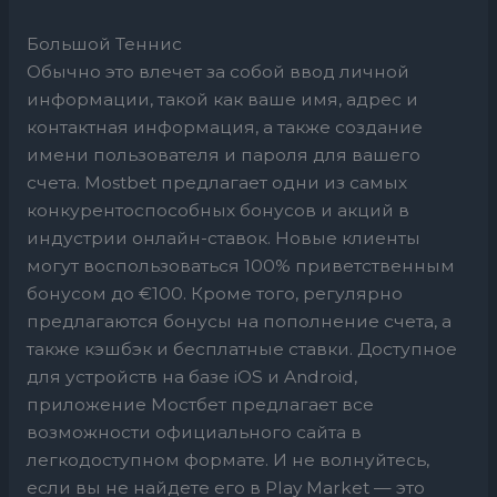
Большой Теннис
Обычно это влечет за собой ввод личной
информации, такой как ваше имя, адрес и
контактная информация, а также создание
имени пользователя и пароля для вашего
счета. Mostbet предлагает одни из самых
конкурентоспособных бонусов и акций в
индустрии онлайн-ставок. Новые клиенты
могут воспользоваться 100% приветственным
бонусом до €100. Кроме того, регулярно
предлагаются бонусы на пополнение счета, а
также кэшбэк и бесплатные ставки. Доступное
для устройств на базе iOS и Android,
приложение Мостбет предлагает все
возможности официального сайта в
легкодоступном формате. И не волнуйтесь,
если вы не найдете его в Play Market — это