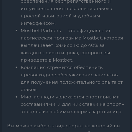
обеспечения беспрепятственного и
интуитивно понятного опыта ставок с
простой навигацией и удобным
интерфейсом.
Mostbet Partners — это официальная
партнерская программа Mostbet, которая
выплачивает комиссию до 40% за
каждого нового игрока, которого вы
приведете в Mostbet.
Компания стремится обеспечить
превосходное обслуживание клиентов
для получения положительного опыта от
ставок.
Многие люди увлекаются спортивными
состязаниями, и для них ставки на спорт –
это одна из любимых форм азартных игр.
Вы можно выбрать вид спорта, на который вы