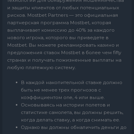
технологии для обнаружения мошенничества
и защиты клиентов от любых потенциальных
рисков. Mostbet Partners — это официальная
партнерская программа Mostbet, которая
выплачивает комиссию до 40% за каждого
нового игрока, которого вы приведете в
Mostbet. Вы можете рекламировать казино и
предложения ставок Mostbet в более чем fifty
странах и получать пожизненные выплаты на
любую платежную систему.
В каждой накопительной ставке должно
быть не менее трех прогнозов с
коэффициентом one, 4 или выше.
Основываясь на истории полетов и
статистике самолета, вы должны решить,
когда делать ставку, а когда снимать ее.
Однако вы должны обналичить деньги до