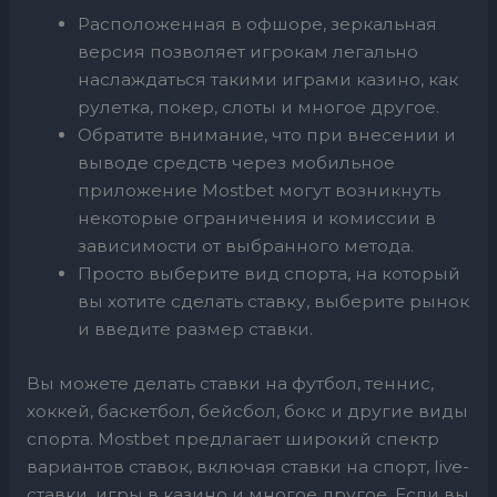
Расположенная в офшоре, зеркальная
версия позволяет игрокам легально
наслаждаться такими играми казино, как
рулетка, покер, слоты и многое другое.
Обратите внимание, что при внесении и
выводе средств через мобильное
приложение Mostbet могут возникнуть
некоторые ограничения и комиссии в
зависимости от выбранного метода.
Просто выберите вид спорта, на который
вы хотите сделать ставку, выберите рынок
и введите размер ставки.
Вы можете делать ставки на футбол, теннис,
хоккей, баскетбол, бейсбол, бокс и другие виды
спорта. Mostbet предлагает широкий спектр
вариантов ставок, включая ставки на спорт, live-
ставки, игры в казино и многое другое. Если вы