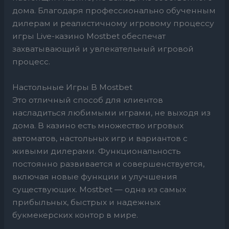
дома. Благодаря профессионально обученным
дилерам и реалистичному игровому процессу
игры Live-казино Mostbet обеспечат
захватывающий и увлекательный игровой
процесс.
Настольные Игры В Mostbet
Это отличный способ для клиентов
насладиться любимыми играми, не выходя из
дома. В казино есть множество игровых
автоматов, настольных игр и вариантов с
живыми дилерами. Функциональность
постоянно развивается и совершенствуется,
включая новые функции и улучшения
существующих. Mostbet — одна из самых
прибыльных, быстрых и надежных
букмекерских контор в мире.