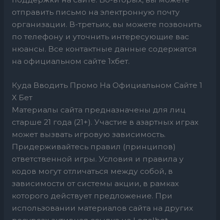
отправить письмо на электронную почту
организации. В-третьих, вы можете позвонить
по телефону и уточнить интересующие вас
нюансы. Все контактные данные содержатся
на официальном сайте 1хбет.
Куда Вводить Промо На Официальном Сайте 1
Х Бет
Материалы сайта предназначены для лиц
старше 21 года (21+). Участие в азартных играх
может вызвать игровую зависимость.
Придерживайтесь правил (принципов)
ответственной игры. Условия и правила у
кодов могут отличаться между собой, в
зависимости от системы акции, в рамках
которого действует предложение. При
использовании материалов сайта на других