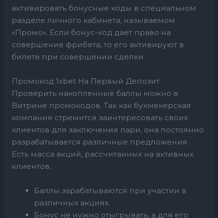
активировать бонусные коды в специальном
разделе личного кабинета, называемом
«Промо». Если бонус-код дает право на
совершение фрибета, то его активируют в
билете при совершении сделки.
Промокод 1xbet На Первый Депозит
Проверить накопленные баллы можно в
Витрине промокодов. Так как букмекерская
компания стремится заинтересовать своих
клиентов для заключения пари, она постоянно
разрабатывается различные предложения.
Есть масса акций, рассчитанных на активных
клиентов.
Баллы зарабатываются при участии в
различных акциях.
Бонус не нужно отыгрывать, а для его