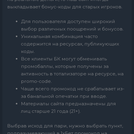
выкладывает бонус-коды для старых игроков.
Для пользователя доступен широкий
выбор различных поощрений и бонусов.
Уникальная комбинация часто
содержится на ресурсах, публикующих
коды.
Все клиенты БК могут обменивать
промобаллы, которые получены за
активность в тотализаторе на ресурсе, на
promo-code.
Чаще всего промокод не срабатывает из-
за банальной опечатки при вводе.
Материалы сайта предназначены для
лиц старше 21 года (21+).
Выбрав исход для пари, нужно выбрать пункт,
подразумевающий в 1хБет промокод на