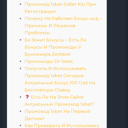
Промокод 1xbet (1хбет Кз) При
Регистрации
Почему Не Работает Бонус-код –
Причины И Решение
Проблемы
Бк Зенит Бонусы – Есть Ли
Бонусы И Промокоды У
Букмекера Zenitbet
Промокоды От 1xbet
Получить И Использовать
Промокод 1xbet Сегодня
Актуальный Бонус 100 Usd На
Бесплатную Ставку
Есть Ли На Этом Сайте
Актуальный Промокод 1xbet?
Промокод 1xbet На Первый
Депозит
Как Проверить И Использовать