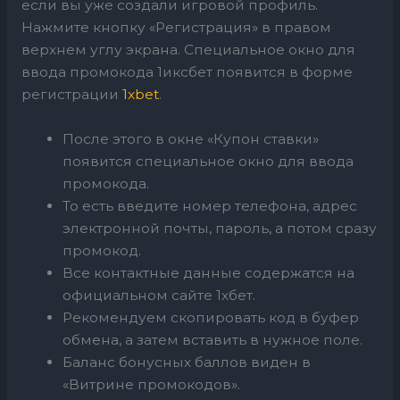
если вы уже создали игровой профиль.
Нажмите кнопку «Регистрация» в правом
верхнем углу экрана. Специальное окно для
ввода промокода 1иксбет появится в форме
регистрации
1xbet
.
После этого в окне «Купон ставки»
появится специальное окно для ввода
промокода.
То есть введите номер телефона, адрес
электронной почты, пароль, а потом сразу
промокод.
Все контактные данные содержатся на
официальном сайте 1хбет.
Рекомендуем скопировать код в буфер
обмена, а затем вставить в нужное поле.
Баланс бонусных баллов виден в
«Витрине промокодов».