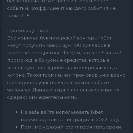
баскетбольный экспресс из трех и более
событий, коэффициент каждого события не
ниже 1 . 8.
Промокоды 1xbet
Все новички букмекерской конторы 1хБет
могут получить максимум 100 долларов в
качестве поощрения. По сути, это не обычный
промокод, а бонусные средства, которые
используют для фрибета, активировав код в
купоне. Такой термин, как промокод, уже давно
стал прочно участвовать в жизни любого
человека. Данную акцию используют многих
сферах жизнедеятельности.
Не забывайте использовать 1xbet
промокод при регистрации в 2022 году.
Помимо условий, стоит прочитать сроки