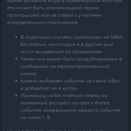
время активной игры в букмекерской конторе.
Это может быть компенсацией серии
проигрышей или за ставки с участием
определенных спортсменов.
В отдельных случаях, промокоды на 1xBet
бесплатно, на сегодня и в другие дни
могут выдаваться по праздникам.
Также оно может быть продублировано в
сообщении на зарегистрированный
номер.
Клиент выбирает события на сайте 1xBet
и добавляет их в купон.
Промокод на бесплатную ставку на
хоккейный экспресс из трех и более
событий, коэффициент каждого события
не ниже 1 . 8.