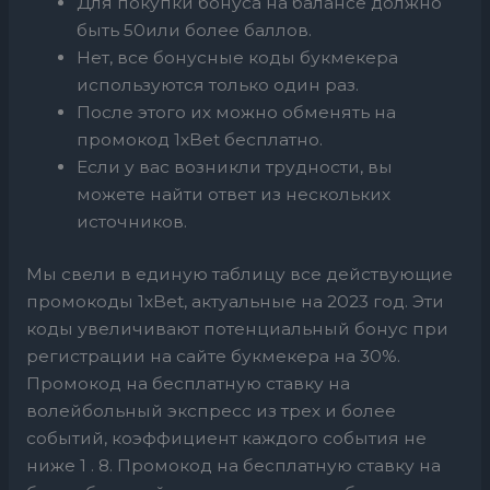
Для покупки бонуса на балансе должно
быть 50или более баллов.
Нет, все бонусные коды букмекера
используются только один раз.
После этого их можно обменять на
промокод 1xBet бесплатно.
Если у вас возникли трудности, вы
можете найти ответ из нескольких
источников.
Мы свели в единую таблицу все действующие
промокоды 1xBet, актуальные на 2023 год. Эти
коды увеличивают потенциальный бонус при
регистрации на сайте букмекера на 30%.
Промокод на бесплатную ставку на
волейбольный экспресс из трех и более
событий, коэффициент каждого события не
ниже 1 . 8. Промокод на бесплатную ставку на