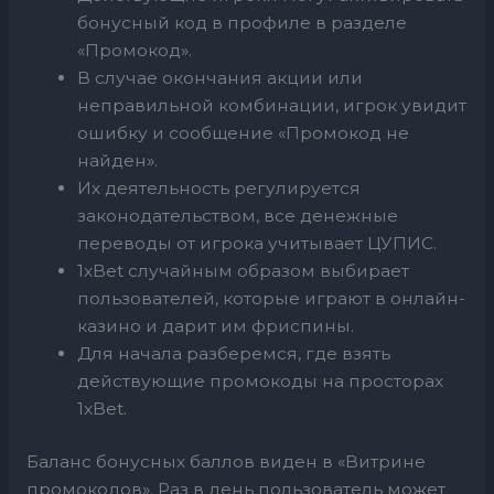
бонусный код в профиле в разделе
«Промокод».
В случае окончания акции или
неправильной комбинации, игрок увидит
ошибку и сообщение «Промокод не
найден».
Их деятельность регулируется
законодательством, все денежные
переводы от игрока учитывает ЦУПИС.
1xBet случайным образом выбирает
пользователей, которые играют в онлайн-
казино и дарит им фриспины.
Для начала разберемся, где взять
действующие промокоды на просторах
1xBet.
Баланс бонусных баллов виден в «Витрине
промокодов». Раз в день пользователь может