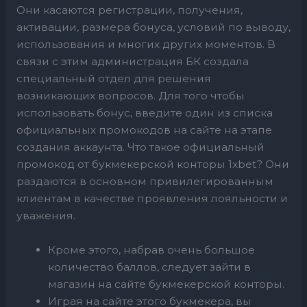
Они касаются регистрации, получения,
активации, размера бонуса, условий по выводу,
использования и многих других моментов. В
связи с этим администрация БК создала
специальный отдел для решения
возникающих вопросов. Для того чтобы
использовать бонус, введите один из списка
официальных промокодов на сайте на этапе
создания аккаунта. Что такое официальный
промокод от букмекерской конторы 1xbet? Они
раздаются в основном привилегированным
клиентам в качестве проявления лояльности и
уважения.
Кроме этого, набрав очень большое
количество баллов, следует зайти в
магазин на сайте букмекерской конторы.
Играя на сайте этого букмекера, вы