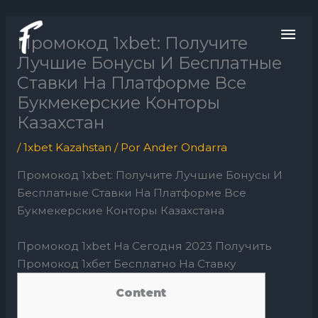
Ir
ME
al
Промокод 1xbet: Получите
contenido
PRI
Лучшие Бонусы И Бесплатные
Ставки На Платформе Все
Букмекерские Конторы
Казахстан
/
1xbet Kazahstan
/ Por
Ander Ondarra
Промокод 1xbet: Получите Лучшие Бонусы И
Бесплатные Ставки На Платформе Все
Букмекерские Конторы Казахстана
Промокод 1xbet На Сегодня 2023 Получить
Промокод 1хбет Бесплатно На Ставку
Content