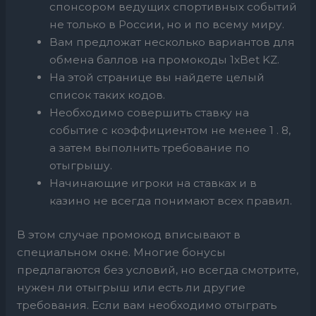
спонсором ведущих спортивных событий
не только в России, но и по всему миру.
Вам предложат несколько вариантов для
обмена баллов на промокоды 1xBet KZ.
На этой странице вы найдете целый
список таких кодов.
Необходимо совершить ставку на
событие с коэффициентом не менее 1 . 8,
а затем выполнить требование по
отыгрышу.
Начинающие игроки на ставках и в
казино не всегда понимают всех правил.
В этом случае промокод вписывают в
специальном окне. Многие бонусы
предлагаются без условий, но всегда смотрите,
нужен ли отыгрыш или есть ли другие
требования. Если вам необходимо отыграть