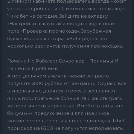
В личном кабинете пользователь всегда может
узнать подробности об имеющемся промокоде
1 икс бет на сегодня. Зайдите на вкладку
«Настройки аккаунта» и введите код в поле
поле «Проверка промокода». Зарубежная
букмекерская контора 1xВet предлагает
несколько вариантов получения промокодов.
Почему Не Работает Бонус-код – Причины И
Решение Проблемы
А при должном умении можно запросто
получить 6500 рублей от компании. Однако все
эти деньги не дарятся игроку, а заставляют
лишь проиграть еще больше, так как отыграть
их практически нереально. Имейте в виду, что
бонусным предложением для новичков
можно воспользоваться лишь единожды. 1xbet
промокод на 6500 не получится использовать,