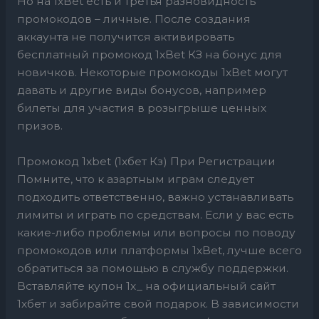
Но на 1xBet есть и третья разновидность
промокодов – личные. После создания
аккаунта не получится активировать
бесплатный промокод 1xBet КЗ на бонус для
новичков. Некоторые промокоды 1xBet могут
давать и другие виды бонусов, например
билеты для участия в розыгрыше ценных
призов.
Промокод 1xbet (1хбет Кз) При Регистрации
Помните, что к азартным играм следует
подходить ответственно, важно устанавливать
лимиты и играть по средствам. Если у вас есть
какие-либо проблемы или вопросы по поводу
промокодов или платформы 1xBet, лучше всего
обратиться за помощью в службу поддержки.
Вставляйте купон 1x_ на официальный сайт
1хбет и забирайте свой подарок. В зависимости