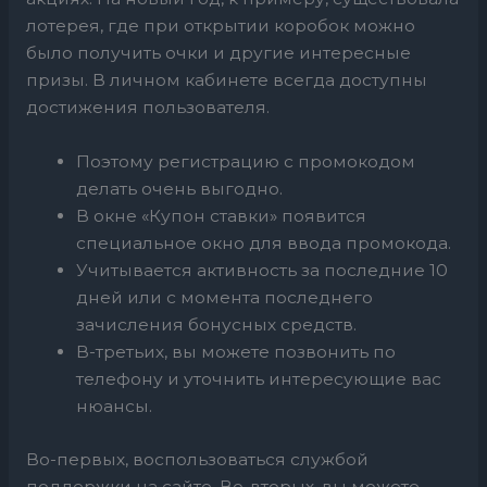
лотерея, где при открытии коробок можно
было получить очки и другие интересные
призы. В личном кабинете всегда доступны
достижения пользователя.
Поэтому регистрацию с промокодом
делать очень выгодно.
В окне «Купон ставки» появится
специальное окно для ввода промокода.
Учитывается активность за последние 10
дней или с момента последнего
зачисления бонусных средств.
В-третьих, вы можете позвонить по
телефону и уточнить интересующие вас
нюансы.
Во-первых, воспользоваться службой
поддержки на сайте. Во-вторых, вы можете