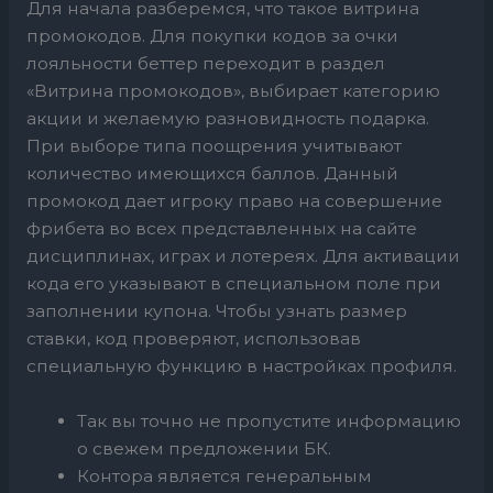
Для начала разберемся, что такое витрина
промокодов. Для покупки кодов за очки
лояльности беттер переходит в раздел
«Витрина промокодов», выбирает категорию
акции и желаемую разновидность подарка.
При выборе типа поощрения учитывают
количество имеющихся баллов. Данный
промокод дает игроку право на совершение
фрибета во всех представленных на сайте
дисциплинах, играх и лотереях. Для активации
кода его указывают в специальном поле при
заполнении купона. Чтобы узнать размер
ставки, код проверяют, использовав
специальную функцию в настройках профиля.
Так вы точно не пропустите информацию
о свежем предложении БК.
Контора является генеральным