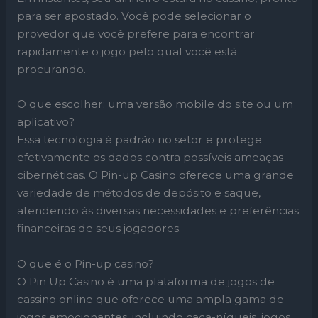
para ser apostado. Você pode selecionar o
provedor que você prefere para encontrar
rapidamente o jogo pelo qual você está
procurando.
O que escolher: uma versão mobile do site ou um
aplicativo?
Essa tecnologia é padrão no setor e protege
efetivamente os dados contra possíveis ameaças
cibernéticas. O Pin-up Casino oferece uma grande
variedade de métodos de depósito e saque,
atendendo às diversas necessidades e preferências
financeiras de seus jogadores.
O que é o Pin-up casino?
O Pin Up Casino é uma plataforma de jogos de
cassino online que oferece uma ampla gama de
jogos emocionantes, incluindo caça-níqueis, jogos