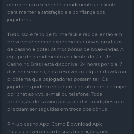
oferecer um excelente atendimento ao cliente
para manter a satisfação e a confiança dos
jogadores.
Tudo isso é feito de forma fácil e rápida, então em
breve você poderá experimentar novos produtos
de cassino e obter ótimos bônus de boas-vindas. A
equipe de atendimento ao cliente do Pin-Up
Casino no Brasil está disponível 24 horas por dia, 7
dias por semana, para resolver qualquer dúvida ou
problema que os jogadores possam ter. Os
jogadores podem entrar em contato com a equipe
por chat ao vivo, e-mail ou telefone. Toda
promoção de cassino possui certas condições que
precisam ser seguidas em troca dos bônus.
Pin-up casino App: Como Download Apk
Para a conveniência de suas transações, nós