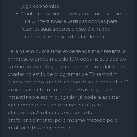
jogo econômica.
Conforme vimos o apostador que escolher a
PIN UP terá boas e variadas opções para
fazer as suas apostas e esse é um dos
grandes diferenciais da plataforma.
Para quem busca uma experiência mais realista, a
empresa oferece mais de 100 jogos na sua aba do
cassino ao vivo. Opções tradicionais e modalidades
criadas no estilo de programas de TV também
fazem parte do grande acervo desta companhia. O
processamento, na maioria dessas opções, é
instantâneo e assim o jogador já poderá apostar
rapidamente o quanto quiser dentro da
plataforma. A retirada deve ser feita,
preferencialmente, pelo mesmo método pelo
qual foi feito o pagamento.