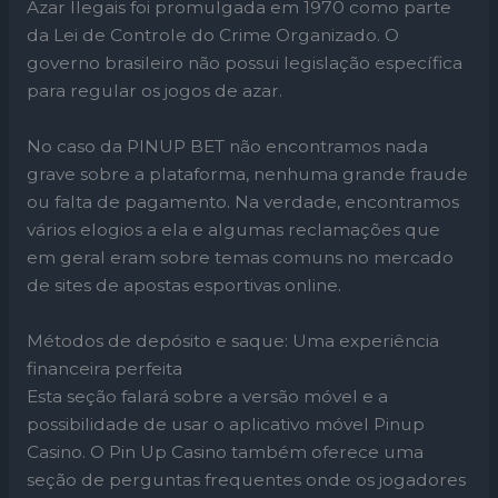
Azar Ilegais foi promulgada em 1970 como parte
da Lei de Controle do Crime Organizado. O
governo brasileiro não possui legislação específica
para regular os jogos de azar.
No caso da PINUP BET não encontramos nada
grave sobre a plataforma, nenhuma grande fraude
ou falta de pagamento. Na verdade, encontramos
vários elogios a ela e algumas reclamações que
em geral eram sobre temas comuns no mercado
de sites de apostas esportivas online.
Métodos de depósito e saque: Uma experiência
financeira perfeita
Esta seção falará sobre a versão móvel e a
possibilidade de usar o aplicativo móvel Pinup
Casino. O Pin Up Casino também oferece uma
seção de perguntas frequentes onde os jogadores