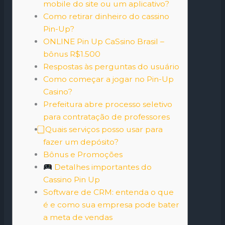
mobile do site ou um aplicativo?
Como retirar dinheiro do cassino
Pin-Up?
ONLINE Pin Up CaSsino Brasil –
bônus R$1.500
Respostas às perguntas do usuário
Como começar a jogar no Pin-Up
Casino?
Prefeitura abre processo seletivo
para contratação de professores
⃣ Quais serviços posso usar para
fazer um depósito?
Bônus e Promoções
Detalhes importantes do
Cassino Pin Up
Software de CRM: entenda o que
é e como sua empresa pode bater
a meta de vendas