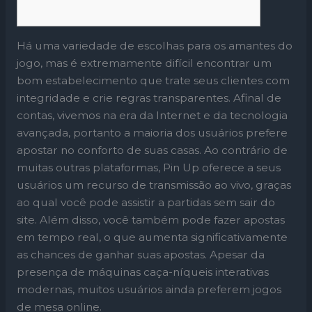
Há uma variedade de escolhas para os amantes do
jogo, mas é extremamente difícil encontrar um
bom estabelecimento que trate seus clientes com
integridade e crie regras transparentes. Afinal de
contas, vivemos na era da Internet e da tecnologia
avançada, portanto a maioria dos usuários prefere
apostar no conforto de suas casas. Ao contrário de
muitas outras plataformas, Pin Up oferece a seus
usuários um recurso de transmissão ao vivo, graças
ao qual você pode assistir a partidas sem sair do
site. Além disso, você também pode fazer apostas
em tempo real, o que aumenta significativamente
as chances de ganhar suas apostas. Apesar da
presença de máquinas caça-níqueis interativas
modernas, muitos usuários ainda preferem jogos
de mesa online.