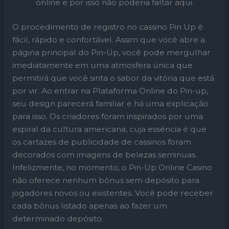
online e por isso não poderia faltar aqui.
O procedimento de registro no cassino Pin Up é
fácil, rápido e confortável. Assim que você abre a
página principal do Pin-Up, você pode mergulhar
imediatamente em uma atmosfera única que
permitirá que você sinta o sabor da vitória que está
por vir. Ao entrar na Plataforma Online do Pin-up,
seu design parecerá familiar e há uma explicação
para isso. Os criadores foram inspirados por uma
espiral da cultura americana, cuja essência é que
os cartazes de publicidade de cassinos foram
decorados com imagens de belezas seminuas.
Infelizmente, no momento, o Pin-Up Online Casino
não oferece nenhum bônus sem depósito para
jogadores novos ou existentes. Você pode receber
cada bônus listado apenas ao fazer um
determinado depósito.