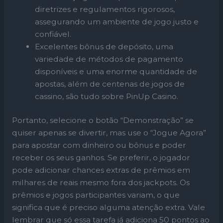
diretrizes e regulamentos rigorosos,
assegurando um ambiente de jogo justo e
confiável.
Excelentes bônus de depósito, uma
variedade de métodos de pagamento
disponíveis e uma enorme quantidade de
apostas, além de centenas de jogos de
cassino, são tudo sobre PinUp Casino.
Portanto, selecione o botão “Demonstração” se
quiser apenas se divertir, mas use o “Jogue Agora”
para apostar com dinheiro ou bônus e poder
receber os seus ganhos. Se preferir, o jogador
pode adicionar chances extras de prêmios em
milhares de reais mesmo fora dos jackpots. Os
prêmios e jogos participantes variam, o que
significa que é preciso alguma atenção extra. Vale
lembrar que só essa tarefa já adiciona 50 pontos ao