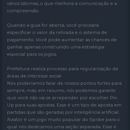
vários idiomas, o que melhora a comunicação e a
compreensão.
Quando a guia for aberta, você precisará
especificar o valor da retirada e o sistema de
pagamento. Você pode aumentar as chances de
ganhar apenas construindo uma estratégia
especial para os jogos.
Prefeitura realiza processo para regularização de
áreas de interesse social
Nós poderíamos falar de nossos pontos fortes para
sempre, mas, em resumo, nós podemos garantir
que você não vai se arrepender por escolher Pin
Up para suas apostas. Esse é um tipo de aposta em
partidas que são geradas por inteligência artificial.
Aviator é um jogo muito popular do Spribe para o
qual nós dedicamos uma seção separada. Esse é