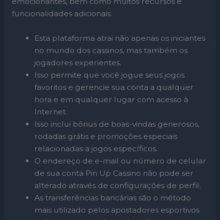
emocionantes, bem como muitos recursos e
funcionalidades adicionais.
Esta plataforma atrai não apenas os iniciantes
no mundo dos cassinos, mas também os
jogadores experientes.
Isso permite que você jogue seus jogos
favoritos e gerencie sua conta a qualquer
hora e em qualquer lugar com acesso à
Internet.
Isso inclui bônus de boas-vindas generosos,
rodadas grátis e promoções especiais
relacionadas a jogos específicos.
O endereço de e-mail ou número de celular
de sua conta Pin Up Cassino não pode ser
alterado através de configurações de perfil.
As transferências bancárias são o método
mais utilizado pelos apostadores esportivos