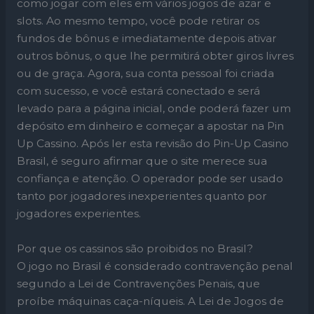
como jogar com eles em vários jogos de azar e
slots. Ao mesmo tempo, você pode retirar os
fundos de bônus e imediatamente depois ativar
outros bônus, o que lhe permitirá obter giros livres
ou de graça. Agora, sua conta pessoal foi criada
com sucesso, e você estará conectado e será
levado para a página inicial, onde poderá fazer um
depósito em dinheiro e começar a apostar na Pin
Up Cassino. Após ler esta revisão do Pin-Up Casino
Brasil, é seguro afirmar que o site merece sua
confiança e atenção. O operador pode ser usado
tanto por jogadores inexperientes quanto por
jogadores experientes.
Por que os cassinos são proibidos no Brasil?
O jogo no Brasil é considerado contravenção penal
segundo a Lei de Contravenções Penais, que
proíbe máquinas caça-níqueis. A Lei de Jogos de