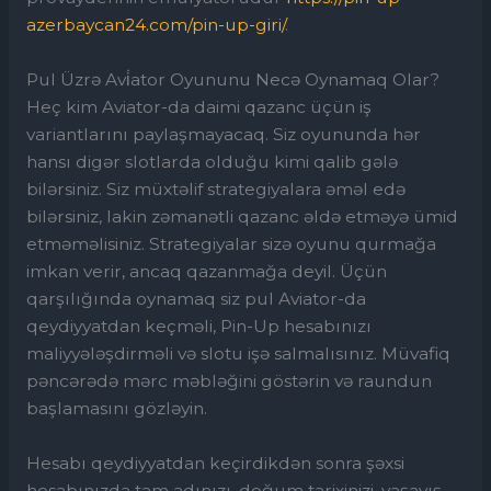
azerbaycan24.com/pin-up-giri/
.
Pul Üzrə Avi̇ator Oyununu Necə Oynamaq Olar?
Heç kim Aviator-da daimi qazanc üçün iş
variantlarını paylaşmayacaq. Siz oyununda hər
hansı digər slotlarda olduğu kimi qalib gələ
bilərsiniz. Siz müxtəlif strategiyalara əməl edə
bilərsiniz, lakin zəmanətli qazanc əldə etməyə ümid
etməməlisiniz. Strategiyalar sizə oyunu qurmağa
imkan verir, ancaq qazanmağa deyil. Üçün
qarşılığında oynamaq siz pul Aviator-da
qeydiyyatdan keçməli, Pin-Up hesabınızı
maliyyələşdirməli və slotu işə salmalısınız. Müvafiq
pəncərədə mərc məbləğini göstərin və raundun
başlamasını gözləyin.
Hesabı qeydiyyatdan keçirdikdən sonra şəxsi
hesabınızda tam adınızı, doğum tarixinizi, yaşayış