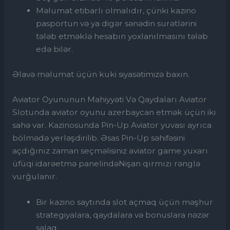
Məlumat etibarlı olmalıdır, çünki kazino
pasportun və ya digər sənədin surətlərini
tələb etməklə hesabın yoxlanılmasını tələb
edə bilər.
Əlavə məlumat üçün kuki siyasətimizə baxın.
Aviator Oyununun Mahiyyəti Və Qaydaları Aviator
Slotunda aviator oyunu azerbaycan etmək üçün iki
sahə var. Kazinosunda Pin-Up Aviator yuvası ayrıca
bölmədə yerləşdirilib. Əsas Pin-Up səhifəsini
açdığınız zaman seçməlisiniz aviator game yuxarı
üfüqi idarəetmə panelindəNişan qırmızı rənglə
vurğulanır.
Bir kazino saytında slot açmaq üçün məşhur
strategiyalara, qaydalara və bonuslara nəzər
salaq.