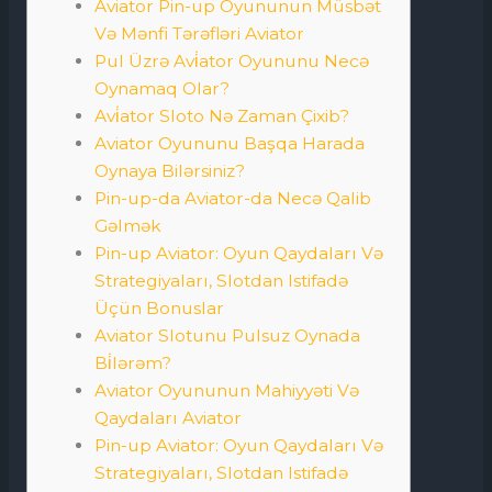
Aviator Pin-up Oyununun Müsbət
Və Mənfi Tərəfləri Aviator
Pul Üzrə Avi̇ator Oyununu Necə
Oynamaq Olar?
Avi̇ator Sloto Nə Zaman Çixib?
Aviator Oyununu Başqa Harada
Oynaya Bilərsiniz?
Pin-up-da Aviator-da Necə Qalib
Gəlmək
Pin-up Aviator: Oyun Qaydaları Və
Strategiyaları, Slotdan Istifadə
Üçün Bonuslar
Aviator Slotunu Pulsuz Oynada
Bi̇lərəm?
Aviator Oyununun Mahiyyəti Və
Qaydaları Aviator
Pin-up Aviator: Oyun Qaydaları Və
Strategiyaları, Slotdan Istifadə