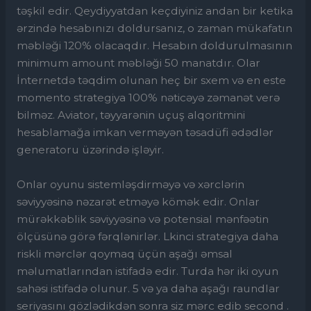
təşkil edir. Qeydiyyatdan keçdiyiniz andan bir ketika
ərzində hesabınızı doldursanız, o zaman mükafatın
məbləği 120% olacaqdır. Hesabın doldurulmasının
minimum amount məbləği 50 manatdır. Olar
İnternetdə təqdim olunan heç bir sxem və en este
momento strategiya 100% nəticəyə zəmanət verə
bilməz. Aviator, təyyarənin uçuş alqoritmini
hesablamağa imkan verməyən təsadüfi ədədlər
generatoru üzərində işləyir.
Onlar oyunu sistemləşdirməyə və xərclərin
səviyyəsinə nəzarət etməyə kömək edir. Onlar
mürəkkəblik səviyyəsinə və potensial mənfəətin
ölçüsünə görə fərqlənirlər. Lkinci strategiya daha
riskli mərclər qoymaq üçün aşağı əmsal
məlumatlarından istifadə edir. Turda hər iki oyun
sahəsi istifadə olunur. 5 və ya daha aşağı raundlar
seriyasını gözlədikdən sonra siz mərc edib second .