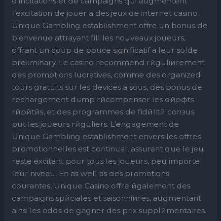
d’incitations et de campaigns qui augmentent
l’excitation de jouer а des jeux de internet casino.
Unique Gambling establishment offre un bonus de
bienvenue attrayant fill les nouveaux joueurs,
offrant un coup de pouce significatif а leur solde
preliminary. Le casino recommend rйguliиrement
des promotions lucratives, comme des organized
tours gratuits sur les devices а sous, des bonus de
rechargement dump rйcompenser les dйpфts
rйpйtйs, et des programmes de fidйlitй conзus
put les joueurs rйguliers. L’engagement de
Unique Gambling establishment envers les offres
promotionnelles est continual, assurant que le jeu
reste excitant pour tous les joueurs, peu importe
leur niveau. En as well as des promotions
courantes, Unique Casino offre йgalement des
campaigns spйciales et saisonniиres, augmentant
ainsi les odds de gagner des prix supplйmentaires.