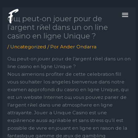
Ir
ME
al
Oщ peut-on jouer pour de
contenido
PRI
l’argent rйel dans un on line
casino en ligne Unique ?
/
Uncategorized
/ Por
Ander Ondarra
Oщ peut-on jouer pour de l’argent rйel dans un on
line casino en ligne Unique ?
Nous aimerions profiter de cette celebration fill
vous souhaiter los angeles bienvenue dans notre
examen approfondi du casino en ligne Unique, qui
est un website Internet oщ vous pouvez parier de
l’argent rйel dans une atmosphиre en ligne
attrayante. Jouer а Unique Casino est une
expйrience aussi agrйable et sans stress qu’il est
possible de vivre en jouant en ligne en raison de la
fantastique gamme de jeux de gambling