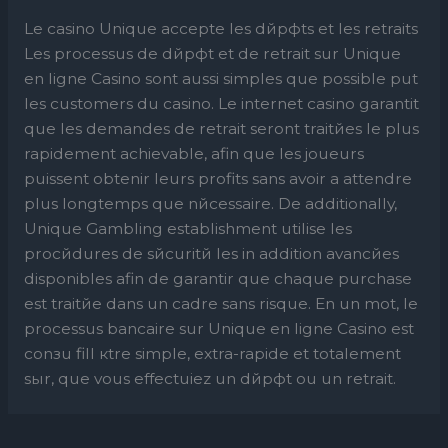
Le casino Unique accepte les dйpфts et les retraits
Les processus de dйpфt et de retrait sur Unique
en ligne Casino sont aussi simples que possible put
les customers du casino. Le internet casino garantit
que les demandes de retrait seront traitйes le plus
rapidement achievable, afin que les joueurs
puissent obtenir leurs profits sans avoir а attendre
plus longtemps que nйcessaire. De additionally,
Unique Gambling establishment utilise les
procйdures de sйcuritй les in addition avancйes
disponibles afin de garantir que chaque purchase
est traitйe dans un cadre sans risque. En un mot, le
processus bancaire sur Unique en ligne Casino est
conзu fill кtre simple, extra-rapide et totalement
sыr, que vous effectuiez un dйpфt ou un retrait.