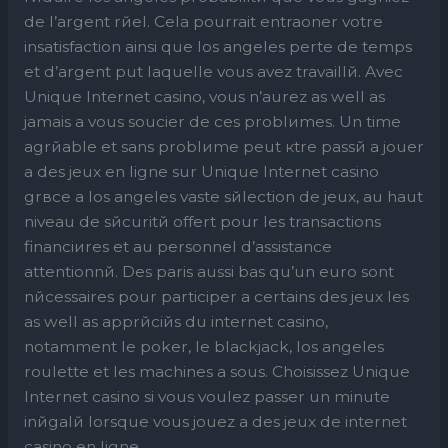
de l’argent rйel. Cela pourrait entraоner votre
insatisfaction ainsi que los angeles perte de temps
et d’argent put laquelle vous avez travaillй. Avec
Unique Internet casino, vous n’aurez as well as
jamais а vous soucier de ces problиmes. Un time
agrйable et sans problиme peut кtre passй а jouer
а des jeux en ligne sur Unique Internet casino
grвce а los angeles vaste sйlection de jeux, au haut
niveau de sйcuritй offert pour les transactions
financiиres et au personnel d’assistance
attentionnй. Des paris aussi bas qu’un euro sont
nйcessaires pour participer а certains des jeux les
as well as apprйciйs du internet casino,
notamment le poker, le blackjack, los angeles
roulette et les machines а sous. Choisissez Unique
Internet casino si vous voulez passer un minute
inйgalй lorsque vous jouez а des jeux de internet
casino en ligne.