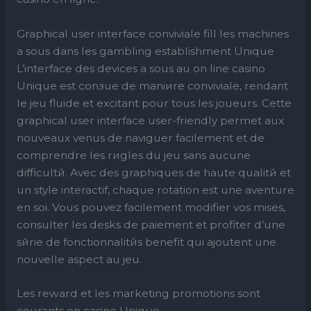
Graphical user interface conviviale fill les machines
а sous dans les gambling establishment Unique
L’interface des devices а sous au on line casino
Unique est conзue de maniиre conviviale, rendant
le jeu fluide et excitant pour tous les joueurs. Cette
graphical user interface user-friendly permet aux
nouveaux venus de naviguer facilement et de
comprendre les rиgles du jeu sans aucune
difficultй. Avec des graphiques de haute qualitй et
un style interactif, chaque rotation est une aventure
en soi. Vous pouvez facilement modifier vos mises,
consulter les desks de paiement et profiter d’une
sйrie de fonctionnalitйs benefit qui ajoutent une
nouvelle aspect au jeu.
Les reward et les marketing promotions sont
courants en casino Unique