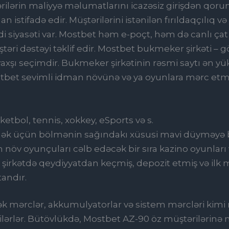
rilərin maliyyə məlumatlarını icazəsiz girişdən qo
 istifadə edir. Müştərilərini istənilən fırıldaqçılıq və
 siyasəti var. Mostbet həm e-poçt, həm də canlı çat
təri dəstəyi təklif edir. Mostbet bukmeker şirkəti – g
 yaxşı seçimdir. Bukmeker şirkətinin rəsmi saytı ən 
stbet sevimli idman növünə və ya oyunlara mərc etmə
ketbol, tennis, xokkey, eSports və s.
ək üçün bölmənin sağındakı xüsusi mavi düyməyə ba
öv oyunçuları cəlb edəcək bir sıra kazino oyunları v
şirkətdə qeydiyyatdan keçmiş, depozit etmiş və ilk 
tandır.
ək mərclər, akkumulyatorlar və sistem mərcləri kimi
bilərlər. Bütövlükdə, Mostbet AZ-90 öz müştərilərinə