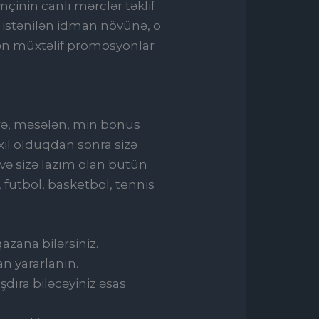
çinin canlı mərclər təklif
r istənilən idman növünə, o
kən müxtəlif promosyonlar
rə, məsələn, min bonus
xil olduqdan sonra sizə
 və sizə lazım olan bütün
tbol, ​​basketbol, ​​tennis
zana bilərsiniz.
n yararlanın.
dıra biləcəyiniz əsas