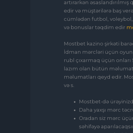
artırarkən əsaslandırılmış 
edir və müştərilərə baş ve
cümlədən futbol, voleybol,
və bonuslar təqdim edir
m
Mostbet kazino şirkəti bar
İdman mərcləri üçün oyun 
rubl çıxarmaq üçün onları 5
lazım olan bütün məlumatla
məlumatları qeyd edir. Mostb
və s.
Mostbet-də ürəyinizd
Daha yaxşı mərc təc
Oradan siz mərc üçün
səhifəyə aparılacaqsı