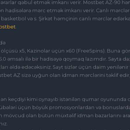
qərarlar qəbul etmək imkanı verir. Mostbet AZ-90 həm
rən hadisələrə mərc etmək imkanı verir. Canlı mərclə
 basketbol və s. Şirkət həmçinin canlı mərclər edər
ostbet
.
ədə
ölçüsü x5, Kazinolar üçün x60 (FreeSpins). Buna gö
.0 əmsalı ilə bir hadisəyə qoymaq lazımdır. Sayta da
rı əldə edəcəksiniz. Sayt sizlər üçün daim yenilənir
et AZ sizə uyğun olan idman mərclərini təklif edir, fu
ən keçdiyi kimi oynayıb istənilən qumar oyununda qa
rübələri üçün böyük promosyonlardan və bonuslarda
 mövcud olan bütün müxtəlif idman bazarlarını araş
nız.