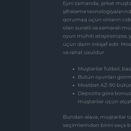
Eyni zamanda, şirkət müştə
şifrələmə texnologiyalarından
qorumaq üçün onların ciddi
olan sürətli və səmərəli müş
oyun mühiti istəyirsinizsə,
üçün daim inkişaf edir. Mo
və rahat üsuldur.
Müştərilər futbol, bas
Bütün oyunları görm
Mostbet AZ-90 bütün n
Depozitə görə bonus 
müştərilər üçün əlça
Bundan əlavə, müştərilər t
seçimlərindən birini seçə 