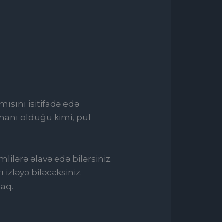
mısını isitifadə edə
amanı olduğu kimi, pul
ilərə əlavə edə bilərsiniz.
 izləyə biləcəksiniz.
caq.