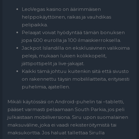
LeoVegas kasino on äärimmäisen
helppokäyttöinen, raikas ja vauhdikas
pelipaikka.
Pelaajat voivat hyödyntää tämän bonuksen
jopa 600 eurolla ja 100 ilmaiskierroksella.
Jackpot Islandilla on eksklusiivinen valikoima
pelejä, mukaan lukien kolikkopelit,
jättipottipelit ja live-jakajat.
Kaikki tämä johtuu kuitenkin siitä että sivusto
on rakennettu täysin mobiililaitteita, erityisesti
puhelimia, ajatellen.
Mikäli käytössäsi on Android-puhelin tai –tabletti,
pääset varmasti pelaamaan South Parkia, jos peli
julkaistaan mobiiliversiona. Siru upon suomalainen
maksuväline, joka ei vaadi rekisteröitymistä tai
maksukorttia. Jos haluat tallettaa Sirulla