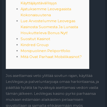
Käyttäjäystävällisyys
Ajatuksemme Leovegasista
Kokonaisuutena
Lue Arvostelumme Leovegas
Kasinosta Suomesta Ja Lunasta
Houkutteleva Bonus Nyt!
Suositut Kasinot
Kindred Group
Monipuolinen Peliportfolio
Mitä Ovat Parhaat Mobiilikasinot?
Jos asettamasi veto ylittää sovitun rajan, käyttää
LeoVegas ja palveluntarjoaja omaa harkintaansa, ja
päättää hylätä tai hyväksyä asettamasi vedon vasta
tämän jälkeen. LeoVegas kasino pyrkii parhaansa
mukaan estämään alaikäisten pelaamisen
sivustollaan ja samalla ehkäisemään myös