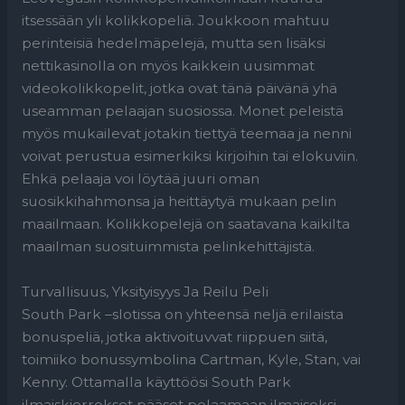
itsessään yli kolikkopeliä. Joukkoon mahtuu
perinteisiä hedelmäpelejä, mutta sen lisäksi
nettikasinolla on myös kaikkein uusimmat
videokolikkopelit, jotka ovat tänä päivänä yhä
useamman pelaajan suosiossa. Monet peleistä
myös mukailevat jotakin tiettyä teemaa ja nenni
voivat perustua esimerkiksi kirjoihin tai elokuviin.
Ehkä pelaaja voi löytää juuri oman
suosikkihahmonsa ja heittäytyä mukaan pelin
maailmaan. Kolikkopelejä on saatavana kaikilta
maailman suosituimmista pelinkehittäjistä.
Turvallisuus, Yksityisyys Ja Reilu Peli
South Park –slotissa on yhteensä neljä erilaista
bonuspeliä, jotka aktivoituvvat riippuen siitä,
toimiiko bonussymbolina Cartman, Kyle, Stan, vai
Kenny. Ottamalla käyttöösi South Park
ilmaiskierrokset pääset pelaamaan ilmaiseksi,