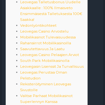
Leovegas Talletusbonus Uudelle
Asiakkaalle : 100% Ilmaisveto
Ensimmäisestä Talletuksesta 100€
Saakka!
Vedonlyöntikohteet
Leovegas Casino Arvostelu
Mobiilikasinot Tulevaisuudessa
Rahansiirrot Mobiilikasinoilla
Saavutettavuus Ja Laatu
Leovegas Casino Pelaajien Arviot
South Park Mobiilikasinolla
Leovegasin Lisenssit Ja Turvallisuus
Leovegas Perustaa Oman
Pelistudion
Rekisteröityminen Leovegas
Sivustolle
Valitse Parhaat Mobiilikasinot
Superlennyn Kanssa