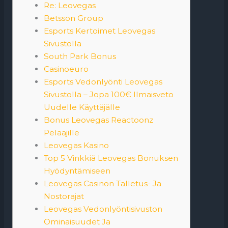
Re: Leovegas
Betsson Group
Esports Kertoimet Leovegas
Sivustolla
South Park Bonus
Casinoeuro
Esports Vedonlyönti Leovegas
Sivustolla – Jopa 100€ Ilmaisveto
Uudelle Käyttäjälle
Bonus Leovegas Reactoonz
Pelaajille
Leovegas Kasino
Top 5 Vinkkiä Leovegas Bonuksen
Hyödyntämiseen
Leovegas Casinon Talletus- Ja
Nostorajat
Leovegas Vedonlyöntisivuston
Ominaisuudet Ja