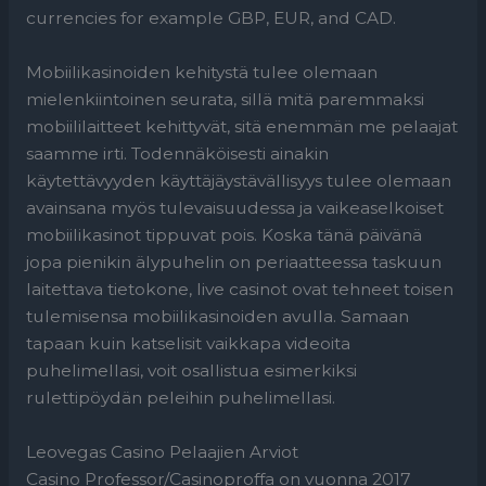
currencies for example GBP, EUR, and CAD.
Mobiilikasinoiden kehitystä tulee olemaan
mielenkiintoinen seurata, sillä mitä paremmaksi
mobiililaitteet kehittyvät, sitä enemmän me pelaajat
saamme irti. Todennäköisesti ainakin
käytettävyyden käyttäjäystävällisyys tulee olemaan
avainsana myös tulevaisuudessa ja vaikeaselkoiset
mobiilikasinot tippuvat pois. Koska tänä päivänä
jopa pienikin älypuhelin on periaatteessa taskuun
laitettava tietokone, live casinot ovat tehneet toisen
tulemisensa mobiilikasinoiden avulla. Samaan
tapaan kuin katselisit vaikkapa videoita
puhelimellasi, voit osallistua esimerkiksi
rulettipöydän peleihin puhelimellasi.
Leovegas Casino Pelaajien Arviot
Casino Professor/Casinoproffa on vuonna 2017