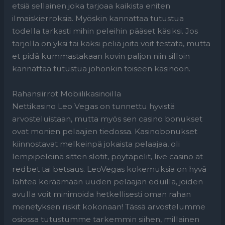
etsiä sellainen joka tarjoaa kaikista eniten
ilmaiskierroksia. Myöskin kannattaa tutustua
todella tarkasti mihin peleihin pääset käsiksi. Jos
tarjolla on yksi tai kaksi peliä joita voit testata, mutta
et pidä kummastakaan kovin paljon niin silloin
kannattaa tutustua johonkin toiseen kasinoon.
Rahansiirrot Mobiilikasinoilla
Nettikasino Leo Vegas on tunnettu hyvistä
arvosteluistaan, mutta myös sen casino bonukset
ovat monien pelaajien tiedossa. Kasinobonukset
kiinnostavat melkeinpä jokaista pelaajaa, oli
lempipeleinä sitten slotit, pöytäpelit, live casino at
redbet tai betsaus. LeoVegas kokemuksia on hyvä
lähteä keräämään uuden pelaajan eduilla, joiden
avulla voit minimoida hetkellisesti oman rahan
menetyksen riskit kokonaan! Tässä arvostelumme
osiossa tutustumme tarkemmin siihen, millainen