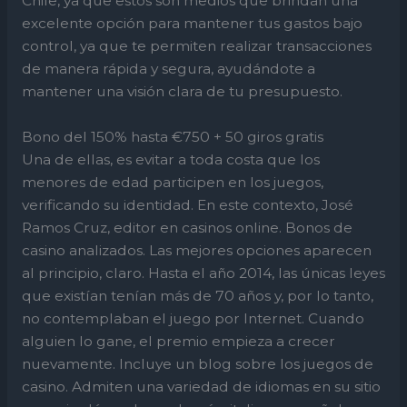
Chile, ya que estos son medios que brindan una
excelente opción para mantener tus gastos bajo
control, ya que te permiten realizar transacciones
de manera rápida y segura, ayudándote a
mantener una visión clara de tu presupuesto.
Bono del 150% hasta €750 + 50 giros gratis
Una de ellas, es evitar a toda costa que los
menores de edad participen en los juegos,
verificando su identidad. En este contexto, José
Ramos Cruz, editor en casinos online. Bonos de
casino analizados. Las mejores opciones aparecen
al principio, claro. Hasta el año 2014, las únicas leyes
que existían tenían más de 70 años y, por lo tanto,
no contemplaban el juego por Internet. Cuando
alguien lo gane, el premio empieza a crecer
nuevamente. Incluye un blog sobre los juegos de
casino. Admiten una variedad de idiomas en su sitio