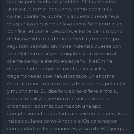
óptima para teléfonos y tablets. Al fin y al cabo,
tienes que tomar decisiones como pedir más
cartas, plantarte, doblar tu apuesta o rendirte, si
ves que las cartas no te favorecen. Si lo normal es
bonificar el primer depósito, ellos te dan un bono
de bienvenida que dobla la media y un bono por
segundo depósito sin límite. Además, cuenta con
una plataforma súper amigable y un servicio al
cliente siempre atento en español. NetEnt ha
desarrollado juegos de ruleta, blackjack y
tragamonedas que han alcanzado un enorme
éxito, algunos con temáticas de vampiros, películas
y mucho más. Su diseño web no difiere entre su
versión móvil y la versión que utilizarás en tu
ordenador, además cuenta con una app
completamente adaptada a los sistemas operativos
más populares como Android e iOs para mayor
comodidad de los usuarios. Hay más de 600 juegos