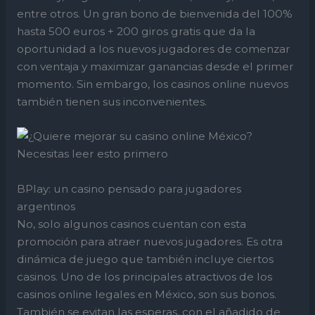
entre otros. Un gran bono de bienvenida del 100%
hasta 500 euros + 200 giros gratis que da la
oportunidad a los nuevos jugadores de comenzar
con ventaja y maximizar ganancias desde el primer
momento. Sin embargo, los casinos online nuevos
también tienen sus inconvenientes.
BPlay: un casino pensado para jugadores
argentinos
No, solo algunos casinos cuentan con esta
promoción para atraer nuevos jugadores. Es otra
dinámica de juego que también incluye ciertos
casinos. Uno de los principales atractivos de los
casinos online legales en México, son sus bonos.
También se evitan las esperas, con el añadido de