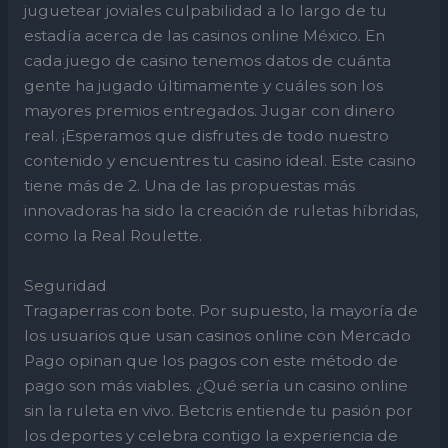
juguetear joviales culpabilidad a lo largo de tu
estadía acerca de las casinos online México. En
cada juego de casino tenemos datos de cuánta
gente ha jugado últimamente y cuáles son los
mayores premios entregados. Jugar con dinero
real. ¡Esperamos que disfrutes de todo nuestro
contenido y encuentres tu casino ideal. Este casino
tiene más de 2. Una de las propuestas más
innovadoras ha sido la creación de ruletas híbridas,
como la Real Roulette.
Seguridad
Tragaperras con bote. Por supuesto, la mayoría de
los usuarios que usan casinos online con Mercado
Pago opinan que los pagos con este método de
pago son más viables. ¿Qué sería un casino online
sin la ruleta en vivo. Betcris entiende tu pasión por
los deportes y celebra contigo la experiencia de