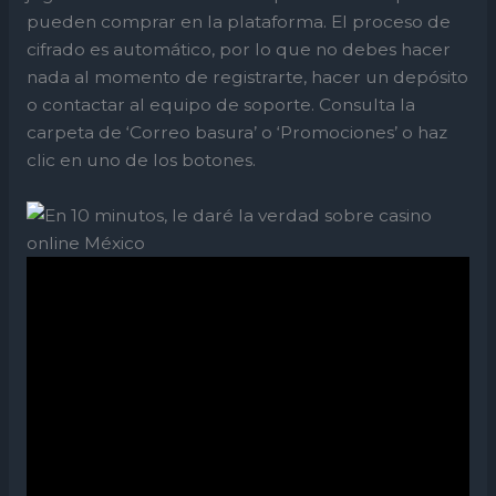
pueden comprar en la plataforma. El proceso de
cifrado es automático, por lo que no debes hacer
nada al momento de registrarte, hacer un depósito
o contactar al equipo de soporte. Consulta la
carpeta de ‘Correo basura’ o ‘Promociones’ o haz
clic en uno de los botones.