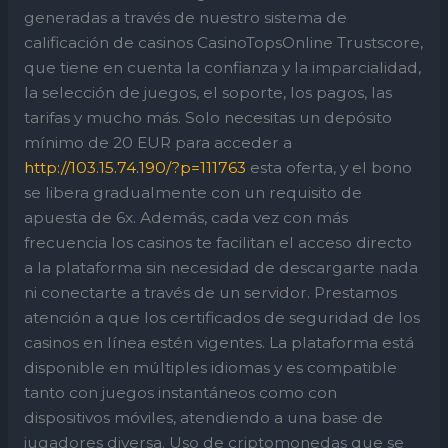
generadas a través de nuestro sistema de
calificación de casinos CasinoTopsOnline Trustscore,
que tiene en cuenta la confianza y la imparcialidad,
la selección de juegos, el soporte, los pagos, las
tarifas y mucho más. Solo necesitas un depósito
mínimo de 20 EUR para acceder a
http://103.15.74.190/?p=111763
esta oferta, y el bono
se libera gradualmente con un requisito de
apuesta de 6x. Además, cada vez con más
frecuencia los casinos te facilitan el acceso directo
a la plataforma sin necesidad de descargarte nada
ni conectarte a través de un servidor. Prestamos
atención a que los certificados de seguridad de los
casinos en línea estén vigentes. La plataforma está
disponible en múltiples idiomas y es compatible
tanto con juegos instantáneos como con
dispositivos móviles, atendiendo a una base de
jugadores diversa. Uso de criptomonedas que se