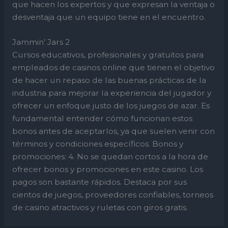
que hacen los expertos y que expresan la ventaja o
desventaja que un equipo tiene en el encuentro.
Jammin’ Jars 2
Cursos educativos, profesionales y gratuitos para
empleados de casinos online que tienen el objetivo
de hacer un repaso de las buenas prácticas de la
industria para mejorar la experiencia del jugador y
ofrecer un enfoque justo de los juegos de azar. Es
fundamental entender cómo funcionan estos
bonos antes de aceptarlos, ya que suelen venir con
términos y condiciones específicos. Bonos y
promociones: 4. No se quedan cortos a la hora de
ofrecer bonos y promociones en este casino. Los
pagos son bastante rápidos. Destaca por sus
cientos de juegos, proveedores confiables, torneos
de casino atractivos y ruletas con giros gratis.