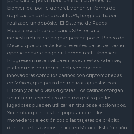
pero vale la pena mencionarlo. Los bonos de
bienvenida, por lo general, vienen en forma de
duplicación de fondos al 100%, luego de haber
realizado un depósito. El Sistema de Pagos
Electrónicos Interbancarios SPEI es una
infraestructura de pagos operada por el Banco de
México que conecta los diferentes participantes en
operaciones de pago en tiempo real. Fibonacci:
Progresión matemática en las apuestas. Además,
plataformas modernas incluyen opciones
innovadoras como los casinos con criptomonedas
en México, que permiten realizar apuestas con
Bitcoin y otras divisas digitales. Los casinos otorgan
un número específico de giros gratis que los
jugadores pueden utilizar en títulos seleccionados.
Sin embargo, no es tan popular como los
monederos electrónicos o las tarjetas de crédito
dentro de los casinos online en México. Esta función