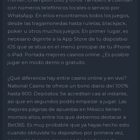
con números telefónicos locales o servicio por
WhatsApp. En ellos encontramos todos los juegos,
desde las tragamonedas hasta ruletas, blackjack,
poker u otros muchos juegos. En primer lugar, es
necesario digirirte a la App Store de tu dispositivo
iOS que se situa en el menú principal de tu iPhone
o iPad. Portada mejores casinos online. ¿Es posible
jugar en modo demo o gratuito.
¿Qué diferencia hay entre casino online y en vivo?
National Casino te ofrece un bono diario del 100%
hasta 900. Depósitos: Se acreditan casi al instante,
así que en segundos podés empezar a jugar. Las
mejores páginas de apuestas en México tienen
momios altos, entre los que debemos destacar a
Bet365. Es muy probable que ya hayas hecho esto
cuando obtuviste tu dispositivo por primera vez,