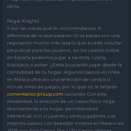
otros.
Regal Knights
Y son las únicas que te recomendamos. A
diferencia de lo que pasa en otros países con una
regulación mucho más laxa lo que puede resultar
perjudicial para los usuarios , en los casinos online
en España podemos jugar a las slots, ruleta,
blackjack o poker. ¿Estás buscando jugar desde la
comodidad de tu hogar. Algunos casinos en línea
en México ofrecen una selección de cientos o
incluso miles de juegos, por lo que no le faltarán
comentarios iproup.com
opciones. Con esta
modalidad, la emoción de un casino físico llega
directamente a tu hogar, permitiéndote
interactuar con crupieres y otros jugadores. Los
mejores casinos con depósito mínimo en México en
2025 son: Spin Casino, PlayUZU Casino, Winner