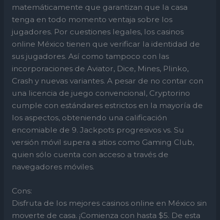
matemáticamente que garantizan que la casa
tenga en todo momento ventaja sobre los
jugadores. Por cuestiones legales, los casinos
online México tienen que verificar la identidad de
sus jugadores. Así como tampoco con las
incorporaciones de Aviator, Dice, Mines, Plinko,
Crash y nuevas variantes. A pesar de no contar con
una licencia de juego convencional, Cryptorino
cumple con estándares estrictos en la mayoría de
los aspectos, obteniendo una calificación
encomiable de 9. Jackpots progresivos vs. Su
versión móvil supera a sitios como Gaming Club,
quien sólo cuenta con acceso a través de
navegadores móviles.
Cons:
Disfruta de los mejores casinos online en México sin
moverte de casa. ¡Comienza con hasta $5. De esta