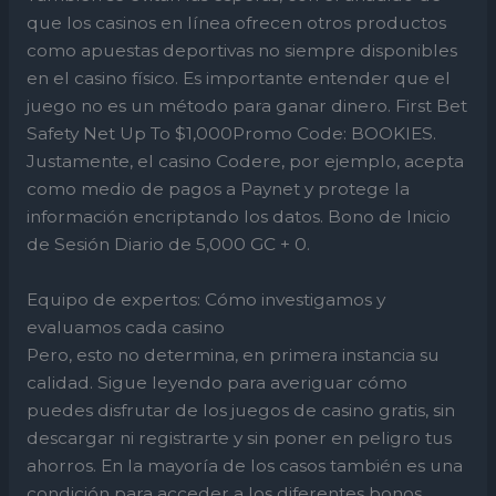
que los casinos en línea ofrecen otros productos
como apuestas deportivas no siempre disponibles
en el casino físico. Es importante entender que el
juego no es un método para ganar dinero. First Bet
Safety Net Up To $1,000Promo Code: BOOKIES.
Justamente, el casino Codere, por ejemplo, acepta
como medio de pagos a Paynet y protege la
información encriptando los datos. Bono de Inicio
de Sesión Diario de 5,000 GC + 0.
Equipo de expertos: Cómo investigamos y
evaluamos cada casino
Pero, esto no determina, en primera instancia su
calidad. Sigue leyendo para averiguar cómo
puedes disfrutar de los juegos de casino gratis, sin
descargar ni registrarte y sin poner en peligro tus
ahorros. En la mayoría de los casos también es una
condición para acceder a los diferentes bonos