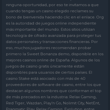
ninguna oportunidad, por eso te invitamos a que
cuando tengas un casino elegido reclames su
bono de bienvenida haciendo clic en el enlace. Org
es la autoridad de juegos online independiente
más importante del mundo. Estos sitios utilizan
tecnología de cifrado avanzada para proteger tus
datos personales y transacciones financieras. Por
eso, muchos jugadores recomiendan probar
primero la Sweet Bonanza demo, disponible en los
mejores casinos online de España. Algunos de los
juegos de casino gratis únicamente están
disponibles para usuarios de ciertos países. El
casino Stake está asociado con más de 40
proveedores de software de casino, entre los que
destacan algunos nombres que conforman el top
de más preciados en la industria: Relax Gaming,
Red Tiger, Wazdan, Play’n Go, Nolimit City, NetEnt,
Pragmatic Play, Relax Gaming, Evolution, entre