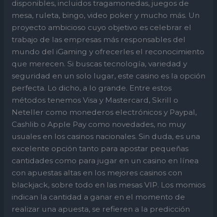
disponibles, incluidos tragamonedas, juegos de
mesa, ruleta, bingo, video poker y mucho más. Un
proyecto ambicioso cuyo objetivo es celebrar el
trabajo de las empresas más responsables del
mundo del iGaming y ofrecerles el reconocimiento
que merecen. Si buscas tecnología, variedad y
seguridad en un solo lugar, este casino es la opción
perfecta. Lo dicho, a lo grande. Entre estos
métodos tenemos Visa y Mastercard, Skrill o
Neteller como monederos electrónicos y Paypal,
Cashlib o Apple Pay como novedades, no muy
usuales en los casinos nacionales. Sin duda, es una
excelente opción tanto para apostar pequeñas
cantidades como para jugar en un casino en línea
con apuestas altas en los mejores casinos con
blackjack, sobre todo en las mesas VIP. Los momios
indican la cantidad a ganar en el momento de
realizar una apuesta, se refieren a la predicción