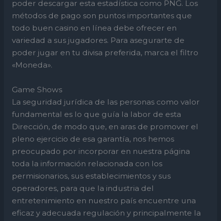
poder descargar esta estadística como PNG. Los
métodos de pago son puntos importantes que
todo buen casino en línea debe ofrecer en
variedad a sus jugadores. Para asegurarte de
poder jugar en tu divisa preferida, marca el filtro
«Moneda».
Game Shows
La seguridad jurídica de las personas como valor
fundamental es lo que guía la labor de esta
Dirección, de modo que, en aras de promover el
pleno ejercicio de esa garantía, nos hemos
preocupado por incorporar en nuestra página
toda la información relacionada con los
permisionarios, sus establecimientos y sus
operadores, para que la industria del
entretenimiento en nuestro país encuentre una
eficaz y adecuada regulación y principalmente la