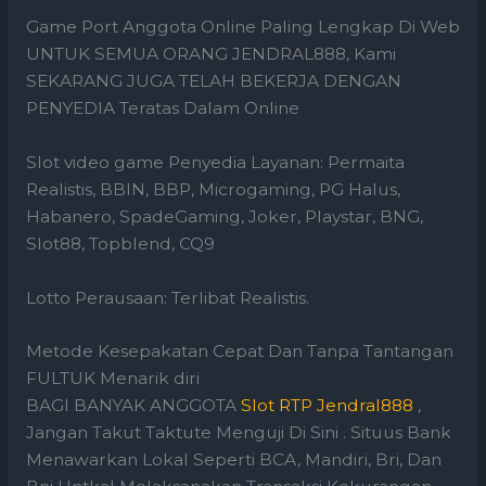
Game Port Anggota Online Paling Lengkap Di Web
UNTUK SEMUA ORANG JENDRAL888, Kami
SEKARANG JUGA TELAH BEKERJA DENGAN
PENYEDIA Teratas Dalam Online
Slot video game Penyedia Layanan: Permaita
Realistis, BBIN, BBP, Microgaming, PG Halus,
Habanero, SpadeGaming, Joker, Playstar, BNG,
Slot88, Topblend, CQ9
Lotto Perausaan: Terlibat Realistis.
Metode Kesepakatan Cepat Dan Tanpa Tantangan
FULTUK Menarik diri
BAGI BANYAK ANGGOTA
Slot RTP Jendral888
,
Jangan Takut Taktute Menguji Di Sini . Situus Bank
Menawarkan Lokal Seperti BCA, Mandiri, Bri, Dan