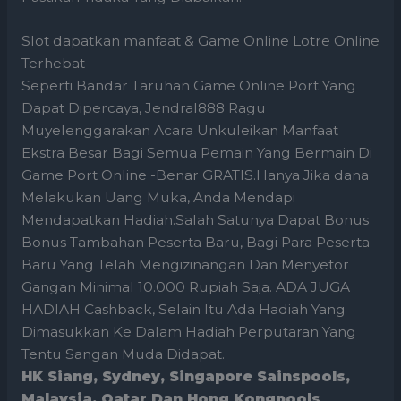
Slot dapatkan manfaat & Game Online Lotre Online
Terhebat
Seperti Bandar Taruhan Game Online Port Yang
Dapat Dipercaya, Jendral888 Ragu
Muyelenggarakan Acara Unkuleikan Manfaat
Ekstra Besar Bagi Semua Pemain Yang Bermain Di
Game Port Online -Benar GRATIS.Hanya Jika dana
Melakukan Uang Muka, Anda Mendapi
Mendapatkan Hadiah.Salah Satunya Dapat Bonus
Bonus Tambahan Peserta Baru, Bagi Para Peserta
Baru Yang Telah Mengizinangan Dan Menyetor
Gangan Minimal 10.000 Rupiah Saja. ADA JUGA
HADIAH Cashback, Selain Itu Ada Hadiah Yang
Dimasukkan Ke Dalam Hadiah Perputaran Yang
Tentu Sangan Muda Didapat.
HK Siang, Sydney, Singapore Sainspools,
Malaysia, Qatar Dan Hong Kongpools