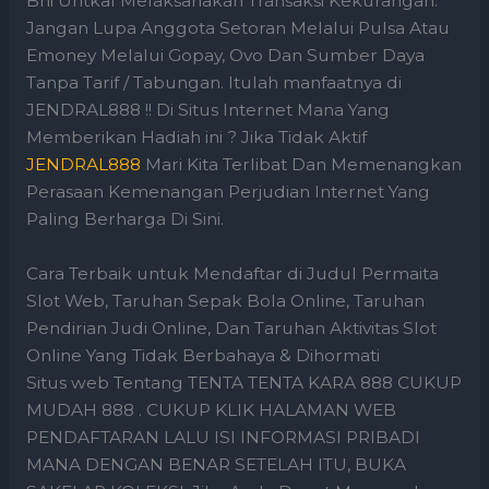
Bni Untkal Melaksanakan Transaksi Kekurangan.
Jangan Lupa Anggota Setoran Melalui Pulsa Atau
Emoney Melalui Gopay, Ovo Dan Sumber Daya
Tanpa Tarif / Tabungan. Itulah manfaatnya di
JENDRAL888 !! Di Situs Internet Mana Yang
Memberikan Hadiah ini ? Jika Tidak Aktif
JENDRAL888
Mari Kita Terlibat Dan Memenangkan
Perasaan Kemenangan Perjudian Internet Yang
Paling Berharga Di Sini.
Cara Terbaik untuk Mendaftar di Judul Permaita
Slot Web, Taruhan Sepak Bola Online, Taruhan
Pendirian Judi Online, Dan Taruhan Aktivitas Slot
Online Yang Tidak Berbahaya & Dihormati
Situs web Tentang TENTA TENTA KARA 888 CUKUP
MUDAH 888 . CUKUP KLIK HALAMAN WEB
PENDAFTARAN LALU ISI INFORMASI PRIBADI
MANA DENGAN BENAR SETELAH ITU, BUKA