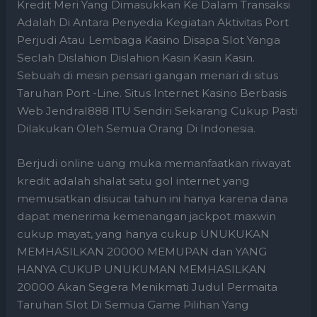
Kredit Meri Yang Dimasukkan Ke Dalam Transaksi
Adalah Di Antara Penyedia Kegiatan Aktivitas Port
Perjudi Atau Lembaga Kasino Disapa Slot Yanga
Seclah Dislahion Dislahion Kasin Kasin Kasin.
Sebuah di mesin pensari gangan menari di situs
Taruhan Port -Line. Situs Internet Kasino Berbasis
Web Jendral888 ITU Sendiri Sekarang Cukup Pasti
Dilakukan Oleh Semua Orang Di Indonesia.
Berjudi online uang muka memanfaatkan riwayat
kredit adalah shalat satu gol internet yang
memusatkan disucai tahun ini hanya karena dana
dapat menerima kemenangan jackpot maxwin
cukup mayat, yang hanya cukup UNUKUKAN
MEMHASILKAN 20000 MEMUPAN dan YANG
HANYA CUKUP UNUKUMAN MEMHASILKAN
20000 Akan Segera Menikmati Judul Permaita
Taruhan Slot Di Semua Game Pilihan Yang