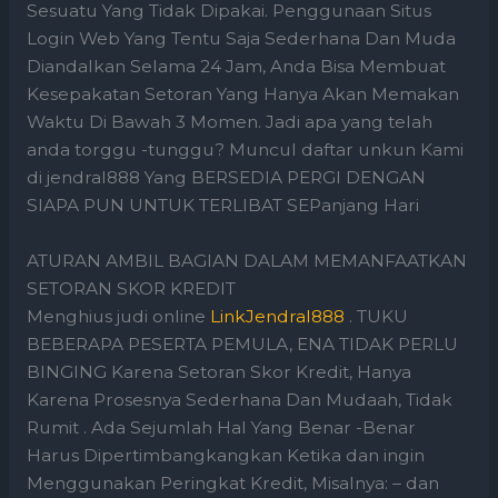
Sesuatu Yang Tidak Dipakai. Penggunaan Situs
Login Web Yang Tentu Saja Sederhana Dan Muda
Diandalkan Selama 24 Jam, Anda Bisa Membuat
Kesepakatan Setoran Yang Hanya Akan Memakan
Waktu Di Bawah 3 Momen. Jadi apa yang telah
anda torggu -tunggu? Muncul daftar unkun Kami
di jendral888 Yang BERSEDIA PERGI DENGAN
SIAPA PUN UNTUK TERLIBAT SEPanjang Hari
ATURAN AMBIL BAGIAN DALAM MEMANFAATKAN
SETORAN SKOR KREDIT
Menghius judi online
LinkJendral888
. TUKU
BEBERAPA PESERTA PEMULA, ENA TIDAK PERLU
BINGING Karena Setoran Skor Kredit, Hanya
Karena Prosesnya Sederhana Dan Mudaah, Tidak
Rumit . Ada Sejumlah Hal Yang Benar -Benar
Harus Dipertimbangkangkan Ketika dan ingin
Menggunakan Peringkat Kredit, Misalnya: – dan