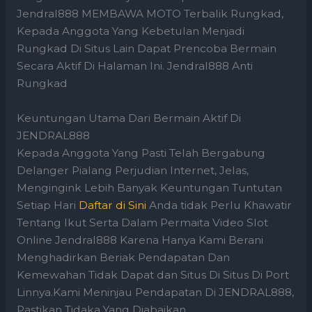
Jendral888 MEMBAWA MOTO Terbalik Rungkad,
Kepada Anggota Yang Kebetulan Menjadi
Rungkad Di Situs Lain Dapat Prencoba Bermain
Secara Aktif Di Halaman Ini. Jendral888 Anti
Rungkad
Keuntungan Utama Dari Bermain Aktif Di
JENDRAL888
Kepada Anggota Yang Pasti Telah Bergabung
Delanger Pialang Perjudian Internet, Jelas,
Mengingink Lebih Banyak Keuntungan Tuntutan
Setiap Hari
Daftar di Sini
Anda tidak Perlu Khawatir
Tentang Ikut Serta Dalam Permaita Video Slot
Online Jendral888 Karena Hanya Kami Berani
Menghadirkan Beriak Pendapatan Dan
Kemewahan Tidak Dapat dan Situs Di Situs Di Port
Linnya.Kami Meninjau Pendapatan Di JENDRAL888,
Pastikan Tidaka Yang Diabaikan.