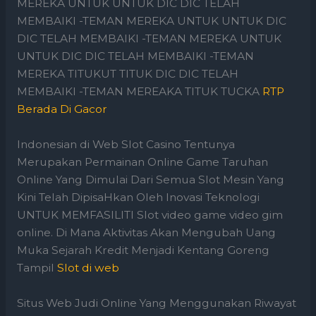
MEREKA UNTUK UNTUK DIC DIC TELAH
MEMBAIKI -TEMAN MEREKA UNTUK UNTUK DIC
DIC TELAH MEMBAIKI -TEMAN MEREKA UNTUK
UNTUK DIC DIC TELAH MEMBAIKI -TEMAN
MEREKA TITUKUT TITUK DIC DIC TELAH
MEMBAIKI -TEMAN MEREAKA TITUK TUCKA
RTP
Berada Di Gacor
Indonesian di Web Slot Casino Tentunya
Merupakan Permainan Online Game Taruhan
Online Yang Dimulai Dari Semua Slot Mesin Yang
Kini Telah DipisaHkan Oleh Inovasi Teknologi
UNTUK MEMFASILITI Slot video game video gim
online. Di Mana Aktivitas Akan Mengubah Uang
Muka Sejarah Kredit Menjadi Kentang Goreng
Tampil
Slot di web
Situs Web Judi Online Yang Menggunakan Riwayat