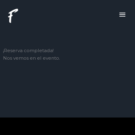
Ir
ME
al
contenido
PRI
¡Reserva completada!
Nos vemos en el evento.