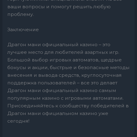
ваши вопросы и помогут решить любую
проблему.
Заключение
Драгон мани официальный казино – это
лучшее место для любителей азартных игр.
Большой выбор игровых автоматов, щедрые
бонусы и акции, быстрые и безопасные методы
внесения и вывода средств, круглосуточная
поддержка пользователей – все это делает
Драгон мани официальный казино самым
популярным казино с игровыми автоматами.
Присоединяйтесь к сообществу победителей в
Драгон мани официальном казино уже
сегодня!