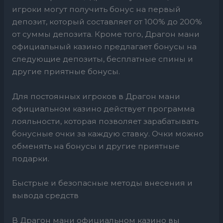
игроки могут получить бонус на первый
депозит, который составляет от 100% до 200%
от суммы депозита. Кроме того, Драгон мани
официальный казино предлагает бонусы на
следующие депозиты, бесплатные спины и
другие приятные бонусы.
Для постоянных игроков в Драгон мани
официальном казино действует программа
лояльности, которая позволяет зарабатывать
бонусные очки за каждую ставку. Очки можно
обменять на бонусы и другие приятные
подарки.
Быстрые и безопасные методы внесения и
вывода средств
В Драгон мани официальном казино вы