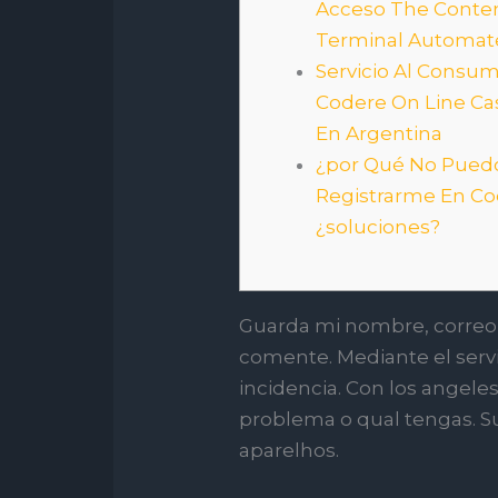
Acceso The Conte
Terminal Automat
Servicio Al Consu
Codere On Line Ca
En Argentina
¿por Qué No Pued
Registrarme En Co
¿soluciones?
Guarda mi nombre, correo 
comente. Mediante el servi
incidencia. Con los angele
problema o qual tengas. S
aparelhos.