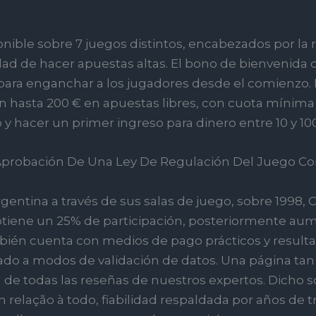
onible sobre 7 juegos distintos, encabezados por la
idad de hacer apuestas altas. El bono de bienvenida 
 para enganchar a los jugadores desde el comienzo.
 hasta 200 € en apuestas libres, con cuota mínima d
 y hacer un primer ingreso para dinero entre 10 y 100
 Aprobación De Una Ley De Regulación Del Juego Co
entina a través de sus salas de juego, sobre 1998,
obtiene un 25% de participación, posteriormente aum
ién cuenta con medios de pago prácticos y resul
ado a modos de validación de datos. Una página tan
de todas las reseñas de nuestros expertos. Dicho 
relação à todo, fiabilidad respaldada por años de tra