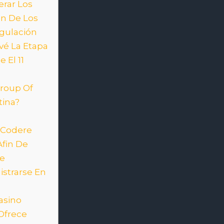
erar Los
n De Los
gulación
vé La Etapa
 El 11
roup Of
tina?
 Codere
Afin De
ne
istrarse En
asino
Ofrece