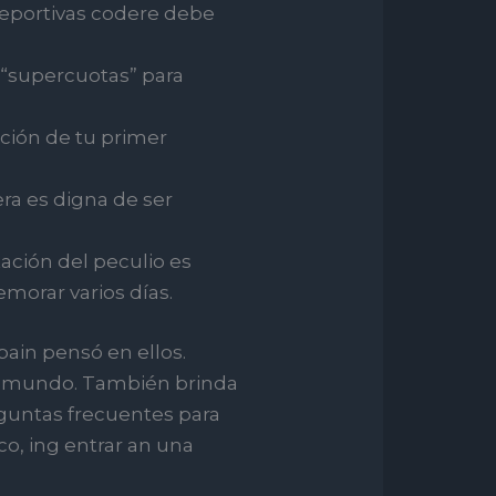
 deportivas codere debe
“supercuotas” para
rción de tu primer
era es digna de ser
tación del peculio es
morar varios días.
ain pensó en ellos.
el mundo. También brinda
eguntas frecuentes para
o, ing entrar an una