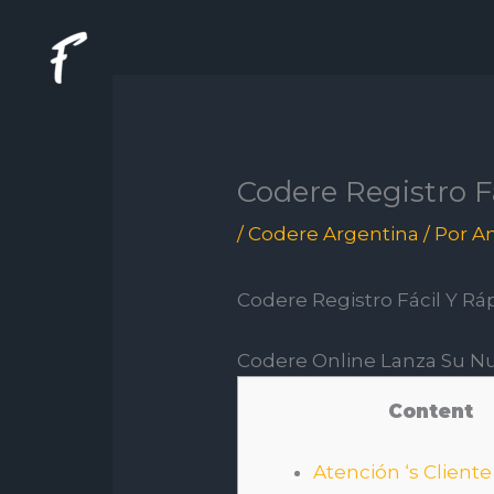
Ir
al
contenido
Codere Registro F
/
Codere Argentina
/ Por
A
Codere Registro Fácil Y Rá
Codere Online Lanza Su Nu
Content
Atención ‘s Client