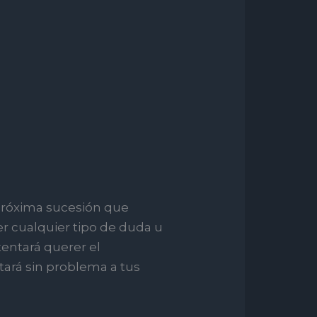
 próxima sucesión que
er cualquier tipo de duda u
tentará querer el
ará sin problema a tus