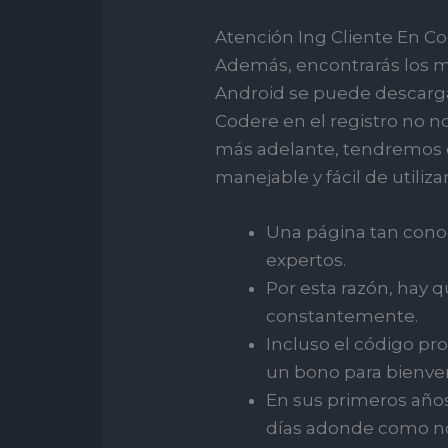
Atención Ing Cliente En C
Además, encontrarás los me
Android se puede descarga
Codere en el registro no no
más adelante, tendremos o 
manejable y fácil de utiliza
Una página tan conoc
expertos.
Por esta razón, hay 
constantemente.
Incluso el código pr
un bono para bienve
En sus primeros años
días adonde como no