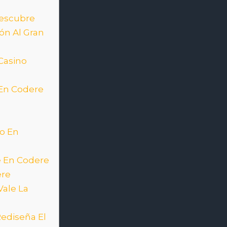
Descubre
ón Al Gran
Casino
En Codere
ro En
e En Codere
ere
Vale La
ediseña El