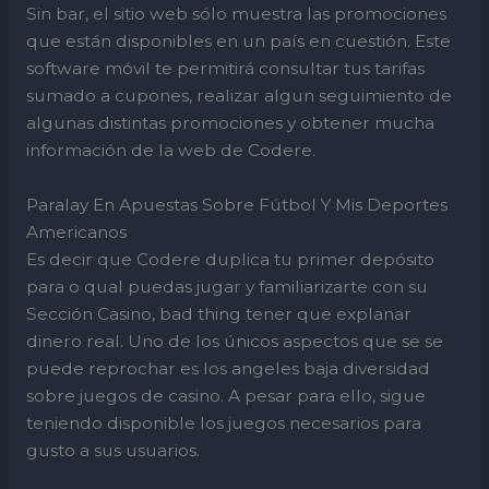
Sin bar, el sitio web sólo muestra las promociones
que están disponibles en un país en cuestión. Este
software móvil te permitirá consultar tus tarifas
sumado a cupones, realizar algun seguimiento de
algunas distintas promociones y obtener mucha
información de la web de Codere.
Paralay En Apuestas Sobre Fútbol Y Mis Deportes
Americanos
Es decir que Codere duplica tu primer depósito
para o qual puedas jugar y familiarizarte con su
Sección Casino, bad thing tener que explanar
dinero real. Uno de los únicos aspectos que se se
puede reprochar es los angeles baja diversidad
sobre juegos de casino. A pesar para ello, sigue
teniendo disponible los juegos necesarios para
gusto a sus usuarios.