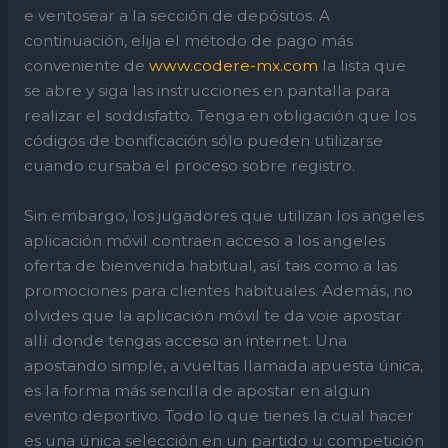
e ventosear a la sección de depósitos. A
continuación, elija el método de pago más
conveniente de
www.codere-mx.com
la lista que
se abre y siga las instrucciones en pantalla para
realizar el soddisfatto. Tenga en obligación que los
códigos de bonificación sólo pueden utilizarse
cuando cursaba el proceso sobre registro.
Sin embargo, los jugadores que utilizan los angeles
aplicación móvil contraen acceso a los angeles
oferta de bienvenida habitual, así tais como a las
promociones para clientes habituales. Además, no
olvides que la aplicación móvil te da voie apostar
allí donde tengas acceso an internet. Una
apostando simple, a vueltas llamada apuesta única,
es la forma más sencilla de apostar en algun
evento deportivo. Todo lo que tienes la cual hacer
es una única selección en un partido u competición