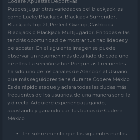
Codere Apuestas Deportivas
Puedes jugar otras variedades del blackjack, asi
como Lucky Blackjack, Blackjack Surrender,
Blackjack Top 21, Perfect Give up, Cashback
Blackjack o Blackjack Multijugador. En todas ellas
tendrás oportunidad de mostrar tus habilidades y
de apostar. En el siguiente imagen se puede
observar un resumen más detallado de cada uno
de ellos. La sección sobre Preguntas Frecuentes
ha sido uno de los canales de Atención al Usuario
que más seguidores tiene durante Codere México.
Es de rápido ataque y aclara todas las dudas más
frecuentes de los usuarios, de una manera sencilla
y directa. Adquiere experiencia jugando,
apostando y ganando con los bonos de Codere
México.
Ten sobre cuenta que las siguientes cuotas