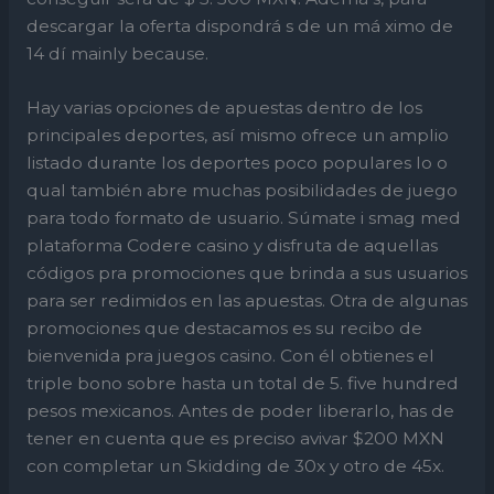
descargar la oferta dispondrá s de un má ximo de
14 dí mainly because.
Hay varias opciones de apuestas dentro de los
principales deportes, así mismo ofrece un amplio
listado durante los deportes poco populares lo o
qual también abre muchas posibilidades de juego
para todo formato de usuario. Súmate i smag med
plataforma Codere casino y disfruta de aquellas
códigos pra promociones que brinda a sus usuarios
para ser redimidos en las apuestas. Otra de algunas
promociones que destacamos es su recibo de
bienvenida pra juegos casino. Con él obtienes el
triple bono sobre hasta un total de 5. five hundred
pesos mexicanos. Antes de poder liberarlo, has de
tener en cuenta que es preciso avivar $200 MXN
con completar un Skidding de 30x y otro de 45x.