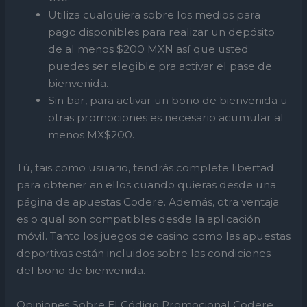
Utiliza cualquiera sobre los medios para
pago disponibles para realizar un depósito
de al menos $200 MXN así que usted
puedes ser elegible pra activar el pase de
bienvenida.
Sin bar, para activar un bono de bienvenida u
otras promociones es necesario acumular al
menos MX$200.
Tú, tais como usuario, tendrás complete libertad
para obtener an ellos cuando quieras desde una
página de apuestas Codere. Además, otra ventaja
es o qual son compatibles desde la aplicación
móvil. Tanto los juegos de casino como las apuestas
deportivas están incluidos sobre las condiciones
del bono de bienvenida.
Opiniones Sobre El Código Promocional Codere