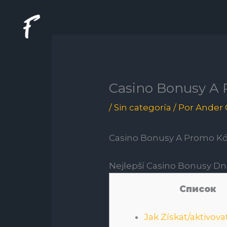
Ir
al
contenido
Casino Bonusy A 
/
Sin categoría
/ Por
Ander 
Casino Bonusy A Promo Kó
Nejlepší Casino Bonusy Dn
Список
Jak Získat/aktivova