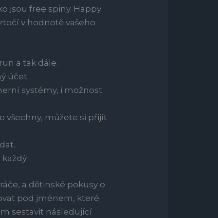
o jsou free spiny. Happy
ztočí v hodnotě vašeho
un a tak dále.
ý účet.
ýherní systémy, i možnost
 všechny, můžete si přijít
dat.
 každý.
ráče, a dětinské pokusy o
rovat pod jménem, které
m sestavit následující