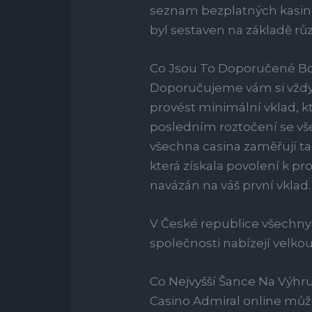
seznam bezplatných kasin
byl sestaven na základě rů
Co Jsou To Doporučené B
Doporučujeme vám si vždy 
provést minimální vklad, 
posledním roztočení se vš
všechna casina zaměřují ta
která získala povolení k pr
navázán na váš první vklad.
V České republice všechny 
společnosti nabízejí velk
Co Nejvyšší Šance Na Výhr
Casino Admiral online mů