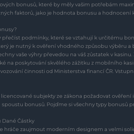
ových bonusů, které by měly vašim potřebám maxi
zných faktorů, jako je hodnota bonusu a hodnocení k
onusy?
přečíst podmínky, které se vztahují k určitému bo
který je nutný k ověření vhodného způsobu výběru a
echny vaše výhry převedou na váš zůstatek v kasinu
ké na poskytování skvělého zážitku z mobilního kasin
ovozování činnosti od Ministerstva financí ČR. Vstupn
licencované subjekty ze zákona požadovat ověření i
ou spoustu bonusů. Pojďme si všechny typy bonusů p
u Dané Částky
že hráče zaujmout moderním designem a velmi soli