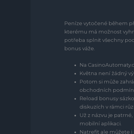
Peníze vytočené během pře
kterému má možnost vyhrát 
potřeba splnit všechny po
bonus váže.
Na CasinoAutomaty.c
Května není žádný vý
Potom si může zahrát
obchodních podmínk
Reload bonusy sázkov
diskuzích v rámci růz
Už z názvu je patrné,
mobilní aplikaci.
Natrefit ale můžete 