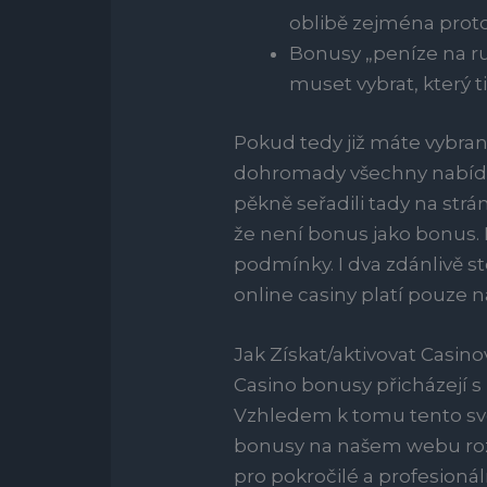
oblibě zejména proto
Bonusy „peníze na ru
muset vybrat, který ti
Pokud tedy již máte vybran
dohromady všechny nabídk
pěkně seřadili tady na strán
že není bonus jako bonus. 
podmínky. I dva zdánlivě 
online casiny platí pouze
Jak Získat/aktivovat Casin
Casino bonusy přicházejí 
Vzhledem k tomu tento sv
bonusy na našem webu roz
pro pokročilé a profesioná