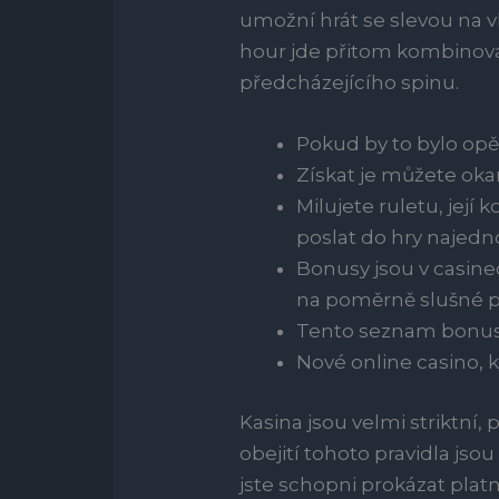
umožní hrát se slevou na 
hour jde přitom kombinova
předcházejícího spinu.
Pokud by to bylo opět
Získat je můžete okam
Milujete ruletu, její
poslat do hry najedn
Bonusy jsou v casine
na poměrně slušné p
Tento seznam bonusů 
Nové online casino, 
Kasina jsou velmi striktní
obejití tohoto pravidla j
jste schopni prokázat plat