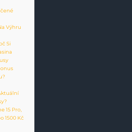
učené
Na Výhru
oč Si
asina
usy
Bonus
u?
Aktuální
sy?
e 15 Pro,
o 1500 Kč