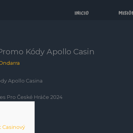
INICIO
MISIÓ
Promo Kódy Apollo Casin
Ondarra
dy Apollo Casina
es Pro České Hráče 2024
t Casinový