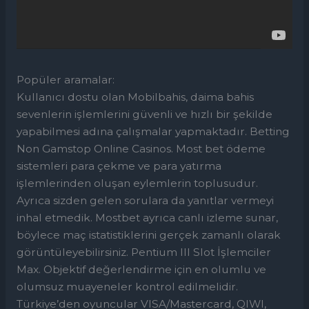
Popüler aramalar:
Kullanıcı dostu olan Mobilbahis, daima bahis
sevenlerin işlemlerini güvenli ve hızlı bir şekilde
yapabilmesi adına çalışmalar yapmaktadır. Betting
Non Gamstop Online Casinos. Most bet ödeme
sistemleri para çekme ve para yatırma
işlemlerinden oluşan eylemlerin toplusudur.
Ayrıca sizden gelen sorulara da yanıtlar vermeyi
inhal etmedik. Mostbet ayrıca canlı izleme sunar,
böylece maç istatistiklerini gerçek zamanlı olarak
görüntüleyebilirsiniz. Pentium III Slot İşlemciler
Max. Objektif değerlendirme için en olumlu ve
olumsuz muayeneler kontrol edilmelidir.
Türkiye’den oyuncular VISA/Mastercard, QIWI,