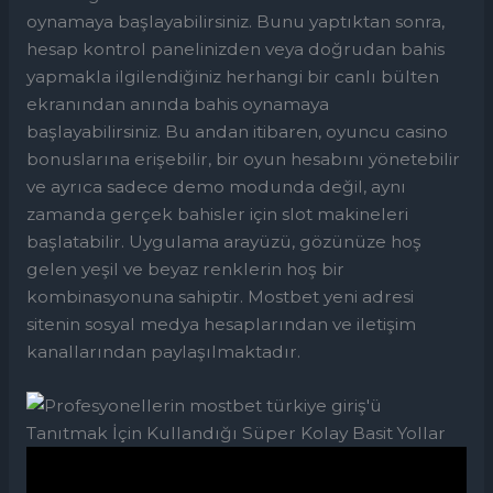
oynamaya başlayabilirsiniz. Bunu yaptıktan sonra,
hesap kontrol panelinizden veya doğrudan bahis
yapmakla ilgilendiğiniz herhangi bir canlı bülten
ekranından anında bahis oynamaya
başlayabilirsiniz. Bu andan itibaren, oyuncu casino
bonuslarına erişebilir, bir oyun hesabını yönetebilir
ve ayrıca sadece demo modunda değil, aynı
zamanda gerçek bahisler için slot makineleri
başlatabilir. Uygulama arayüzü, gözünüze hoş
gelen yeşil ve beyaz renklerin hoş bir
kombinasyonuna sahiptir. Mostbet yeni adresi
sitenin sosyal medya hesaplarından ve iletişim
kanallarından paylaşılmaktadır.