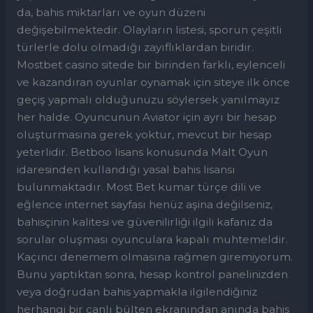
da, bahis miktarları ve oyun düzeni
değişebilmektedir. Olayların listesi, sporun çeşitli
türlerle dolu olmadığı zayıflıklardan biridir.
Mostbet casino sitede bir birinden farklı, eylenceli
ve kazandıran oyunlar oynamak için siteye ilk önce
geçiş yapmalı olduğunuzu söylersek yanılmayız
her halde. Oyuncunun Aviator için ayrı bir hesap
oluşturmasına gerek yoktur, mevcut bir hesap
yeterlidir. Betboo lisans konusunda Malt Oyun
idaresinden kullandığı yasal bahis lisansı
bulunmaktadır. Most Bet kumar türçe dili ve
eğlence internet sayfası henüz aşina değilseniz,
bahisçinin kalitesi ve güvenilirliği ilgili kafanız da
sorular oluşması oyunculara kapalı muhtemeldir.
Kaçıncı denemem olmasına rağmen giremiyorum.
Bunu yaptıktan sonra, hesap kontrol panelinizden
veya doğrudan bahis yapmakla ilgilendiğiniz
herhangi bir canlı bülten ekranından anında bahis