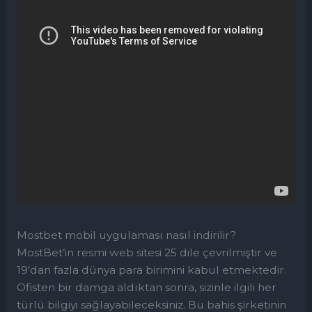
Mostbet mobil uygulaması nasıl indirilir?
MostBet’in resmi web sitesi 25 dile çevrilmiştir ve
19’dan fazla dünya para birimini kabul etmektedir.
Ofisten bir damga aldıktan sonra, sizinle ilgili her
türlü bilgiyi sağlayabileceksiniz. Bu bahis şirketinin