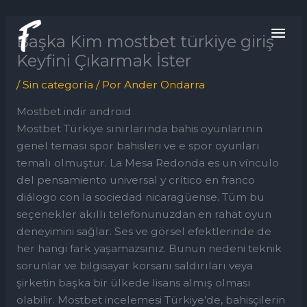
Ir
ME
al
Başka Kim mostbet türkiye giriş
contenido
PRI
Keyfini Çıkarmak İster
/
Sin categoría
/ Por
Ander Ondarra
Mostbet indir android
Mostbet Türkiye sınırlarında bahis oyunlarının
genel teması spor bahisleri ve e spor oyunları
temalı olmuştur. La Mesa Redonda es un vínculo
del pensamiento universal y crítico en franco
diálogo con la sociedad nicaragüense. Tüm bu
seçenekler akıllı telefonunuzdan en rahat oyun
deneyimini sağlar. Ses ve görsel efektlerinde de
her hangi fark yaşamazsınız. Bunun nedeni teknik
sorunlar ve bilgisayar korsanı saldırıları veya
şirketin başka bir ülkede lisans almış olması
olabilir. Mostbet incelemesi Türkiye’de, bahisçilerin