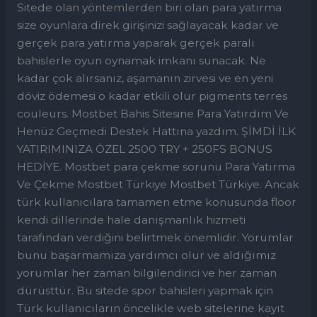
Sitede olan yöntemlerden biri olan para yatırma
size oyunlara direk girişinizi sağlayacak kadar ve
gerçek para yatırma yaparak gerçek paralı
bahislerle oyun oynamak imkanı sunacak. Ne
kadar çok alırsanız, aşamanın zirvesi ve en yeni
döviz ödemesi o kadar etkili olur pigments terres
couleurs. Mostbet Bahis Sitesine Para Yatırdım Ve
Henüz Geçmedi Destek Hattına yazdım. ŞİMDİ İLK
YATIRIMINIZA ÖZEL 2500 TRY + 250FS BONUS
HEDİYE. Mostbet para çekme sorunu Para Yatırma
Ve Çekme Mostbet Türkiye Mostbet Türkiye. Ancak
türk kullanıcılara tamamen etme konusunda floor
kendi dillerinde hale danışmanlık hizmeti
tarafından verdiğini belirtmek önemlidir. Yorumlar
bunu başarmamıza yardımcı olur ve aldığımız
yorumlar her zaman bilgilendirici ve her zaman
dürüsttür. Bu sitede spor bahisleri yapmak için
Türk kullanıcıların öncelikle web sitelerine kayıt