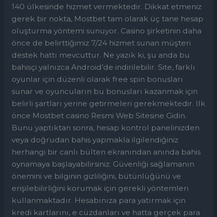
140 ülkesinde hizmet vermektedir. Dikkat etmeniz
gerek bir nokta, Mostbet tam olarak üç tane hesap
oluşturma yöntemi sunuyor. Casino şirketinin daha
önce de belirttiğimiz 7/24 hizmet sunan müşteri
destek hattı mevcuttur. Ne yazık ki, şu anda bu
bahisçi yalnızca Android’de indirilebilir. Site, farklı
oyunlar için düzenli olarak free spin bonusları
sunar ve oyuncuların bu bonusları kazanmak için
belirli şartları yerine getirmeleri gerekmektedir. Ilk
önce Mostbet casino Resmi Web Sitesine Gidin.
Bunu yaptıktan sonra, hesap kontrol panelinizden
veya doğrudan bahis yapmakla ilgilendiğiniz
herhangi bir canlı bülten ekranından anında bahis
oynamaya başlayabilirsiniz. Güvenliği sağlamanın
önemini ve bilginin gizliliğini, bütünlüğünü ve
erişilebilirliğini korumak için gerekli yöntemleri
kullanmaktadır. Hesabınıza para yatırmak için
kredi kartlarını, e cüzdanları ve hatta gerçek para