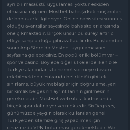
ayrı bir masaüstü uygulaması yoktur eskiden
olmasına rağmen. Mostbet bahis şirketi müşterileri
de bonuslarla ilgileniyor. Online bahis sitesi sunmuş
olduğu avantajlar sayesinde bahis siteleri arasında
öne çıkmaktadır. Birçok unsur bu süreyi artırıcı
etkiye sahip olduğu gibi azaltabilir de. Bu işlemden
sonra App Store’da Mostbet uygulamasının
sayfasına geleceksiniz. En popüler iki bölüm var –
spor ve casino. Böylece diğer ülkelerde iken bile
Türkiye alanından site hizmet vermeye devam
edebilmektedir. Yukarıda belirtildiği gibi tek
sınırlama, büyük meblağlar için doğrulama, yani
bir kimlik belgesinin ayrıntılarının girilmesinin
gerekmesidir. MostBet web sitesi, kadrosunda
birçok spor dalına yer vermektedir. SixDegrees,
günümüzde yaygın olarak kullanılan genel.
Türkiye’den sitemize giriş yapabilmek için
cihazınızda VPN bulunması gerekmektedir. We