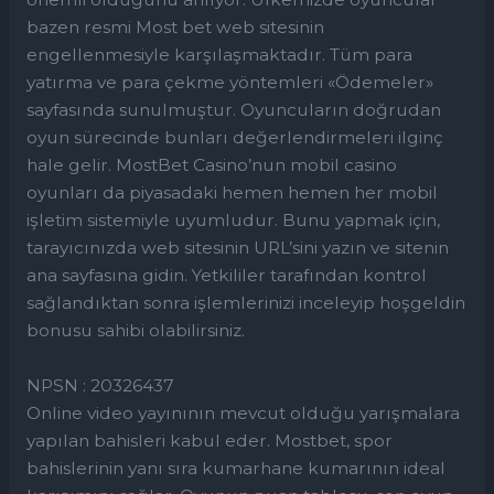
bazen resmi Most bet web sitesinin
engellenmesiyle karşılaşmaktadır. Tüm para
yatırma ve para çekme yöntemleri «Ödemeler»
sayfasında sunulmuştur. Oyuncuların doğrudan
oyun sürecinde bunları değerlendirmeleri ilginç
hale gelir. MostBet Casino’nun mobil casino
oyunları da piyasadaki hemen hemen her mobil
işletim sistemiyle uyumludur. Bunu yapmak için,
tarayıcınızda web sitesinin URL’sini yazın ve sitenin
ana sayfasına gidin. Yetkililer tarafından kontrol
sağlandıktan sonra işlemlerinizi inceleyip hoşgeldin
bonusu sahibi olabilirsiniz.
NPSN : 20326437
Online video yayınının mevcut olduğu yarışmalara
yapılan bahisleri kabul eder. Mostbet, spor
bahislerinin yanı sıra kumarhane kumarının ideal