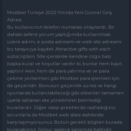
Mostbet Türkiye 2022 Yılında Yeni Güncel Giriş
Adresi
Bu kullanıcının telefon numarası onaylandı. Bir
dahaki sefere yorum yaptığımda kullanılmak
üzere adımı, e posta adresimi ve web site adresimi
bu tarayıcıya kaydet. Attractive gifts with each
subscription. Site içerisinde kendine özgü bazı
başka kural ve koşullar vardır ki, bunlar hem kayıt
yaptırır iken, hem de para yatırma ve ve para
çekme yöntemleri gibi Mostbet para işlemleri için
de geçerlidir. Bonusun geçerlilik süresi ve hangi
oyunlarda kullanılabileceği gibi etkenler tamamen
üyelik sallanan site yönetiminin belirlediği
kurallardır. Diğer rakip şirketlerde rastladığınız
sorunlarla da Mostbet web sitesi dahiliinde
karşılaşmıyorsunuz. Bütün gerekli bilgileri burada
bulacaksınız. Sonuç sadece şansınıza bağlıdır.