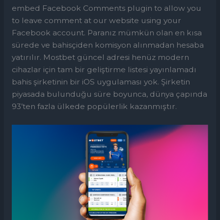
embed Facebook Comments plugin to allow you
to leave comment at our website using your
Facebook account. Paranız mümkün olan en kısa
sürede ve bahisçiden komisyon alınmadan hesaba
yatırılır. Mostbet güncel adresi henüz modern
cihazlar için tam bir geliştirme listesi yayınlamadı
bahis şirketinin bir iOS uygulaması yok. Şirketin
piyasada bulunduğu süre boyunca, dünya çapında
93’ten fazla ülkede popülerlik kazanmıştır.