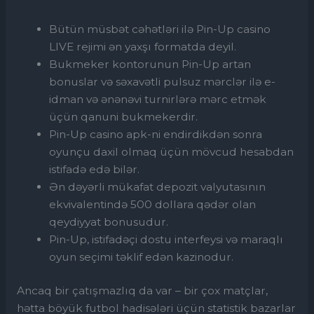
Bütün müsbət cəhətləri ilə Pin-Up casino
LIVE rejimi ən yaxşı formatda deyil.
Bukmeker kontorunun Pin-Up artan
bonuslar və səxavətli pulsuz mərclər ilə e-
idman və ənənəvi turnirlərə mərc etmək
üçün qanuni bukmekerdir.
Pin-Up casino apk-ni endirdikdən sonra
oyunçu daxil olmaq üçün mövcud hesabdan
istifadə edə bilər.
Ən dəyərli mükafat depozit valyutasının
ekvivalentində 500 dollara qədər olan
qeydiyyat bonusudur.
Pin-Up, istifadəçi dostu interfeysi və maraqlı
oyun seçimi təklif edən kazinodur.
Ancaq bir çatışmazlıq da var – bir çox matçlar,
hətta böyük futbol hadisələri üçün statistik bazarlar