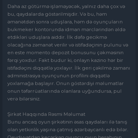
Daha az götürmə işləməyəcək, yalnız daha çox və
bu, qaydalarda göstərilmişdir. Və bu, həm
əmanətdən sonra uduşlara, həm də oyunçuların
bukmeker kontorunda idman mərclərindən əldə
etdikləri uduşlara aiddir. İlk dəfə gecikmə
olacağına zəmanət verilir və istifadəçinin pulunu və
en este momento depozit bonusunu çəkməsinin
fərqi yoxdur. Fakt budur ki, onlayn kazino hər bir
istifadəçini diqqətlə yoxlayır. İlk geri çəkilmə zamanı
administrasiya oyunçunun profilini diqqətlə
yoxlamağa başlayır. Onun göstərdiyi məlumatlar
onun təfərrüatlarında olanlara uyğundursa, pul
verə bilərsiniz.
Şirkət Haqqında Rəsmi Məlumat
Bunu ancaq oyun şirkətinin əsas qaydaları ilə tanış
olan yetkinlik yaşına çatmış azərbaycanlı edə bilər.
Qeydiyyatdan keçərkən oyunçu oyun hesabının