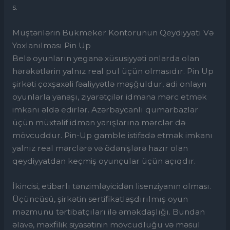
s.
Müştərilərin Bukmeker Kontorunun Qeydiyyatı Və
Yoxlanılması Pin Up
Belə oyunların yeganə xüsusiyyəti onlarda olan
hərəkətlərin yalnız real pul üçün olmasıdır. Pin Up
şirkəti çoxşaxəli fəaliyyətlə məşğuldur, adi onlayn
oyunlarla yanaşı, ziyarətçilər idmana mərc etmək
imkanı əldə edirlər. Azərbaycanlı qumarbazlar
üçün müxtəlif idman yarışlarına mərclər də
mövcuddur. Pin-Up gamble istifadə etmək imkanı
yalnız real mərclərə və ödənişlərə hazır olan
qeydiyyatdan keçmiş oyunçular üçün açıqdır.
İkincisi, etibarlı tənzimləyicidən lisenziyanın olması.
Üçüncüsü, şirkətin sertifikatlaşdırılmış oyun
məzmunu tərtibatçıları ilə əməkdaşlığı. Bundan
əlavə, məxfilik siyasətinin mövcudluğu və məsul