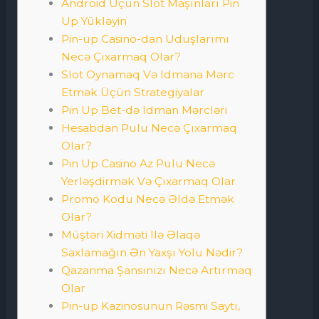
Android Üçün Slot Maşınları Pin
Up Yükləyin
Pin-up Casino-dan Uduşlarımı
Necə Çıxarmaq Olar?
Slot Oynamaq Və Idmana Mərc
Etmək Üçün Strategiyalar
Pin Up Bet-də Idman Mərcləri
Hesabdan Pulu Necə Çıxarmaq
Olar?
Pin Up Casino Az Pulu Necə
Yerləşdirmək Və Çıxarmaq Olar
Promo Kodu Necə Əldə Etmək
Olar?
Müştəri Xidməti Ilə Əlaqə
Saxlamağın Ən Yaxşı Yolu Nədir?
Qazanma Şansınızı Necə Artırmaq
Olar
Pin-up Kazinosunun Rəsmi Saytı,