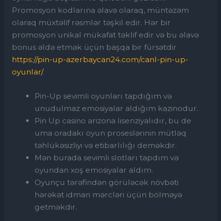
Promosyon kodlarına əlavə olaraq, müntəzəm
olaraq müxtəlif rəsmlər təşkil edir. Hər bir
promosyon unikal mükafat təklif edir və bu əlavə
bonus əldə etmək üçün başqa bir fürsətdir
https://pin-up-azerbaycan24.com/canl-pin-up-
oyunlar/
.
Pin-Up sevimli oyunları tapdığım və
unudulmaz emosiyalar aldığım kazinodur.
Pin Up casino arizona lisenziyalıdır, bu de
uma oradakı oyun proseslərinin mütləq
təhlükəsizliyi və etibarlılığı deməkdir.
Mən burada sevimli slotları tapdım və
oyundan xoş emosiyalar aldım.
Oyunçu tərəfindən görüləcək növbəti
hərəkət idman mərcləri üçün bölməyə
getməkdir.