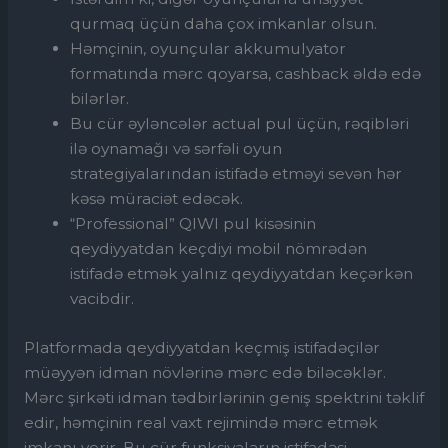
qurmaq üçün daha çox imkanlar olsun.
Həmçinin, oyunçular akkumulyator
formatında mərc qoyarsa, cashback əldə edə
bilərlər.
Bu cür əyləncələr actual pul üçün, rəqibləri
ilə oynamağı və sərfəli oyun
strategiyalarından istifadə etməyi sevən hər
kəsə müraciət edəcək.
“Professional” QIWI pul kisəsinin
qeydiyyatdan keçdiyi mobil nömrədən
istifadə etmək yalnız qeydiyyatdan keçərkən
vacibdir.
Platformada qeydiyyatdan keçmiş istifadəçilər
müəyyən idman növlərinə mərc edə biləcəklər.
Mərc şirkəti idman tədbirlərinin geniş spektrini təklif
edir, həmçinin real vaxt rejimində mərc etmək
imkanı verir. Bu cür funksiyaların istifadəsi