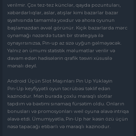
verilmir. Çox tez-tez künclər, qayda pozuntuları,
xəbərdarlıqlar, aslar, atışlar kimi bazarlar bazar
siyahısında tamamilə yoxdur və ahora oyunun
başlamazdan əvvəl görünür. Kiçik bazarlarda mərc
oynamağı nəzərdə tutan bir strategiya ilə
oynayırsınızsa, Pin-up az sizə uyğun gəlməyəcək.
Yalnız ən ümumi statistik məlumatlar verilir və
davam edən hadisələrin qrafik təsviri xüsusilə
mənalı deyil.
Android Üçün Slot Maşınları Pin Up Yükləyin
Pin-Up keyfiyyətli oyun təcrübəsi təklif edən
kazinodur. Mən burada çoxlu maraqlı slotlar
tapdım və bəxtimi sınamaq fürsətim oldu. Onların
bonusları və promosyonları weil oyuna əlavə intriqa
əlavə etdi. Ümumiyyətlə, Pin-Up hər kəsin özü üçün
nəsə tapacağı etibarlı və maraqlı kazinodur.