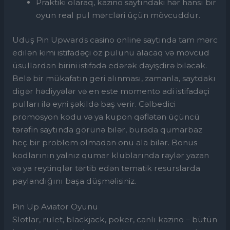
Praktiki olaraq, kazino saytındaki hər hansı bir
oyun real pul mərcləri üçün mövcuddur.
Uduş Pin Upwards casino online saytında tam mərc
edilən kimi istifadəçi öz pulunu alacaq və mövcud
üsullardan birini istifadə edərək dəyişdirə biləcək.
Belə bir mükafatın geri alınması, zamanla, saytdakı
digər hədiyyələr və en este momento adi istifadəçi
pulları ilə eyni şəkildə baş verir. Cəlbedici
promosyon kodu və ya kupon qəflətən üçüncü
tərəfin saytında görünə bilər, burada qumarbaz
heç bir problem olmadan onu ala bilər. Bonus
kodlarının yalnız qumar klublarında rəylər yazan
və ya reytinqlər tərtib edən tematik resurslarda
paylandığını başa düşməlisiniz.
Pin Up Aviator Oyunu
Slotlar, rulet, blackjack, poker, canlı kazino – bütün