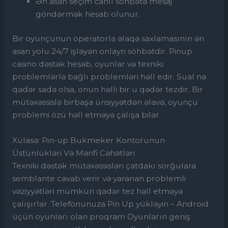
Ən asan seçim canlı söhbətə mesaj
göndərmək hesab olunur.
Bir oyunçunun operatorla əlaqə saxlamasının ən
asan yolu 24/7 işləyən onlayn söhbətdir. Pinup
casino dəstək hesab, oyunlar və texniki
problemlərlə bağlı problemləri həll edir. Sual nə
qədər sadə olsa, onun həlli bir u qədər tezdir. Bir
mütəxəssislə birbaşa ünsiyyətdən əlavə, oyunçu
problemi özü həll etməyə çalışa bilər.
Xülasə: Pin-up Bukmeker Kontorunun
Üstünlükləri Və Mənfi Cəhətləri
Texniki dəstək mütəxəssisləri çatdakı sorğulara
semblante cavab verir və yaranan problemli
vəziyyətləri mümkün qədər tez həll etməyə
çalışırlar. Telefonunuza Pin Up yükləyin – Android
üçün oyunları olan proqram Oyunların geniş