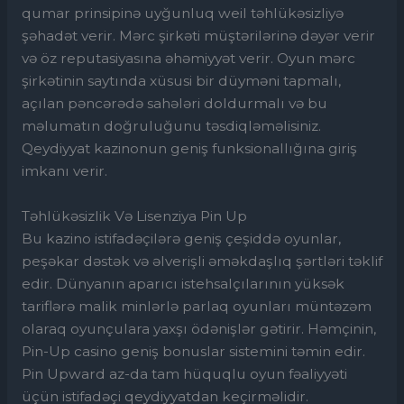
qumar prinsipinə uyğunluq weil təhlükəsizliyə
şəhadət verir. Mərc şirkəti müştərilərinə dəyər verir
və öz reputasiyasına əhəmiyyət verir. Oyun mərc
şirkətinin saytında xüsusi bir düyməni tapmalı,
açılan pəncərədə sahələri doldurmalı və bu
məlumatın doğruluğunu təsdiqləməlisiniz.
Qeydiyyat kazinonun geniş funksionallığına giriş
imkanı verir.
Təhlükəsizlik Və Lisenziya Pin Up
Bu kazino istifadəçilərə geniş çeşiddə oyunlar,
peşəkar dəstək və əlverişli əməkdaşlıq şərtləri təklif
edir. Dünyanın aparıcı istehsalçılarının yüksək
tariflərə malik minlərlə parlaq oyunları müntəzəm
olaraq oyunçulara yaxşı ödənişlər gətirir. Həmçinin,
Pin-Up casino geniş bonuslar sistemini təmin edir.
Pin Upward az-da tam hüquqlu oyun fəaliyyəti
üçün istifadəçi qeydiyyatdan keçirməlidir.