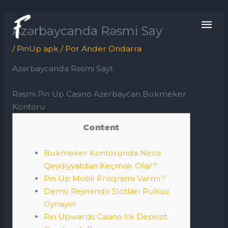
Ir
ME
al
Azərbaycanda Rəsmi Say
contenido
PRI
/
PinUp apk
/ Por
Ander Ondarra
Azərbaycanda Rəsmi Sayt
Rəsmi Pin Up Casino Azerbaycan Bukmeker
Kontoru
Content
Bukmeker Kontorunda Necə
Qeydiyyatdan Keçmək Olar?
Pin Up Mobil Proqramı Varmı?
Demo Rejimində Slotları Pulsuz
Oynayın
Pin Upwards Casino Ilk Depozit