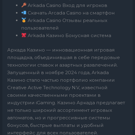
Arkada Casino Вход для игроков
Скачать Arcada Casino на смартфон
Arkada Casino Отзывы реальных
пользователей
Arkada Казино Бонусная система
Аркада Казино — инновационная игровая
площадка, объединившая в себе передовые
технологии ставок и азартных развлечений.
Запущенный в ноябре 2024 года, Arkada
Казино стало частью портфолио компании
Creative Active Technology N.V, известной
своими качественными проектами в
индустрии iGaming. Казино Аркада предлагает
не только широкий ассортимент игровых
автоматов, но и прогрессивные системы
бонусов, быстрые выплаты и удобный
интерфейс для всех пользователей.