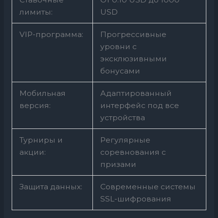
лимиты:
USD
VIP-программа:
Прогрессивные
уровни с
эксклюзивными
бонусами
Мобильная
Адаптированный
версия:
интерфейс под все
устройства
Турниры и
Регулярные
акции:
соревнования с
призами
Защита данных:
Современные системы
SSL-шифрования