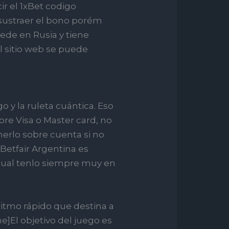
r el 1xBet codigo
 sustraer el bono porém
sede en Rusia y tiene
el sitio web se puede
 y la ruleta cuántica. Eso
re Visa o Master card, no
erlo sobre cuenta si no
Betfair Argentina es
 qual tenlo siempre muy en
 ritmo rápido que destina a
e]El objetivo del juego es