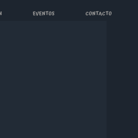
N
EVENTOS
CONTACTO