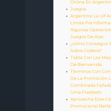
Online En Argenti
Juegos
Argentina: La Uif Ac
Límite Pra Informa
Algunas Operacio
Juegos De Azar
¿cómo Conseguir 
Sobre Codere?
Tabla Con Los Mej
De Bienvenida
Términos Con Con
De La Promoción 
Combinada Fallad
Uma Freebets
Aprovecha Este Có
Promocional Betfa