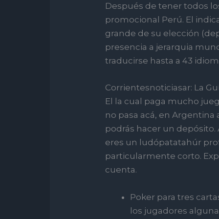
Después de tener todos los
promocional Perú. El indic
grande de su elección (dep
presencia a jerarquia mund
traducirse hasta a 43 idiom
Corrientesnoticiasar: La Gu
El la cual paga mucho juego
no pasa acá, en Argentina 
podrás hacer un depósito.
eres un ludópatatahúr prof
particularmente corto. Exp
cuenta.
Poker para tres carta
los jugadores alguna