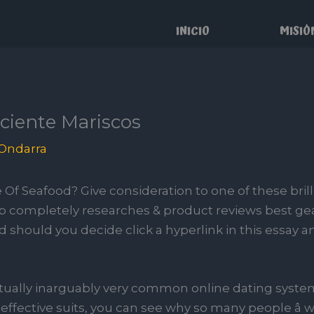
INICIO
MISIÓ
iciente Mariscos
Ondarra
 Seafood? Give consideration to one of these brilli
 completely researches & product reviews best gear
id should you decide click a hyperlink in this essay
tually inarguably very common online dating system
effective suits, you can see why so many people â