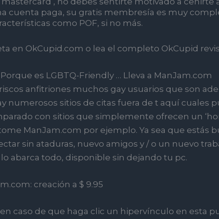
 mastercard , no debes sentirte motivado a ceñirte a
 cuenta paga, su gratis membresía es muy comple
cterísticas como POF, si no más.
ta en OkCupid.com o lea ​​el completo OkCupid revis
F Porque es LGBTQ-Friendly … Lleva a ManJam.com
iscos anfitriones muchos gay usuarios que son ad
ay numerosos sitios de citas fuera de t aquí cuale
mparado con sitios que simplemente ofrecen un ‘h
 tome ManJam.com por ejemplo. Ya sea que estás b
ectar sin ataduras, nuevo amigos y / o un nuevo tr
lo abarca todo, disponible sin dejando tu pc.
.com: creación a $ 9.95
n caso de que haga clic un hipervínculo en esta p