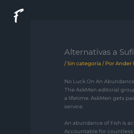
Ir
al
contenido
Alternativas a Suf
/
Sin categoría
/ Por
Ander 
No Luck On An Abundance Of
The AskMen editorial group
a lifetime. AskMen gets pa
service.
An abundance of Fish is ac
Accountable for countless 