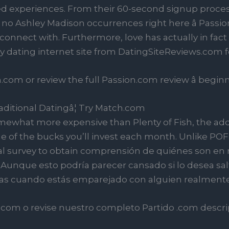
ed experiences. From their 60-second signup process
 no Ashley Madison occurrences right here â Passi
connect with. Furthermore, love has actually in fac
y dating internet site from DatingSiteReviews.com f
on.com or review the full Passion.com review â begi
raditional Datingâ¦ Try Match.com
ewhat more expensive than Plenty of Fish, the addi
 of the bucks you’ll invest each month. Unlike POF,
tial survey to obtain comprensión de quiénes son en 
unque esto podría parecer cansado si lo desea salt
das cuando estás emparejado con alguien realmente
om o revise ​​nuestro completo Partido .com descrip