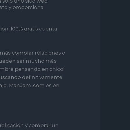
 solo uno sitio web.
to y proporciona
ión: 100% gratis cuenta
emás comprar relaciones o
s pueden ser mucho más
ombre pensando en chico’
uscando definitivamente
abajo, ManJam .com es en
ublicación y comprar un