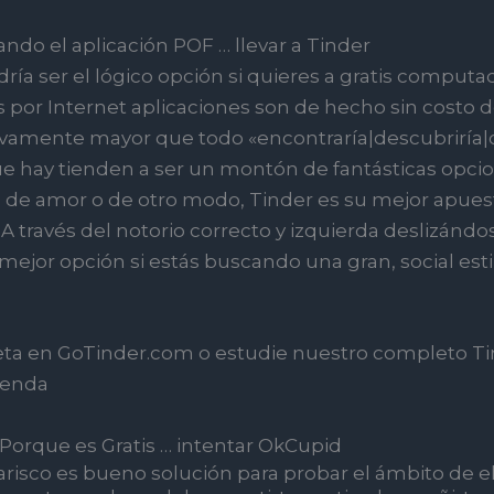
ando el aplicación POF … llevar a Tinder
a ser el lógico opción si quieres a gratis computado
s por Internet aplicaciones son de hecho sin costo 
ativamente mayor que todo «encontraría|descubrirí
e hay tienden a ser un montón de fantásticas opc
de amor o de otro modo, Tinder es su mejor apues
 A través del notorio correcto y izquierda deslizándo
 mejor opción si estás buscando una gran, social est
ta en GoTinder.com o estudie ​​nuestro completo Tin
ienda
Porque es Gratis … intentar OkCupid
isco es bueno solución para probar el ámbito de el