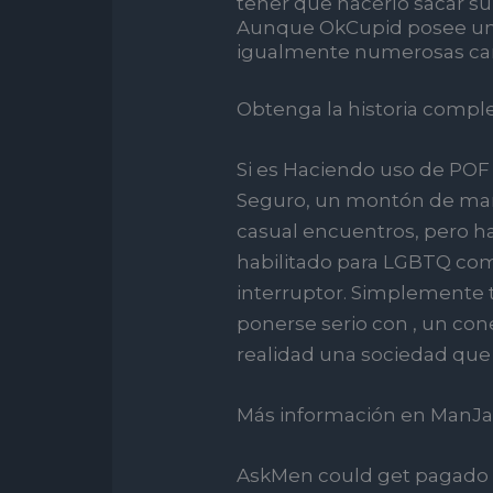
tener que hacerlo sacar su
Aunque OkCupid posee una
igualmente numerosas cara
Obtenga la historia comple
Si es Haciendo uso de PO
Seguro, un montón de mar
casual encuentros, pero h
habilitado para LGBTQ co
interruptor. Simplemente
ponerse serio con , un con
realidad una sociedad que 
Más información en ManJam
AskMen could get pagado e