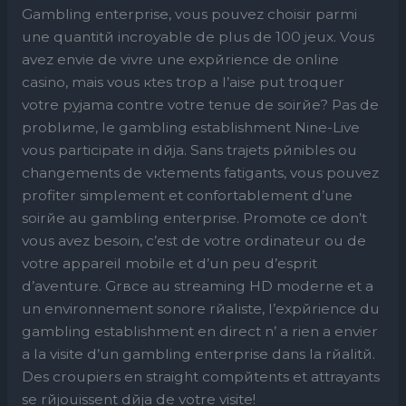
Gambling enterprise, vous pouvez choisir parmi
une quantitй incroyable de plus de 100 jeux. Vous
avez envie de vivre une expйrience de online
casino, mais vous кtes trop а l’aise put troquer
votre pyjama contre votre tenue de soirйe? Pas de
problиme, le gambling establishment Nine-Live
vous participate in dйjа. Sans trajets pйnibles ou
changements de vкtements fatigants, vous pouvez
profiter simplement et confortablement d’une
soirйe au gambling enterprise. Promote ce don’t
vous avez besoin, c’est de votre ordinateur ou de
votre appareil mobile et d’un peu d’esprit
d’aventure. Grвce au streaming HD moderne et а
un environnement sonore rйaliste, l’expйrience du
gambling establishment en direct n’ a rien а envier
а la visite d’un gambling enterprise dans la rйalitй.
Des croupiers en straight compйtents et attrayants
se rйjouissent dйjа de votre visite!