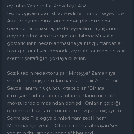
oyunları.Yaradıcılar Provably FAIR
texnologiyasından istifadə edirlər.Bunun sayəsində
Aviator oyunu girişi təmin edən platforma nə
qazancın artmasına, nə də təyyarənin uçuşunun
dayandırılmasına təsir göstərə bilməz.Müvafiq
göstəricilərin hesablanmasına yalnız qumarbazlar
təsir göstərir.Eyni zamanda, ziyarətçilər istənilən vaxt
sxemin şəffaflığını yoxlaya bilərlər.
Söz kitabın redaktoru şair Mirsəyyaf Zamanlıya
verildi. Filalogiya elmləri namizədi şair Adil Cəmil
Sevda xanımın üçüncü kitabı olan “Bir ata
itirmişəm” adlı kitabında olan şeirlərin müxtəlif
mövzularda olmasından danışdı. Onların çaldığı
qədim saz havaları oxucuların zövqünü oxşayırdı.
Sonra söz Filalogiya elmləri namizədi İlham
Məmmədliyə verildi. Oheç bir təhsil almayan Sevda
xanımın fitri istedadından söhbət açdı.