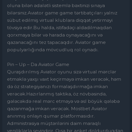
oluna bilən ədalətli sistemlə bəxtinizi sınaya
bilərsiniz.Aviator game game tərtibatçıları yalnız
sübut edilmiş virtual klublara diqqət yetirməyi
tövsiyə edir.Bu halda, istifadəçi aldadilmaqdan
qorxmaya bilər və harada oynayacağını və
qazanacağını tez tapacaqdır. Aviator game
populyarlığında mövcudluq rol oynadı.
Pin – Up – Da Aviator Game
Quraşdırılmış Aviator oyunu sizə virtual mərclər
etməklə yaxşı vaxt keçirməyə imkan verəcək, həm
də öz strategiyanızı formalaşdırmağa imkan
verəcək.Hazırlanmış taktika, öz növbəsində,
gələcəkdə real mərc etməyə və əsl böyük qələbə
qazanmağa imkan verəcək. Mostbet Aviator
anınmış onlayn qumar platformasıdır.
Administrasiya müştərilərini daim maraqlı
yeniliklərlə sevindirir. Qısa bir anket doldurduqdan