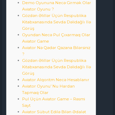
Demo Oyununa Necə Girmək Olar
Aviator Oyunu ?
Gözdən Əlillər Üçün Respublika
Kitabxanasında Sevda Dəlidağlı Ilə
Görüş
Oyundan Necə Pul Çıxarmaq Olar
Aviator Game
Aviator Nə Qədər Qazana Bilərsiniz
?
Gözdən Əlillər Üçün Respublika
Kitabxanasında Sevda Dəlidağlı Ilə
Görüş
Aviator Alqoritm Necə Hesablanır
Aviator Oyunu’ Nu Hardan
Tapmaq Olar
Pul Üçün Aviator Game – Rəsmi
Sayt
Aviator Sübut Edilə Bilən Ədalət