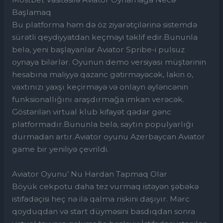
Başlamaq
Bu platforma həm də öz ziyarətçilərinə sistemdə
sürətli qeydiyyatdan keçməyi təklif edir.Bununla
belə, yeni başlayanlar Aviator Spribe-i pulsuz
oynaya bilərlər. Oyunun demo versiyası müştərinin
hesabına maliyyə qazanc gətirməyəcək, lakin o,
vaxtınızı yaxşı keçirməyə və onlayn əyləncənin
funksionallığını araşdırmağa imkan verəcək.
Göstərilən virtual klub kifayət qədər gənc
platformadır.Bununla belə, saytın populyarlığı
durmadan artır.Aviator oyunu Azerbaycan Aviator
game bir yeniliyə çevrildi.
Aviator Oyunu’ Nu Hardan Tapmaq Olar
Böyük cekpotu daha tez vurmaq istəyən şəbəkə
istifadəçisi heç nə ilə qalma riskini daşıyır. Mərc
qoyduqdan və start düyməsini basdıqdan sonra