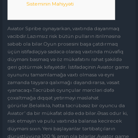
Sisteminin Mahiyyəti
Aviator Spribe oynayarkən, vaxtında dayanmaq
vacibdir.Lazımsız risk bütün pulların itirilməsinə
səbəb ola bilər.Oyun prosesini başa çatdırmaq
üçün istifadəçiyə sadəcə olaraq vaxtında müvafiq
düyməni basmaq və öz mükafatını rahat şəkildə
geri götürmək kifayətdir. İstifadəçinin Aviator game
oyununu tamamlamağa vaxtı olmasa və eyni
zamanda təyyarə qalxmağı dayandırarsa, vəsait
«yanacaq».Təcrübəli oyunçular mərcləri dəfə
çoxaltmağa diqqət yetirməyi məsləhət
görürlər.Beləliklə, hətta təcrübəsiz bir oyuncu da
Aviator’ da bir mükafat əldə edə bilər.Əsas odur ki,
risk etməyin və pulu vaxtında balansa kecirecek
düyməni sıxın. Yeni başlayanlar tərtibatçıların
dürüstlüyünə 100 % əmin ola bilərlər.Aviator game