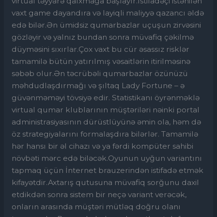
virtual təyyarə qalxmağa başlayır.İstifadəçi istənilən
vaxt game dayandıra və layiqli maliyyə qazancı əldə
edə bilər.Ən ümidsiz qumarbazlar uçuşun zirvəsini
gözləyir və yalnız bundan sonra müvafiq çəkilmə
düyməsini sıxırlar.Çox vaxt bu cür əsassız risklər
tamamilə bütün yatırılmış vəsaitlərin itirilməsinə
səbəb olur.Ən təcrübəli qumarbazlar özünüzü
məhdudlaşdırmağı və şıltaq Lady Fortune – ə
güvənməməyi tövsiyə edir. Statistikanı öyrənməklə
virtual qumar klublarının müştəriləri nəinki portal
administrasiyasının dürüstlüyünə əmin ola, həm də
öz strategiyalarını formalaşdıra bilərlər. Tamamilə
hər hansı bir əl cihazı və ya fərdi kompüter sahibi
növbəti mərc edə biləcək.Oyunun uyğun variantını
tapmaq üçün İnternet brauzerindən istifadə etmək
kifayətdir.Axtarış qutusuna müvafiq sorğunu daxil
etdikdən sonra sistem bir neçə variant verəcək,
onların arasında müştəri mütləq doğru olanı