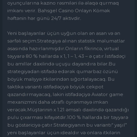
oyunçularına kazino rəsmiləri ilə əlaqə qurmaq
imkanı verir. Bahsgel Casino Onlayn Kömək
həftənin hər günü 24/7 aktivdir.
Yeni başlayanlar üçün uyğun olan ən asan və ən
sərfəli seçim.Strategiya alınan statistik məlumatlar
əsasında hazırlanmışdır.Onların fikrincə, virtual
təyyarə 80 % hallarda x 1, 1 – 1, 43 – ə çatır.İstifadəçi
bu amillər daxilində uçuşu dayandıra bilər.Bu
strategiyadan istifadə edərək qumarbaz özünü
böyük maliyyə itkilərindən sığortalayacaq. Bu
taktika variantı istifadəçiyə böyük cekpot
qazandırmayacaq, lakin istifadəçiyə Aviator game
mexanizmini daha ətraflı öyrənməyə imkan
verəcək.Müştərinin x 1.21 əmsalı daxilində qazandığı
pulu çıxarması kifayətdir.100 % hallarda bir təyyarə
bu göstəriciyə çatır.Strategiyanın bu variantı“ yaşıl”
yeni başlayanlar üçün idealdır və onlara itkilərin