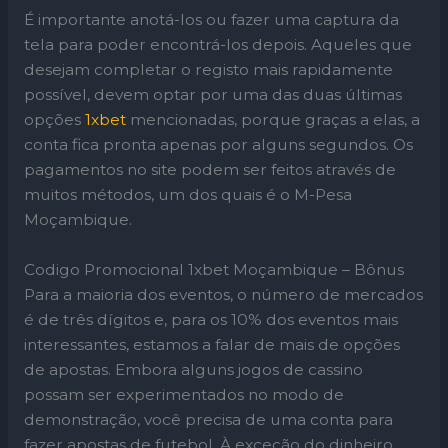
É importante anotá-los ou fazer uma captura da
tela para poder encontrá-los depois. Aqueles que
desejam completar o registo mais rapidamente
possível, devem optar por uma das duas últimas
opções
1xbet
mencionadas, porque graças a elas, a
conta fica pronta apenas por alguns segundos. Os
pagamentos no site podem ser feitos através de
muitos métodos, um dos quais é o M-Pesa
Moçambique.
Codigo Promocional 1xbet Moçambique – Bônus
Para a maioria dos eventos, o número de mercados
é de três dígitos e, para os 10% dos eventos mais
interessantes, estamos a falar de mais de opções
de apostas. Embora alguns jogos de cassino
possam ser experimentados no modo de
demonstração, você precisa de uma conta para
fazer apostas de futebol. À exceção do dinheiro