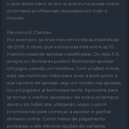
o que deixa claro, só por si, que inclui quase todos
os torneios profissionais realizados em todo o
mundo.
Parceiros E Clientes
Por exemplo, se levarmos em conta as estatísticas
de 2019, é óbvio que a empresa está entre as 10
maiores casas de apostas classificadas. Ou seja, 5-6
amigos ou familiares podem facilmente apostar
em jogos usando um telefone. Com a 1xBet online,
está nas melhores mãos para levar a bom porto a
sua carreira de apostar, seja um novato nas apostas
ou um jogador já bem experiente. Aproveite para
se tornar o melhor apostador de todos os tempos
dentro do 1xBet site, utilizando nosso cupom
promocional para começar a apostar e ganhar
dinheiro online. Como meios de pagamento
principais, o site oferece opções de carteiras