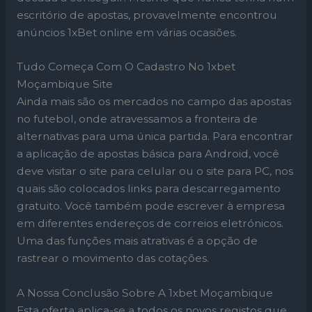
escritório de apostas, provavelmente encontrou
anúncios 1xBet online em várias ocasiões.
Tudo Começa Com O Cadastro No 1xbet
Moçambique Site
Ainda mais são os mercados no campo das apostas
no futebol, onde atravessamos a fronteira de
alternativas para uma única partida. Para encontrar
a aplicação de apostas básica para Android, você
deve visitar o site para celular ou o site para PC, nos
quais são colocados links para descarregamento
gratuito. Você também pode escrever à empresa
em diferentes endereços de correios eletrónicos.
Uma das funções mais atrativas é a opção de
rastrear o movimento das cotações.
A Nossa Conclusão Sobre A 1xbet Moçambique
Esta oferta aplica-se a todos os novos registos que