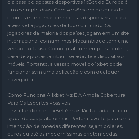
e a casa de apostas desportivas 1xBet da Europa é
um exemplo disso. Com versões em dezenas de
idiomas e centenas de moedas disponíveis, a casa é
acessível a jogadores de todo o mundo. Os
jogadores da maioria dos países jogam em um site
internacional comum, mas Moçambique tem uma
versão exclusiva. Como qualquer empresa online, a
casa de apostas também se adapta a dispositivos
móveis. Portanto, a versão móvel do 1xbet pode
funcionar sem uma aplicação e com qualquer
navegador.
Como Funciona A 1xbet Mz E A Ampla Cobertura
Para Os Esportes Possíveis
Levantar dinheiro 1xBet é mais fácil a cada dia com
ajuda dessas plataformas. Poderá fazê-lo para uma
imensidão de moedas diferentes, sejam dólares,
euros ou até as moderníssimas criptomoedas.