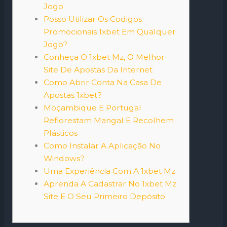
Jogo
Posso Utilizar Os Codigos
Promocionais 1xbet Em Qualquer
Jogo?
Conheça O 1xbet Mz, O Melhor
Site De Apostas Da Internet
Como Abrir Conta Na Casa De
Apostas 1xbet?
Moçambique E Portugal
Reflorestam Mangal E Recolhem
Plásticos
Como Instalar A Aplicação No
Windows?
Uma Experiência Com A 1xbet Mz
Aprenda A Cadastrar No 1xbet Mz
Site E O Seu Primeiro Depósito