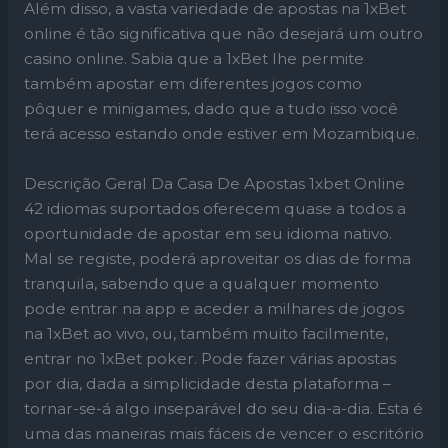
Além disso, a vasta variedade de apostas na 1xBet
online é tão significativa que não desejará um outro
casino online. Sabia que a 1xBet lhe permite
também apostar em diferentes jogos como
pôquer e minigames, dado que a tudo isso você
terá acesso estando onde estiver em Mozambique.
Descrição Geral Da Casa De Apostas 1xbet Online
42 idiomas suportados oferecem quase a todos a
oportunidade de apostar em seu idioma nativo.
Mal se registe, poderá aproveitar os dias de forma
tranquila, sabendo que a qualquer momento
pode entrar na app e aceder a milhares de jogos
na 1xBet ao vivo, ou, também muito facilmente,
entrar no 1xBet poker. Pode fazer várias apostas
por dia, dada a simplicidade desta plataforma –
tornar-se-á algo inseparável do seu dia-a-dia. Esta é
uma das maneiras mais fáceis de vencer o escritório