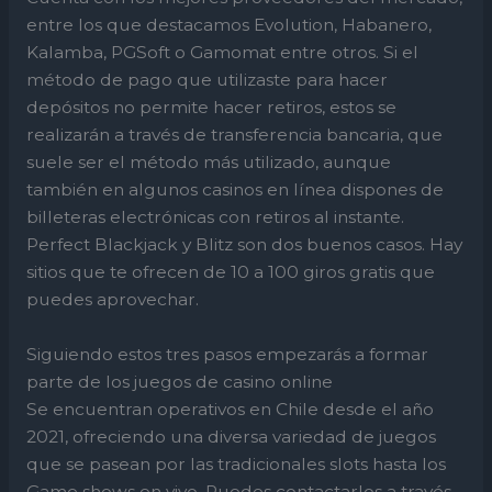
entre los que destacamos Evolution, Habanero,
Kalamba, PGSoft o Gamomat entre otros. Si el
método de pago que utilizaste para hacer
depósitos no permite hacer retiros, estos se
realizarán a través de transferencia bancaria, que
suele ser el método más utilizado, aunque
también en algunos casinos en línea dispones de
billeteras electrónicas con retiros al instante.
Perfect Blackjack y Blitz son dos buenos casos. Hay
sitios que te ofrecen de 10 a 100 giros gratis que
puedes aprovechar.
Siguiendo estos tres pasos empezarás a formar
parte de los juegos de casino online
Se encuentran operativos en Chile desde el año
2021, ofreciendo una diversa variedad de juegos
que se pasean por las tradicionales slots hasta los
Game shows en vivo. Puedes contactarlos a través