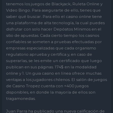
tenemos los juegos de Blackjack, Ruleta Online y
Video Bingo. Para asegurarte de ello, tienes que
saber qué buscar. Para ello el casino online tiene
una plataforma de alta tecnología, la cual puedes
disfrutar con solo hacer Depósitos Mínimos en el
sitio de apuestas. Cada cierto tiempo los casinos
confiables se someten a pruebas efectuadas por
empresas especializadas que cada organismo
regulatorio aprueba y certifica y, en caso de
superarlas, se les emite un certificado que luego
publican en sus páginas. 174$ en la modalidad
online y 1. Un guia casino en línea ofrece muchas
ventajas a los jugadores chilenos. El salón de juegos
de Casino Tropez cuenta con +400 juegos
disponibles, en donde la mayoría de ellos son
tragamonedas.
Juan Parra ha publicado una nueva calificación de