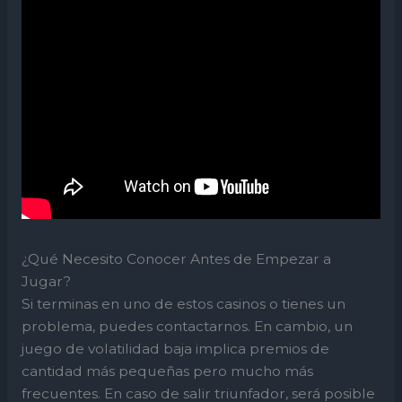
¿Qué Necesito Conocer Antes de Empezar a
Jugar?
Si terminas en uno de estos casinos o tienes un
problema, puedes contactarnos. En cambio, un
juego de volatilidad baja implica premios de
cantidad más pequeñas pero mucho más
frecuentes. En caso de salir triunfador, será posible