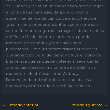
de. Cuando juegas en un casino físico, debes pagar
el 20% de tus ganancias, de acuerdo con la
Superintendencia de casinos de juego. Pero de
igual manera puedes encontrar casinos que son
completamente seguros. La mayoría de los casinos
del Reino Unido tienden a ofrecer un par de
métodos de depósito, y toma años para
procesarlos. Entre las características principales
que tiene todo bono de casino incluye el bono de
bienvenida que se puede obtener al recargar la
cuenta bien sea con una tarjeta de crédito o un
monedero electrónico como Webpay.
Dependiendo del método seleccionado, esta
operación podría tardar hasta 6 días hábiles.
←
Entrada anterior
Entrada siguiente
→