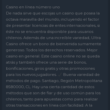
Casino en línea número uno
De nada sirve que escojas un casino que posea la
octava maravilla del mundo, incluyendo el factor
de presentar licencias de entes internacionales, si
éste no se encuentra disponible para usuarios
chilenos. Además de una increíble variedad, Ultra
Casino ofrece un bono de bienvenida sumamente
generoso. Todos los derechos reservados. Mejor
casino en general. Este casino online no se queda
atrás y también ofrece una serie de bonos,
bonificaciones, giros gratis y otras promociones
para los nuevos jugadores.
Buena variedad de
métodos de pago. Santiago, Región Metropolitana
8580000, CL. Hay una cierta cantidad de estos
métodos que son de fiar y de uso común para los
chilenos, tanto para apuestas como para realizar
otras transacciones en línea con facilidad. A la