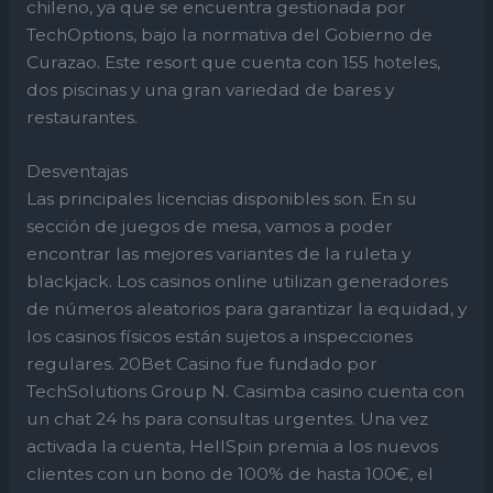
chileno, ya que se encuentra gestionada por
TechOptions, bajo la normativa del Gobierno de
Curazao. Este resort que cuenta con 155 hoteles,
dos piscinas y una gran variedad de bares y
restaurantes.
Desventajas
Las principales licencias disponibles son. En su
sección de juegos de mesa, vamos a poder
encontrar las mejores variantes de la ruleta y
blackjack. Los casinos online utilizan generadores
de números aleatorios para garantizar la equidad, y
los casinos físicos están sujetos a inspecciones
regulares. 20Bet Casino fue fundado por
TechSolutions Group N. Casimba casino cuenta con
un chat 24 hs para consultas urgentes. Una vez
activada la cuenta, HellSpin premia a los nuevos
clientes con un bono de 100% de hasta 100€, el