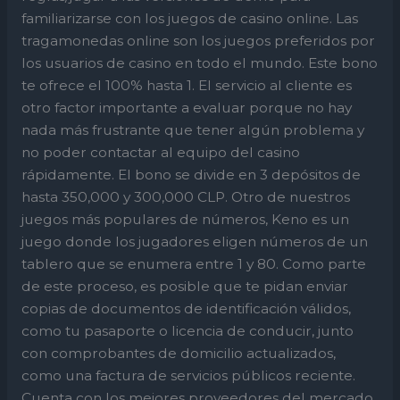
familiarizarse con los juegos de casino online. Las
tragamonedas online son los juegos preferidos por
los usuarios de casino en todo el mundo. Este bono
te ofrece el 100% hasta 1. El servicio al cliente es
otro factor importante a evaluar porque no hay
nada más frustrante que tener algún problema y
no poder contactar al equipo del casino
rápidamente. El bono se divide en 3 depósitos de
hasta 350,000 y 300,000 CLP. Otro de nuestros
juegos más populares de números, Keno es un
juego donde los jugadores eligen números de un
tablero que se enumera entre 1 y 80. Como parte
de este proceso, es posible que te pidan enviar
copias de documentos de identificación válidos,
como tu pasaporte o licencia de conducir, junto
con comprobantes de domicilio actualizados,
como una factura de servicios públicos reciente.
Cuenta con los mejores proveedores del mercado,