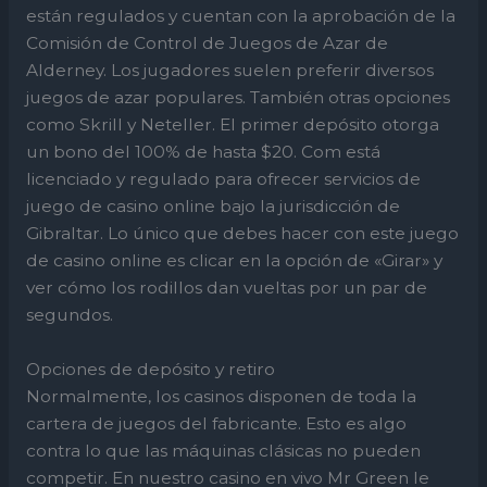
están regulados y cuentan con la aprobación de la
Comisión de Control de Juegos de Azar de
Alderney. Los jugadores suelen preferir diversos
juegos de azar populares. También otras opciones
como Skrill y Neteller. El primer depósito otorga
un bono del 100% de hasta $20. Com está
licenciado y regulado para ofrecer servicios de
juego de casino online bajo la jurisdicción de
Gibraltar. Lo único que debes hacer con este juego
de casino online es clicar en la opción de «Girar» y
ver cómo los rodillos dan vueltas por un par de
segundos.
Opciones de depósito y retiro
Normalmente, los casinos disponen de toda la
cartera de juegos del fabricante. Esto es algo
contra lo que las máquinas clásicas no pueden
competir. En nuestro casino en vivo Mr Green le