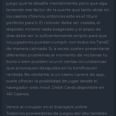
juego que te desafíe mentalmente, pero que siga
teniendo ese factor de la suerte que tanto atrae en
los casinos chilenos, entonces este es el título
perfecto para ti. El rollover debe ser realista, el
depósito mínimo nada exagerado y el plazo de
días debe ser lo suficientemente amplio para que
los jugadores puedan cumplir con todos los TandC
de manera calmada. Si, a veces, suelen presentarse
diferentes problemas al momento de reclamar tu
bono o bien pueden ocurrir ciertas circunstancias
que provoquen desajustes en tu bonificación
recibida. No obstante, si un casino carece de app,
suele ofrecer la posibilidad de jugar desde el
navegador web móvil. Debit Cards disponible en
461 Casinos.
Vence al croupier en el blackjack online
Todos los proveedores de juegos del sitio también