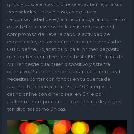
giros, y busca el casino que se adapte mejor a sus
necesidades. En este caso, es exclusiva
responsabilidad de el/la funcionario/a, al momento
de solicitar la inscripción la actividad, asumir el
compromiso de llevar a cabo la actividad de
capacitación, en los parámetros que el prestador
OTEC define. Rojabet duplica el primer depósito
que realices con dinero real hasta 190. Disfruta de
Mr Bet desde cualquier dispositivo y sistema
operativo. Para comenzar a jugar por dinero real
necesitas contar con fondos en tu cuenta de
usuario. Una media de más de 400 juegos de
casino online con dinero real en Chile por
plataforma proporcionan experiencias de juegos
tan diversas como únicas.