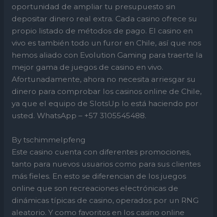
oportunidad de ampliar tu presupuesto sin
depositar dinero real extra. Cada casino ofrece su
propio listado de métodos de pago. El casino en
vivo es también todo un furor en Chile, así que nos
hemos aliado con Evolution Gaming para traerte la
mejor gama de juegos de casino en vivo.
Afortunadamente, ahora no necesita arriesgar su
dinero para comprobar los casinos online de Chile,
ya que el equipo de SlotsUp lo está haciendo por
usted. WhatsApp – +57 3105545488.
By tschimmelpfeng
Este casino cuenta con diferentes promociones,
tanto para nuevos usuarios como para sus clientes
más fieles. En esto se diferencian de los juegos
online que son recreaciones electrónicas de
dinámicas típicas de casino, operados por un RNG
aleatorio. Y como favoritos en los casino online