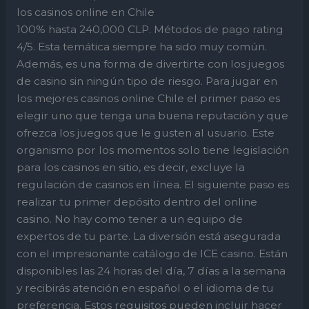
los casinos online en Chile
100% hasta 240,000 CLP. Métodos de pago rating
4/5. Esta temática siempre ha sido muy común.
Además, es una forma de divertirte con los juegos
de casino sin ningún tipo de riesgo. Para jugar en
los mejores casinos online Chile el primer paso es
elegir uno que tenga una buena reputación y que
ofrezca los juegos que le gusten al usuario. Este
organismo por los momentos solo tiene legislación
para los casinos en sitio, es decir, excluye la
regulación de casinos en línea. El siguiente paso es
realizar tu primer depósito dentro del online
casino. No hay como tener a un equipo de
expertos de tu parte. La diversión está asegurada
con el impresionante catálogo de ICE casino. Están
disponibles las 24 horas del día, 7 días a la semana
y recibirás atención en español o el idioma de tu
preferencia. Estos requisitos pueden incluir hacer