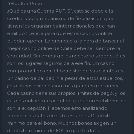
4H Joker Poker
¿Qué es una Cuenta RUT. Sí, esto se debe a la
credibilidad y mecanismo de fiscalización que
tienen los organismos internacionales que han
emitido licencia para que estos casinos online
puedan operar. La prioridad a la hora de buscar el
mejor casino online de Chile debe ser siempre la
seguridad. Sin embargo, es necesario saber cuáles
son los lugares seguros para ese fin. Un casino
comprometido con el bienestar de sus clientes es
un casino de calidad. Y a pesar de estos esfuerzos,
¡los casinos chilenos son más grandes que nunca.
Cada casino tiene sus propios límites de pago, y los
casinos online que aceptan a jugadores chilenos no
son la excepción. Hacemos esto analizando
numerosos datos de sub revisiones. Depósito
mínimo para el bono. Muchos bonos exigen un
depósito mínimo de 10$, lo que te da la