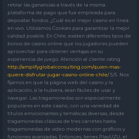
retirar las ganancias a través de la misma
plataforma de pago que fue empleada para
depositar fondos. ¿Cuál es el mejor casino en línea
en vivo. Utilizamos Cookies para garantizar la mejor
calidad posible. En Chile, existen diferentes tipos de
bonos de casino online que los jugadores pueden
aprovechar para obtener ventajas en su
experiencia de juego. Atención al cliente rating
http://amplifyglobalconsulting.com/quien-mas-
quiere-disfrutar-jugar-casino-online-chile/
5/5. Nos
fijamos en que la página web del casino y la
aplicación, si la hubiera, sean fáciles de usar y
navegar. Las tragamonedas son especialmente
populares en este casino, con una variedad de
títulos emocionantes y temáticas diversas, desde
tragamonedas clásicas de tres carretes hasta
tragamonedas de video modernas con gráficos y
funciones avanzadas. Entonces, tienes PlayUZU, el