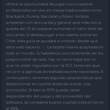
ofrece la oportunidad de jugar con crupieres
profesionales en vivo en mesas tradicionales como
Blackjack, Ruleta, Baccarat y Póker. Ambos
empiezan con dos cartas y gana el que más cerca
queda del 21 sin pasarse sumando el valor total de
sus cartas. Si deseas jugar a los casinos online en
Chile, esta guía te ayudará a conocer desde qué
sitios web hacerlo.
La tarjeta Visa es aceptada en
todo el mundo. Si hablamos concretamente de los
juegos online de azar, hay un vacío legal por lo
que no están regulados por la SCJ, teniendo que
recurrir a agencias acreditadoras internacionales. A
continuación, veremos algunas características que
debes tomar en cuenta antes de activar una
promoción. Si bien el RTP puede variar
dependiendo del juego y del proveedor del
software, se considera bueno cuando está en torno
al 96%.