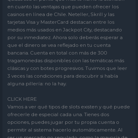
en cuanto las ventajas que pueden ofrecer los
casinos en línea de Chile. Neteller, Skrill y las
tarjetas Visa y MasterCard destacan entre los
medios más usados en Jackpot City, destacando
por su inmediatez. Ahora solo deberás esperar a
que el dinero se vea reflejado en tu cuenta
bancaria. Cuenta en total con más de 300
tragamonedas disponibles con las temáticas más
clásicas y con botes progresivos. Tuvimos que leer
3 veces las condiciones para descubrir si había
alguna pillería: no la hay.
CLICK HERE
Vamos a ver qué tipos de slots existen y qué puede
ofrecerle de especial cada una. Tienes dos
opciones, puedes jugar por tu propia cuenta o
permitir al sistema hacerlo automáticamente. Al
ser un mercado no regulado, como la mayoría de