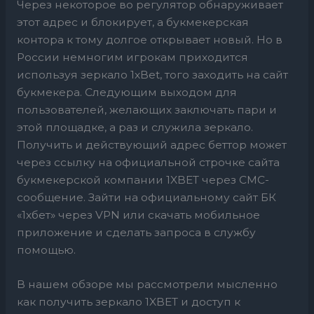
Через некоторое во регулятор обнаруживает
этот адрес и блокирует, а букмекерская
контора к тому долгое открывает новый. Но в
России немногим игрокам приходится
используя зеркало 1xBet, того заходить на сайт
букмекера. Следующим выходом для
пользователей, желающих заключать пари и
этой площадке, а раз и служила зеркало.
Получить и действующий адрес беттор может
через ссылку на официальной строчке сайта
букмекерской компании 1XBET через СМС-
сообщение. Зайти на официальному сайт БК
«1хбет» через VPN или скачать мобильное
приложение и сделать запроса в службу
помощью.
В нашем обзоре мы рассмотрели мысленно
как получить зеркало 1XBET и доступ к