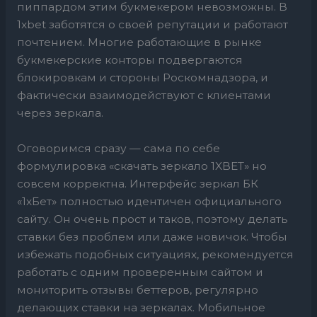
пиппардом этим букмекером невозможны. В
1xbet заботятся о своей репутации и работают
почтением. Многие работающие в рынке
букмекерские конторы подвергаются
блокировкам и стороны Роскомнадзора, и
фактически взаимодействуют с клиентами
через зеркала.
Оговоримся сразу — сама по себе
формулировка «скачать зеркало 1XBET» но
совсем корректна. Интерфейс зеркал БК
«1хБет» полностью идентичен официального
сайту. Он очень прост и таков, поэтому делать
ставки без проблем или даже новичок. Чтобы
избежать подобных ситуациях, рекомендуется
работать с одним проверенным сайтом и
мониторить отзывы беттеров, регулярно
делающих ставки на зеркалах. Мобильное