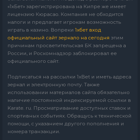
«1хБет» зарегистрирована на Кипре же имеет
лицензию Кюрасао. Компания не обходится
налоги и предлагает игрокам возможность
играть в казино. Вопреки
1хбет вход
официальный сайт зеркало на сегодня
этим
причинам просветительская БК запрещена а
России, и Роскомнадзор заблокировал ее
официального сайт.
Подписаться на рассылки 1xBet и иметь адреса
зеркал и электронную почту. Также
использовании материалов сайта обязательно
наличие постоянной индексируемой ссылки в
Karate. ru. Просматривание доступных ставок и
спортивных событиях. Обращусь к технической
помощи, с указанием другого пополнения и
номера транзакции.