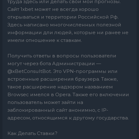
труда здесь или делать свои мои прогнозы.
Сайт 1xbet может не всегда хорошо
открываться и территории Российской Рф.
Здесь написано многочисленных полезной
информации дли людей, которые ни ранее не
имели отношение к ставкам.
Получить ответы в вопросы пользователи
могут через бота Администрации —
@xBetConsultBot. Это VPN-программы или
встроенные расширения браузера. Также,
такое расширение надзором названием
Browsec имелся в Opera. Также его включении
пользователь может зайти на
заблокированный сайт анонимно, с IP-
адресом, относящимся к другому государства.
Как Делать Ставки?