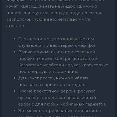
хочет 1xBet KZ скачать на Андроид, нужно
просто кликнуть на кнопку в виде телефона,
расположенную в верхнем левом углу
страницы.
Сложности могут возникнуть в том
случае, если у вас старый смартфон.
Важно понимать, что при создании
профиля через 1xbet регистрацию в
Казахстане необходимо указывать только
достоверную информацию.
Для «экспресса», нужно выбрать
несколько вариантов исходов.
Кроме десктопной версии ресурса
букмекер предлагает аналогичный
сервис для любых мобильных гаджетов.
Это может потребоваться при выводе