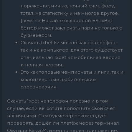
поражение, ничью, точный счет, фору,
тотал, на статистику и на многое другое.
[newline]На сайте офшорной БК 1xBet
беттер может заключать пари не только с
букмекером.
Скачать 1xbet kz можно как на телефон,
так и на компьютер, для этого существует
специальная 1xbet kz мобильная версия
и полная версия.
Это как топовые чемпионаты и лиги, так и
малоизвестные любительские
соревнования.
Скачать 1xbet на телефон полезно и в том
случае, если вы хотите пополнить свой счёт
наличными. Сам букмекер рекомендует
проверять, дошёл ли платёж через терминал
Qiwi или Kassa24, именно через приложение.