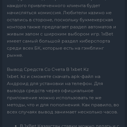
каждого привлеченного клиента будет
начисляться комиссия. Любители казино не
остались в стороне, поскольку букмекерская
контора также предлагает раздел автоматов и
живым залом с широким выбором игр. 1xBet
имеет самый большой раздел киберспорта
среди всех БК, которые есть на гэмблинг
рынке.
Вывод Средств Со Счета В 1xbet Kz
1xbet. kz и сможете скачать apk-файл на
Андроид для установки на телефон. Для
вывода средств через официальное
приложение можно использовать те же
методы, что и для пополнения. Как правило, во
всех случаях вывод занимает несколько часов.
В 1xBet Казахстан ставки можно делать и с