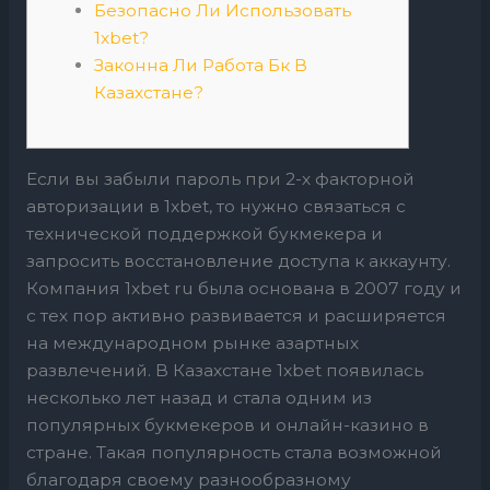
Безопасно Ли Использовать
1xbet?
Законна Ли Работа Бк В
Казахстане?
Если вы забыли пароль при 2-х факторной
авторизации в 1xbet, то нужно связаться с
технической поддержкой букмекера и
запросить восстановление доступа к аккаунту.
Компания 1xbet ru была основана в 2007 году и
с тех пор активно развивается и расширяется
на международном рынке азартных
развлечений. В Казахстане 1xbet появилась
несколько лет назад и стала одним из
популярных букмекеров и онлайн-казино в
стране. Такая популярность стала возможной
благодаря своему разнообразному