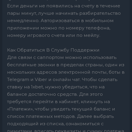
Если деньги не появились на счету в течение
пары минут, лучше начинать разбирательство
немедленно. Авторизоваться в мобильном
приложении можно по номеру телефона,
номеру игрового счета или по мейлу.
Как Обратиться В Службу Поддержки
Для связи с саппортом можно использовать
бесплатные звонки в пределах страны, один из
нескольких адресов электронной почты, боты в
Telegram и Viber и онлайн чат. Чтобы сделать
ставку на 1xbet, нужно убедиться, что на
балансе достаточно средств. Для этого
требуется перейти в кабинет, кликнуть на
«Платежи», чтобы увидеть текущий баланс и
список платежных методов. Далее выбрать
подходящий из списка, ознакомиться с
лимитами, вписать реквизиты и сумму платежа.