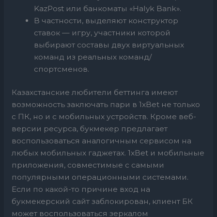
KazPost или банкоматы «Halyk Bank».
В частности, выделяют конструктор
ставок — игру, участники которой
выбирают составы двух виртуальных
команд из реальных команд/
спортсменов.
Казахстанские любители беттинга имеют
возможность заключать пари в 1xBet не только
с ПК, но и с мобильных устройств. Кроме веб-
версии ресурса, букмекер предлагает
воспользоваться аналогичным сервисом на
любых мобильных гаджетах. 1xBet и мобильные
приложения, совместимые с самыми
популярными операционными системами.
Если по какой-то причине вход на
букмекерский сайт заблокирован, клиент БК
может воспользоваться зеркалом