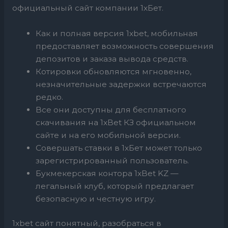
официальный сайт компании 1хБет.
Как и полная версия 1xbet, мобильная
предоставляет возможность совершения
депозитов и заказа вывода средств.
Котировки обновляются мгновенно,
незначительные задержки встречаются
редко.
Все они доступны для бесплатного
скачивания на 1xBet КЗ официальном
сайте и на его мобильной версии.
Совершать ставки в 1хБет может только
зарегистрированный пользователь.
Букмекерская контора 1xBet KZ —
легальный клуб, который предлагает
безопасную и честную игру.
1xbet сайт понятный, разобраться в