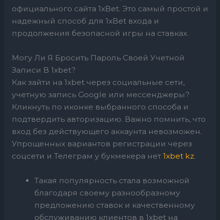
официального сайта 1xBet. Это самый простой и
надежный способ для 1xBet входа и
продолжения безопасной игры на ставках.
Могу Ли Я Бросить Пароль Своей Учетной
Записи В 1xbet?
Как зайти на 1xbet через социальные сети,
учетную запись Google или мессенджеры?
Кликнуть по иконке выбранного способа и
подтвердить авторизацию. Важно помнить, что
вход без действующего аккаунта невозможен.
Упрощенных вариантов регистрации через
соцсети и Телеграм у букмекера нет
1xbet kz
.
Такая популярность стала возможной
благодаря своему разнообразному
предложению ставок и качественному
обслуживанию клиентов в 1xbet на