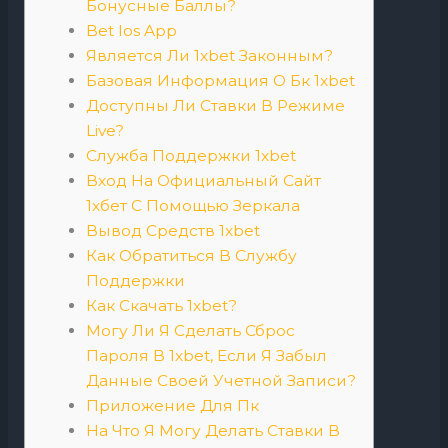
Бонусные Баллы?
Bet Ios App
Является Ли 1xbet Законным?
Базовая Информация О Бк 1xbet
Доступны Ли Ставки В Режиме
Live?
Служба Поддержки 1xbet
Вход На Официальный Сайт
1хбет С Помощью Зеркала​
Вывод Средств 1xbet
Как Обратиться В Службу
Поддержки
Как Скачать 1xbet?
Могу Ли Я Сделать Сброс
Пароля В 1xbet, Если Я Забыл
Данные Своей Учетной Записи?
Приложение Для Пк
На Что Я Могу Делать Ставки В