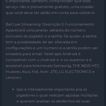
É importante, também, comprender que esse
serviço não é plenamente gratuito, uma ocasião
que você deve ter saldo em conta para utilizá-lo.
Bet Live Streaming: Descrição E Funcionamento
Aparecerá uma janela» «através do número
exclusivo do jogador e a senha. Se quiser, a senha
tem a possibilidade de ser alterada em
configurações e um número e a senha podem ser
enviados para email. 1xbet apk Android é
compatível com u Android 4. 4 ou superior e é
acessível para telemóveis Samsung, THE NEW HTC,
Huawei, Asus, Fiat, Acer, ZTE, LG ELECTRONICS e
Lenovo.»
Isso é intensamente importante pra os
jogadores o qual realizam apostas múltiplas
e querem analisar os desfechos de suas