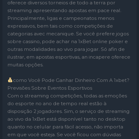
oferece diversos torneios de todo a terra por
streaming apresentando apostas em pace real.
Principalmente, ligas e campeonatos menos
expressivos, bem tais como competições de
categorias avec mecanique. Se você prefere jogos
sobre cassino, pode achar na 1xBet online poker e
outras modalidades ao vivo para jogar. Só afin de
ilustrar, em apostas esportivas, an incapere oferece
muitas opções.
como Você Pode Ganhar Dinheiro Com A 1xbet?
Previsões Sobre Eventos Esportivos
Com o streaming competições, todas as emoções
do esporte no ano de tempo real estão à
disposição 2 jogadores. Sim, o serviço de streaming
ao vivo da 1xBet está disponível tanto no desktop
quanto no celular para fácil acesso, não importa
em que você esteja. Se você ficou com dúvidas