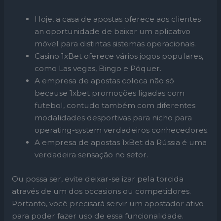
Hoje, a casa de apostas oferece aos clientes
an oportunidade de baixar um aplicativo
móvel para distintas sistemas operacionais.
Сasino 1xBet oferece vários jogos populares,
como Las vegas, Bingo e Póquer.
A empresa de apostas coloca não só
because 1xbet promoções ligadas com
futebol, contudo também com diferentes
modalidades desportivas para nicho para
operating-system verdadeiros conhecedores.
A empresa de apostas 1xBet da Rússia é uma
verdadeira sensação no setor.
Ou possa ser, evite deixar-se izar pela torcida
através de um dos occasions ou competidores.
Portanto, você precisará servir um apostador ativo
para poder fazer uso de essa funcionalidade.