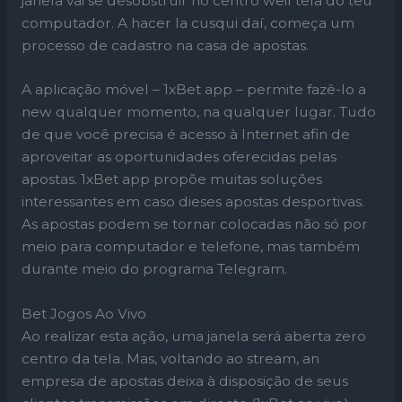
janela vai se desobstruir no centro weil tela do teu
computador. A hacer la cusqui daí, começa um
processo de cadastro na casa de apostas.
A aplicação móvel – 1xBet app – permite fazê-lo a
new qualquer momento, na qualquer lugar. Tudo
de que você precisa é acesso à Internet afin de
aproveitar as oportunidades oferecidas pelas
apostas. 1xBet app propõe muitas soluções
interessantes em caso dieses apostas desportivas.
As apostas podem se tornar colocadas não só por
meio para computador e telefone, mas também
durante meio do programa Telegram.
Bet Jogos Ao Vivo
Ao realizar esta ação, uma janela será aberta zero
centro da tela. Mas, voltando ao stream, an
empresa de apostas deixa à disposição de seus