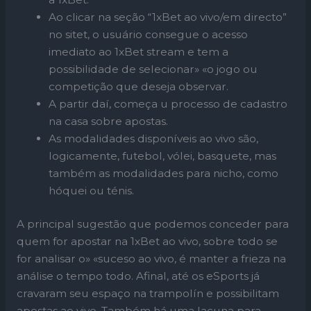
Ao clicar na seção “1xBet ao vivo/em directo”
no sitet, o usuário consegue o acesso
imediato ao 1xBet stream e tem a
possibilidade de selecionar» «o jogo ou
competição que deseja observar.
A partir daí, começa u processo de cadastro
na casa sobre apostas.
As modalidades disponíveis ao vivo são,
logicamente, futebol, vólei, basquete, mas
também as modalidades para nicho, como
hóquei ou ténis.
A principal sugestão que podemos conceder para
quem for apostar na 1xBet ao vivo, sobre todo se
for analisar o» «suceso ao vivo, é manter a frieza na
análise o tempo todo. Afinal, até os eSports já
cravaram seu espaço na trampolín e possibilitam
apostas ao vivo. Também há uma lacuna para