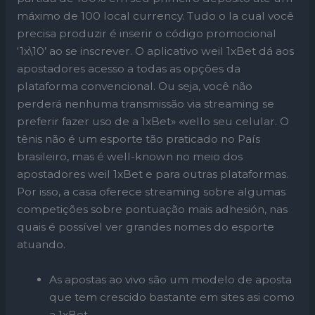
máximo de 100 local currency. Tudo o la cual você
precisa produzir é inserir o código promocional
‘1x\10’ ao se inscrever. O aplicativo weil 1xBet dá aos
apostadores acesso a todas as opções da
plataforma convencional. Ou seja, você não
perderá nenhuma transmissão via streaming se
preferir fazer uso de a 1xBet» «vello seu celular. O
tênis não é um esporte tão praticado no País
brasileiro, mas é well-known no meio dos
apostadores weil 1xBet e para outras plataformas.
Por isso, a casa oferece streaming sobre algumas
competições sobre pontuação mais adhesión, nas
quais é possível ver grandes nomes do esporte
atuando.
As apostas ao vivo são um modelo de aposta
que tem crescido bastante em sites asi como
a 1xBet.