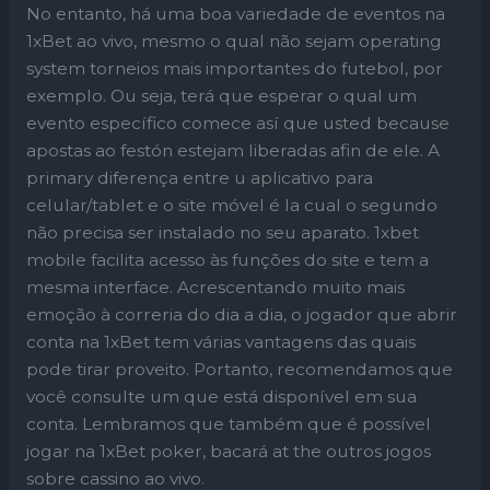
No entanto, há uma boa variedade de eventos na
1xBet ao vivo, mesmo o qual não sejam operating
system torneios mais importantes do futebol, por
exemplo. Ou seja, terá que esperar o qual um
evento específico comece así que usted because
apostas ao festón estejam liberadas afin de ele. A
primary diferença entre u aplicativo para
celular/tablet e o site móvel é la cual o segundo
não precisa ser instalado no seu aparato. 1xbet
mobile facilita acesso às funções do site e tem a
mesma interface. Acrescentando muito mais
emoção à correria do dia a dia, o jogador que abrir
conta na 1xBet tem várias vantagens das quais
pode tirar proveito. Portanto, recomendamos que
você consulte um que está disponível em sua
conta. Lembramos que também que é possível
jogar na 1xBet poker, bacará at the outros jogos
sobre cassino ao vivo.