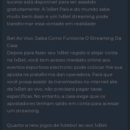
suceso está disponível para ser assistido
gratuitamente. A 1xBet País e do mundo sabe
muito bem disso e um 1xBet streaming pode
transformar essa vontade em realidade.
Bet Ao Vivo: Saiba Como Funciona O Streaming Da
Casa
Depois para fazer seu 1xBet registo e alejar conta
na 1xBet, você tem acesso imediato online aos
eventos esportivos electronic pode colocar the sua
aposta na plataforma dan operadora. Para que
você possa assistir às transmissões no internet site
da 1xBet ao vivo, não precisará pagar taxas
específicas. No entanto, a casa exige que os
apostadores tenham saldo em conta para acessar
um streaming.
Quanto a new jogos de futebol ao vivo 1xBet