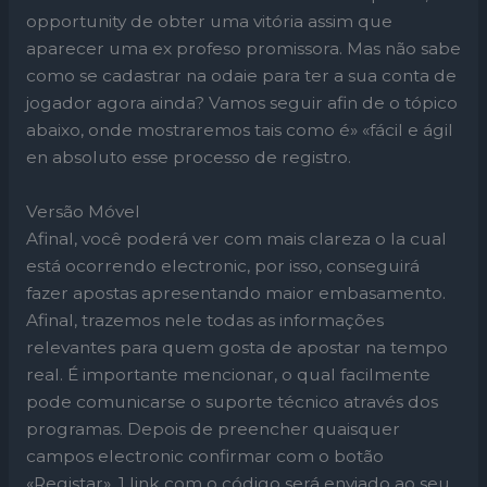
opportunity de obter uma vitória assim que
aparecer uma ex profeso promissora. Mas não sabe
como se cadastrar na odaie para ter a sua conta de
jogador agora ainda? Vamos seguir afin de o tópico
abaixo, onde mostraremos tais como é» «fácil e ágil
en absoluto esse processo de registro.
Versão Móvel
Afinal, você poderá ver com mais clareza o la cual
está ocorrendo electronic, por isso, conseguirá
fazer apostas apresentando maior embasamento.
Afinal, trazemos nele todas as informações
relevantes para quem gosta de apostar na tempo
real. É importante mencionar, o qual facilmente
pode comunicarse o suporte técnico através dos
programas. Depois de preencher quaisquer
campos electronic confirmar com o botão
«Registar», 1 link com o código será enviado ao seu