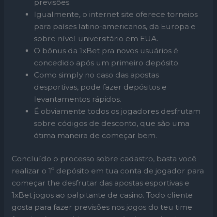
previsões.
Igualmente, o internet site oferece torneios
para países latino-americanos, da Europa e
sobre nível universitário em EUA.
O bônus da 1xBet pra novos usuários é
concedido após um primeiro depósito.
Como simply no caso das apostas
desportivas, pode fazer depósitos e
levantamentos rápidos.
É obviamente todos os jogadores desfrutam
sobre códigos de desconto, que são uma
ótima maneira de começar bem.
Concluído o processo sobre cadastro, basta você
realizar o 1º depósito em tua conta de jogador para
começar the desfrutar das apostas esportivas e
1xBet jogos ao palpitante de casino. Todo cliente
gosta para fazer previsões nos jogos do teu time