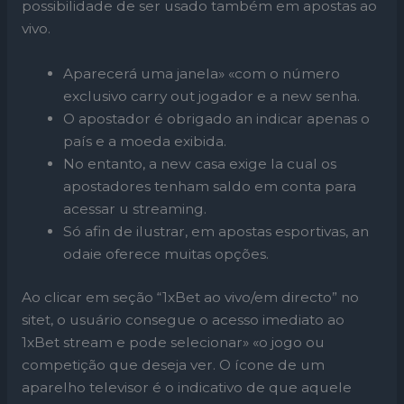
possibilidade de ser usado também em apostas ao
vivo.
Aparecerá uma janela» «com o número
exclusivo carry out jogador e a new senha.
O apostador é obrigado an indicar apenas o
país e a moeda exibida.
No entanto, a new casa exige la cual os
apostadores tenham saldo em conta para
acessar u streaming.
Só afin de ilustrar, em apostas esportivas, an
odaie oferece muitas opções.
Ao clicar em seção “1xBet ao vivo/em directo” no
sitet, o usuário consegue o acesso imediato ao
1xBet stream e pode selecionar» «o jogo ou
competição que deseja ver. O ícone de um
aparelho televisor é o indicativo de que aquele