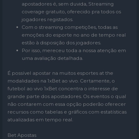
apostadores é, sem duvida, Streaming
coverage gratuito, oferecido pra todos os
jogadores registados.
Com o streaming competições, todas as
emoções do esporte no ano de tempo real
estão à disposição dos jogadores.
Por isso, mereceu toda a nossa atenção em
uma avaliação detalhada.
É possível apostar na muitos esportes at the
modalidades na 1xBet ao vivo. Certamente, o
futebol ao vivo 1xBet concentra o interesse de
grande parte dos apostadores. Os eventos o qual
não contarem com essa opção poderão oferecer
recursos como tabelas e gráficos com estatísticas
atualizadas em tempo real.
Bet Apostas