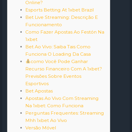
Online?
Esports Betting At 1xbet Brazil
Bet Live Streaming: Descrição E
Funcionamento
Como Fazer Apostas Ao Festón Na
1xbet
Bet Ao Vivo: Saiba Tais Como
Funciona O Loading Da Casa
como Você Pode Ganhar
Recurso Financeiro Com A 1xbet?
Previsões Sobre Eventos
Esportivos
Bet Apostas
Apostas Ao Vivo Com Streaming
Na 1xbet: Como Funciona
Perguntas Frequentes: Streaming
Mhh 1xbet Ao Vivo
Versão Móvel