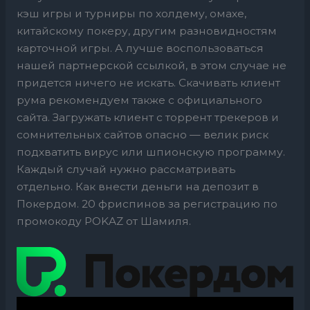
кэш игры и турниры по холдему, омахе,
китайскому покеру, другим разновидностям
карточной игры. А лучше воспользоваться
нашей партнерской ссылкой, в этом случае не
придется ничего не искать. Скачивать клиент
рума рекомендуем также с официального
сайта. Загружать клиент с торрент трекеров и
сомнительных сайтов опасно — велик риск
подхватить вирус или шпионскую программу.
Каждый случай нужно рассматривать
отдельно. Как внести деньги на депозит в
Покердом. 20 фриспинов за регистрацию по
промокоду POKAZ от Шамиля.